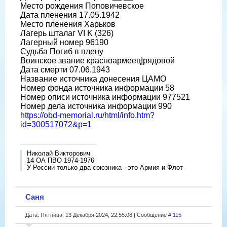
Место рождения Поповичевское
Дата пленения 17.05.1942
Место пленения Харьков
Лагерь шталаг VI K (326)
Лагерный номер 96190
Судьба Погиб в плену
Воинское звание красноармеец|рядовой
Дата смерти 07.06.1943
Название источника донесения ЦАМО
Номер фонда источника информации 58
Номер описи источника информации 977521
Номер дела источника информации 990
https://obd-memorial.ru/html/info.htm?
id=300517072&p=1
Николай Викторович
14 ОА ПВО 1974-1976
У России только два союзника - это Армия и Флот
Саня
Дата: Пятница, 13 Декабря 2024, 22:55:08 | Сообщение #
115