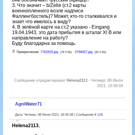
3. Что значит – b/Zelle (ст.2 карты
военнопленного возле надписи
Фаллингбостель)? Может, кто-то сталкивался и
знает что имелось в виду?
4. В зелёной карте на ст.2 указано - Eingang
19.04.1943, это дата прибытия в шталаг XI B или
направление на работу?
Буду благодарна за помощь.
Прикрепления:
7762833.jpg
·
3796057.jpg
(79.5 Kb)
(92.5 Kb)
Сообщение отредактировал
Helena2113
-
Четверг, 08 Июля
2021, 10:58:59
AgniWater71
Дата: Четверг, 08 Июля 2021, 18:45:08 | Сообщение #
108
Helena2113
,