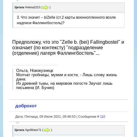
Цитата
Helena2113
(
)
3. Что значит – b/Zelle (ст.2 карты военнопленного возле
надписи Фаллингбостель)?
Предположу, что это "Zelle b. (bei) Fallingbostel" и
означает (по контексту) "подразделение
(отделение) лагеря Фаллингбостель"...
Ольга, Новокузнецк
Молчат гробницы, мумии и кости, - Лишь слову жизнь
дана:
Из древней тьмы, на мировом погосте Звучат лишь
письмена (И. Бунин)
доброхот
Дата: Пятница, 09 Июля 2021, 09:46:53 | Сообщение #
110
Цитата
AgniWater71
(
)