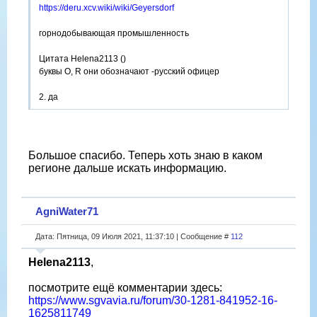
https://deru.xcv.wiki/wiki/Geyersdorf
горнодобывающая промышленность
Цитата Helena2113 ()
буквы O, R они обозначают -русский офицер
2. да
Цитата Helena2113 ()
Eingang 19.04.1943
Большое спасибо. Теперь хоть знаю в каком
4. Этот штампик - дата получения зелёной карты ВАСтом
регионе дальше искать информацию.
(WASt - гос. справочная служба вермахта).
AgniWater71
Дата: Пятница, 09 Июля 2021, 11:37:10 | Сообщение #
112
Helena2113
,
посмотрите ещё комментарии здесь:
https://www.sgvavia.ru/forum/30-1281-841952-16-
1625811749