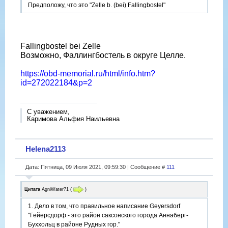
Предположу, что это "Zelle b. (bei) Fallingbostel"
Fallingbostel bei Zelle
Возможно, Фаллингбостель в округе Целле.
https://obd-memorial.ru/html/info.htm?
id=272022184&p=2
С уважением,
Каримова Альфия Наильевна
Helena2113
Дата: Пятница, 09 Июля 2021, 09:59:30 | Сообщение #
111
Цитата
AgniWater71
(
)
1. Дело в том, что правильное написание Geyersdorf
"Гейерсдорф - это район саксонского города Аннаберг-
Буххольц в районе Рудных гор."