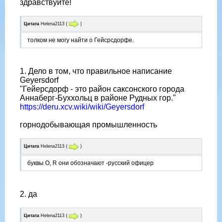
здравствуйте!
Цитата
Helena2113
(
)
толком не могу найти о Гейсрсдорфе.
1. Дело в том, что правильное написание
Geyersdorf
"Гейерсдорф - это район саксонского города
Аннаберг-Буххольц в районе Рудных гор."
https://deru.xcv.wiki/wiki/Geyersdorf
горнодобывающая промышленность
Цитата
Helena2113
(
)
буквы O, R они обозначают -русский офицер
2. да
Цитата
Helena2113
(
)