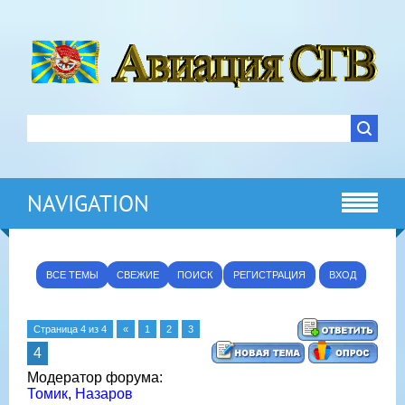
NAVIGATION
ВСЕ ТЕМЫ
СВЕЖИЕ
ПОИСК
РЕГИСТРАЦИЯ
ВХОД
Страница
4
из
4
«
1
2
3
4
Модератор форума:
Томик
,
Назаров