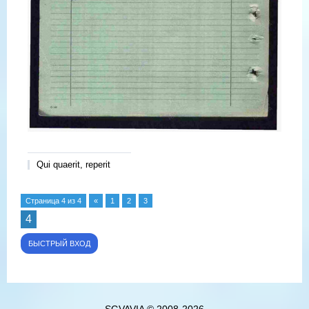
Qui quaerit, reperit
Страница
4
из
4
«
1
2
3
4
SGVAVIA © 2008-2026