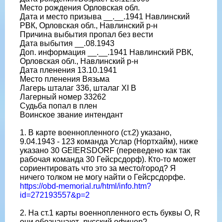
Место рождения Орловская обл.
Дата и место призыва __.__.1941 Навлинский
РВК, Орловская обл., Навлинский р-н
Причина выбытия пропал без вести
Дата выбытия __.08.1943
Доп. информация __.__.1941 Навлинский РВК,
Орловская обл., Навлинский р-н
Дата пленения 13.10.1941
Место пленения Вязьма
Лагерь шталаг 336, шталаг XI B
Лагерный номер 33262
Судьба попал в плен
Воинское звание интендант
1. В карте военнопленного (ст.2) указано,
9.04.1943 - 123 команда Услар (Нортхайм), ниже
указано 30 GEIERSDORF (переведено как так
рабочая команда 30 Гейсрсдорф). Кто-то может
сориентировать что это за место/город? Я
ничего толком не могу найти о Гейсрсдорфе.
https://obd-memorial.ru/html/info.htm?
id=272193557&p=2
2. На ст.1 карты военнопленного есть буквы O, R
они обозначают -русский офицер?