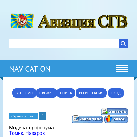
NAVIGATION
ВСЕ ТЕМЫ
СВЕЖИЕ
ПОИСК
РЕГИСТРАЦИЯ
ВХОД
1
Страница
1
из
1
Модератор форума:
Томик
,
Назаров