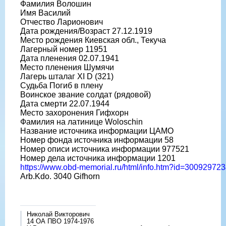
Фамилия Волошин
Имя Василий
Отчество Ларионович
Дата рождения/Возраст 27.12.1919
Место рождения Киевская обл., Текуча
Лагерный номер 11951
Дата пленения 02.07.1941
Место пленения Шумячи
Лагерь шталаг XI D (321)
Судьба Погиб в плену
Воинское звание солдат (рядовой)
Дата смерти 22.07.1944
Место захоронения Гифхорн
Фамилия на латинице Woloschin
Название источника информации ЦАМО
Номер фонда источника информации 58
Номер описи источника информации 977521
Номер дела источника информации 1201
https://www.obd-memorial.ru/html/info.htm?id=3009297
Arb.Kdo. 3040 Gifhorn
Николай Викторович
14 ОА ПВО 1974-1976