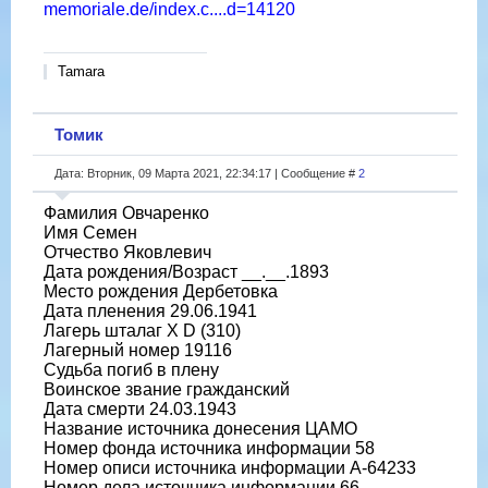
memoriale.de/index.c....d=14120
Tamara
Томик
Дата: Вторник, 09 Марта 2021, 22:34:17 | Сообщение #
2
Фамилия Овчаренко
Имя Семен
Отчество Яковлевич
Дата рождения/Возраст __.__.1893
Место рождения Дербетовка
Дата пленения 29.06.1941
Лагерь шталаг X D (310)
Лагерный номер 19116
Судьба погиб в плену
Воинское звание гражданский
Дата смерти 24.03.1943
Название источника донесения ЦАМО
Номер фонда источника информации 58
Номер описи источника информации A-64233
Номер дела источника информации 66