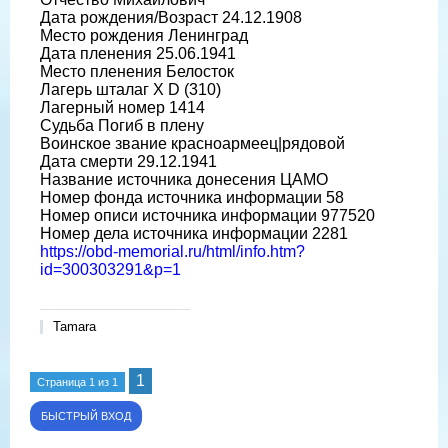
Дата рождения/Возраст 24.12.1908
Место рождения Ленинград
Дата пленения 25.06.1941
Место пленения Белосток
Лагерь шталаг X D (310)
Лагерный номер 1414
Судьба Погиб в плену
Воинское звание красноармеец|рядовой
Дата смерти 29.12.1941
Название источника донесения ЦАМО
Номер фонда источника информации 58
Номер описи источника информации 977520
Номер дела источника информации 2281
https://obd-memorial.ru/html/info.htm?
id=300303291&p=1
Tamara
1
Страница
1
из
1