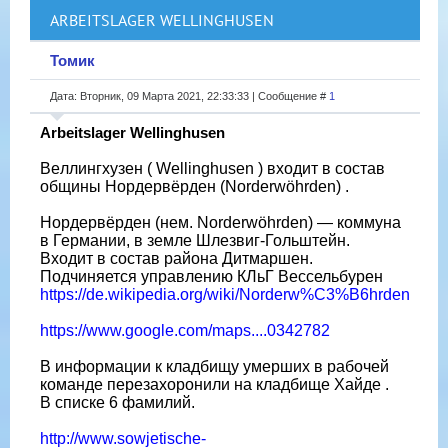
ARBEITSLAGER WELLINGHUSEN
Томик
Дата: Вторник, 09 Марта 2021, 22:33:33 | Сообщение #
1
Arbeitslager Wellinghusen
Вeллингхузен ( Wellinghusen ) входит в состав
общины Нордервёрден (Norderwöhrden) .
Нордервёрден (нем. Norderwöhrden) — коммуна
в Германии, в земле Шлезвиг-Гольштейн.
Входит в состав района Дитмаршен.
Подчиняется управлению КЛьГ Вессельбурен
https://de.wikipedia.org/wiki/Norderw%C3%B6hrden
https://www.google.com/maps....0342782
В информации к кладбищу умерших в рабочей
команде перезахоронили на кладбище Хайде .
В списке 6 фамилий.
http://www.sowjetische-