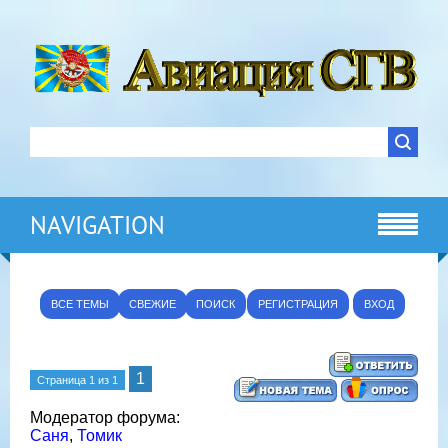
NAVIGATION
ВСЕ ТЕМЫ
СВЕЖИЕ
ПОИСК
РЕГИСТРАЦИЯ
ВХОД
1
Страница
1
из
1
Модератор форума:
Саня
,
Томик