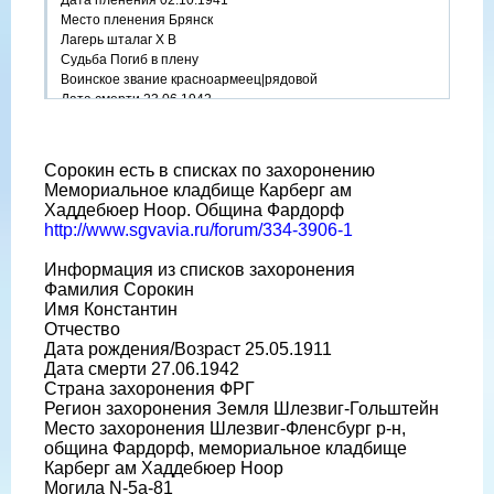
Дата пленения 02.10.1941
Место пленения Брянск
Лагерь шталаг X B
Судьба Погиб в плену
Воинское звание красноармеец|рядовой
Дата смерти 23.06.1942
Место захоронения Нойенкоогсдайх
Сорокин есть в списках по захоронению
Mемориальное кладбище Карберг ам
Хаддебюер Ноор. Община Фардорф
http://www.sgvavia.ru/forum/334-3906-1
Информация из списков захоронения
Фамилия Сорокин
Имя Константин
Отчество
Дата рождения/Возраст 25.05.1911
Дата смерти 27.06.1942
Страна захоронения ФРГ
Регион захоронения Земля Шлезвиг-Гольштейн
Место захоронения Шлезвиг-Фленсбург р-н,
община Фардорф, мемориальное кладбище
Карберг ам Хаддебюер Ноор
Могила N-5a-81