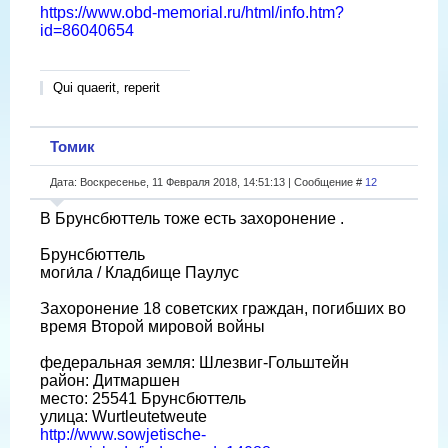
https://www.obd-memorial.ru/html/info.htm?
id=86040654
Qui quaerit, reperit
Томик
Дата: Воскресенье, 11 Февраля 2018, 14:51:13 | Сообщение #
12
В Брунсбюттель тоже есть захоронение .
Брунсбюттель
моги́ла / Кладбище Паулус
Захоронение 18 советских граждан, погибших во
время Второй мировой войны
федеральная земля: Шлезвиг-Гольштейн
район: Дитмаршен
место: 25541 Брунсбюттель
улица: Wurtleutetweute
http://www.sowjetische-