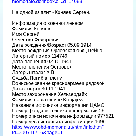
memoriale.de/index.c....d=14088
На одной из плит - Коняев Сергей.
Информация о военнопленном
Фамилия Коняев
Имя Сергей
Отчество Федорович
Дата рождения/Возраст 05.09.1914
Место рождения Орловская обл., Вейно
Лагерный номер 114749
Дата пленения 02.10.1941
Место пленения Островск
Лагерь шталаг X B
Судьба Погиб в плену
Воинское звание красноармеец|рядовой
Дата смерти 30.11.1941
Место захоронения Хельзердайх
Фамилия на латинице Konjajew
Название источника информации ЦАМО
Номер фонда источника информации 58
Номер описи источника информации 977521
Номер дела источника информации 1696
https://www.obd-memorial.ru/html/info.htm?
id=300711716&page=1