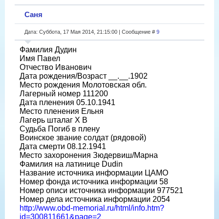
Саня
Дата: Суббота, 17 Мая 2014, 21:15:00 | Сообщение #
9
Фамилия Дудин
Имя Павел
Отчество Иванович
Дата рождения/Возраст __.__.1902
Место рождения Молотовская обл.
Лагерный номер 111200
Дата пленения 05.10.1941
Место пленения Ельня
Лагерь шталаг X B
Судьба Погиб в плену
Воинское звание солдат (рядовой)
Дата смерти 08.12.1941
Место захоронения Зюдервиш/Марна
Фамилия на латинице Dudin
Название источника информации ЦАМО
Номер фонда источника информации 58
Номер описи источника информации 977521
Номер дела источника информации 2054
http://www.obd-memorial.ru/html/info.htm?
id=300811661&page=2