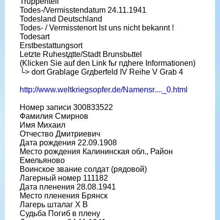
Truppenteil
Todes-/Vermisstendatum 24.11.1941
Todesland Deutschland
Todes- / Vermisstenort Ist uns nicht bekannt !
Todesart
Erstbestattungsort
Letzte Ruhestдtte/Stadt Brunsbьttel
(Klicken Sie auf den Link fьr nдhere Informationen)
└> dort Grablage Grдberfeld IV Reihe V Grab 4
http://www.weltkriegsopfer.de/Namensr...._0.html
Номер записи 300833522
Фамилия Смирнов
Имя Михаил
Отчество Дмитриевич
Дата рождения 22.09.1908
Место рождения Калининская обл., Район
Емельяново
Воинское звание солдат (рядовой)
Лагерный номер 111182
Дата пленения 28.08.1941
Место пленения Брянск
Лагерь шталаг X B
Судьба Погиб в плену