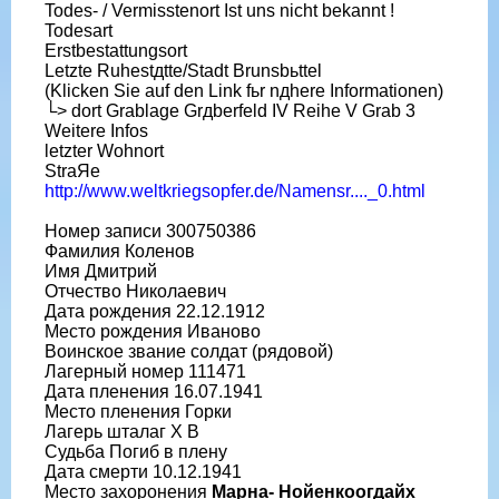
Todes- / Vermisstenort Ist uns nicht bekannt !
Todesart
Erstbestattungsort
Letzte Ruhestдtte/Stadt Brunsbьttel
(Klicken Sie auf den Link fьr nдhere Informationen)
└> dort Grablage Grдberfeld IV Reihe V Grab 3
Weitere Infos
letzter Wohnort
StraЯe
http://www.weltkriegsopfer.de/Namensr...._0.html
Номер записи 300750386
Фамилия Коленов
Имя Дмитрий
Отчество Николаевич
Дата рождения 22.12.1912
Место рождения Иваново
Воинское звание солдат (рядовой)
Лагерный номер 111471
Дата пленения 16.07.1941
Место пленения Горки
Лагерь шталаг X B
Судьба Погиб в плену
Дата смерти 10.12.1941
Место захоронения
Марна- Нойенкоогдайх