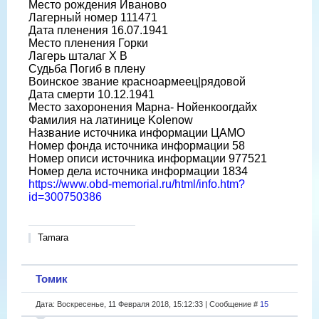
Место рождения Иваново
Лагерный номер 111471
Дата пленения 16.07.1941
Место пленения Горки
Лагерь шталаг X B
Судьба Погиб в плену
Воинское звание красноармеец|рядовой
Дата смерти 10.12.1941
Место захоронения Марна- Нойенкоогдайх
Фамилия на латинице Kolenow
Название источника информации ЦАМО
Номер фонда источника информации 58
Номер описи источника информации 977521
Номер дела источника информации 1834
https://www.obd-memorial.ru/html/info.htm?
id=300750386
Tamara
Томик
Дата: Воскресенье, 11 Февраля 2018, 15:12:33 | Сообщение #
15