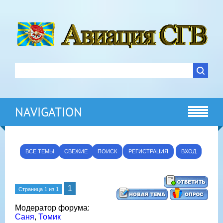
NAVIGATION
ВСЕ ТЕМЫ
СВЕЖИЕ
ПОИСК
РЕГИСТРАЦИЯ
ВХОД
1
Страница
1
из
1
Модератор форума:
Саня
,
Томик