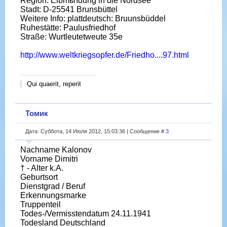
Region: Elbmьndung in die Nordsee
Stadt: D-25541 Brunsbüttel
Weitere Info: plattdeutsch: Bruunsbüddel
Ruhestätte: Paulusfriedhof
Straße: Wurtleutetweute 35e
http://www.weltkriegsopfer.de/Friedho....97.html
Qui quaerit, reperit
Томик
Дата: Суббота, 14 Июля 2012, 15:03:36 | Сообщение #
3
Nachname Kalonov
Vorname Dimitri
† - Alter k.A.
Geburtsort
Dienstgrad / Beruf
Erkennungsmarke
Truppenteil
Todes-/Vermisstendatum 24.11.1941
Todesland Deutschland