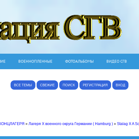
ШИЕ
ВОЕННОПЛЕННЫЕ
ФОТОАЛЬБОМЫ
ВИДЕО СГВ
ВСЕ ТЕМЫ
СВЕЖИЕ
ПОИСК
РЕГИСТРАЦИЯ
ВХОД
 КОНЦЛАГЕРЯ
»
Лагеря X военного округа Германии ( Hamburg )
»
Stalag X A S