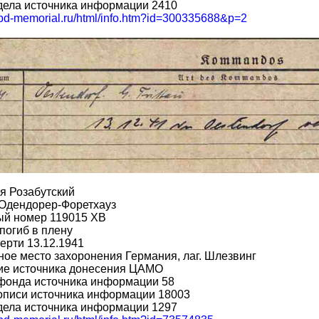
дела источника информации 2410
/obd-memorial.ru/html/info.htm?id=300335688&p=2
я Розабутский
 Одендорер-Форетхауз
ый номер 119015 ХВ
погиб в плену
ерти 13.12.1941
ое место захоронения Германия, лаг. Шлезвинг
ие источника донесения ЦАМО
фонда источника информации 58
описи источника информации 18003
дела источника информации 1297