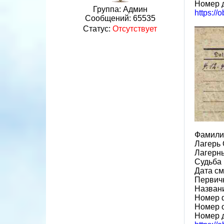
Номер 
Группа: Админ
https:/
Сообщений:
65535
Статус:
Отсутствует
Фамили
Лагерь
Лагерн
Судьба 
Дата см
Первичн
Назван
Номер 
Номер 
Номер 