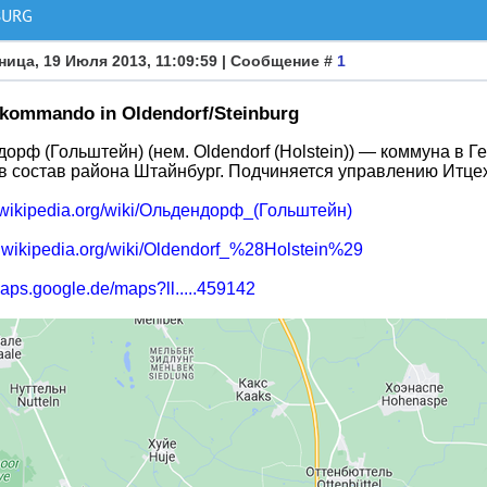
BURG
ница, 19 Июля 2013, 11:09:59 | Сообщение #
1
skommando in Oldendorf/Steinburg
орф (Гольштейн) (нем. Oldendorf (Holstein)) — коммуна в 
в состав района Штайнбург. Подчиняется управлению Итце
ru.wikipedia.org/wiki/Ольдендорф_(Гольштейн)
de.wikipedia.org/wiki/Oldendorf_%28Holstein%29
maps.google.de/maps?ll.....459142