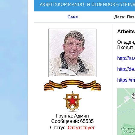
ARBEITSKOMMANDO IN OLDENDORF/STEIN
Саня
Дата: Пят
Arbeit
Ольденд
Входит 
http://
http://
https://
Группа: Админ
Сообщений:
65535
Статус:
Отсутствует