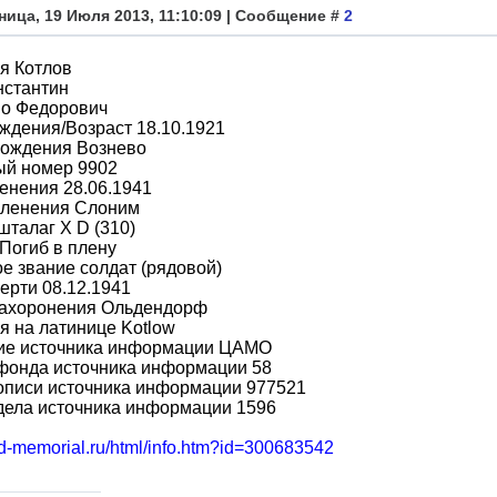
ница, 19 Июля 2013, 11:10:09 | Сообщение #
2
я Котлов
нстантин
во Федорович
ждения/Возраст 18.10.1921
рождения Вознево
ый номер 9902
енения 28.06.1941
пленения Слоним
шталаг X D (310)
Погиб в плену
е звание солдат (рядовой)
ерти 08.12.1941
захоронения Ольдендорф
 на латинице Kotlow
ие источника информации ЦАМО
фонда источника информации 58
описи источника информации 977521
дела источника информации 1596
bd-memorial.ru/html/info.htm?id=300683542