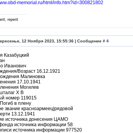
/www.obd-memorial.ru/html/info.htm?id=300821802
rit, reperit
кресенье, 12 Ноября 2023, 15:55:36 | Сообщение #
4
я Казабуцкий
ан
во Иванович
ждения/Возраст 16.12.1921
рождения Малиновка
енения 17.10.1941
пленения Могилев
шталаг X B
ый номер 119015
Погиб в плену
ое звание красноармеец|рядовой
ерти 13.12.1941
ие источника донесения ЦАМО
фонда источника информации 58
описи источника информации 977520