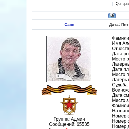
Qui quae
Саня
Дата: Пят
Фамили
Имя Ал
Отчест
Дата ро
Место р
Лагерн
Дата пл
Место 
Лагерь 
Судьба 
Воинск
Дата см
Место 
Фамилия
Назван
Номер 
Группа: Админ
Номер 
Сообщений:
65535
Номер 