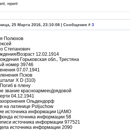
rit, reperit
ница, 25 Марта 2016, 23:10:08 | Сообщение #
3
я Полюхов
ексей
во Степанович
ждения/Возраст 12.02.1914
ождения Горьковская обл., Трестяна
ый номер 39746
енения 07.07.1941
пленения Псков
шталаг X D (310)
Погиб в плену
ое звание красноармеец|рядовой
ерти 04.12.1941
захоронения Ольдендорф
 на латинице Poljuchow
ие источника информации ЦАМО
фонда источника информации 58
описи источника информации 977521
дела источника информации 2090