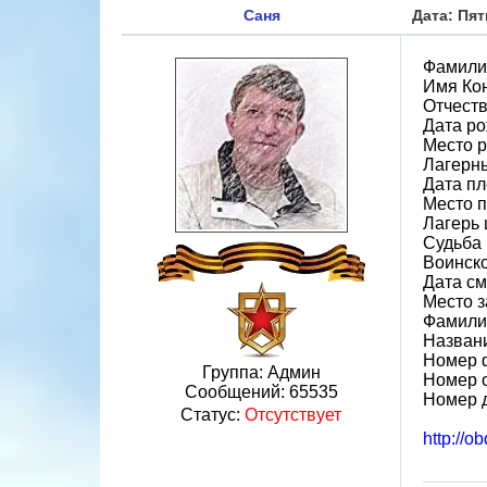
Саня
Дата: Пят
Фамили
Имя Ко
Отчест
Дата ро
Место 
Лагерн
Дата пл
Место 
Лагерь 
Судьба 
Воинско
Дата см
Место 
Фамилия
Назван
Номер 
Группа: Админ
Номер 
Сообщений:
65535
Номер 
Статус:
Отсутствует
http://o