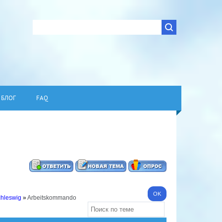
БЛОГ
FAQ
chleswig
»
Arbeitskommando