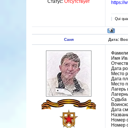
Статус:
Отсутствует
https:/
Qui quae
Саня
Дата: Вос
Фамили
Имя Ив
Отчест
Дата ро
Место 
Дата пл
Место 
Лагерь 
Лагерн
Судьба 
Воинск
Дата см
Назван
Номер 
Номер 