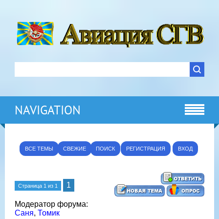
NAVIGATION
ВСЕ ТЕМЫ
СВЕЖИЕ
ПОИСК
РЕГИСТРАЦИЯ
ВХОД
1
Страница
1
из
1
Модератор форума:
Саня
,
Томик