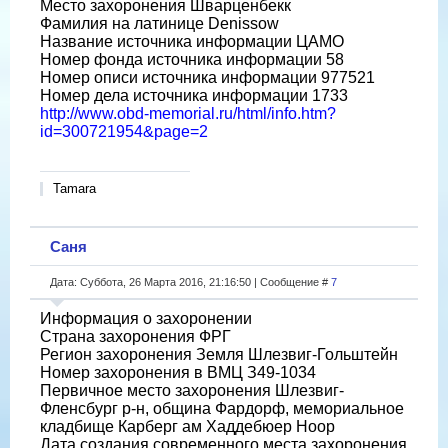
Место захоронения Шварценбекк
Фамилия на латинице Denissow
Название источника информации ЦАМО
Номер фонда источника информации 58
Номер описи источника информации 977521
Номер дела источника информации 1733
http://www.obd-memorial.ru/html/info.htm?
id=300721954&page=2
Tamara
Саня
Дата: Суббота, 26 Марта 2016, 21:16:50 | Сообщение #
7
Информация о захоронении
Страна захоронения ФРГ
Регион захоронения Земля Шлезвиг-Гольштейн
Номер захоронения в ВМЦ З49-1034
Первичное место захоронения Шлезвиг-
Фленсбург р-н, община Фардорф, мемориальное
кладбище Карберг ам Хаддебюер Ноор
Дата создания современного места захоронения