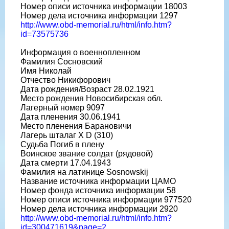
Номер описи источника информации 18003
Номер дела источника информации 1297
http://www.obd-memorial.ru/html/info.htm?
id=73575736
Информация о военнопленном
Фамилия Сосновский
Имя Николай
Отчество Никифорович
Дата рождения/Возраст 28.02.1921
Место рождения Новосибирская обл.
Лагерный номер 9097
Дата пленения 30.06.1941
Место пленения Барановичи
Лагерь шталаг X D (310)
Судьба Погиб в плену
Воинское звание солдат (рядовой)
Дата смерти 17.04.1943
Фамилия на латинице Sosnowskij
Название источника информации ЦАМО
Номер фонда источника информации 58
Номер описи источника информации 977520
Номер дела источника информации 2920
http://www.obd-memorial.ru/html/info.htm?
id=300471619&page=2