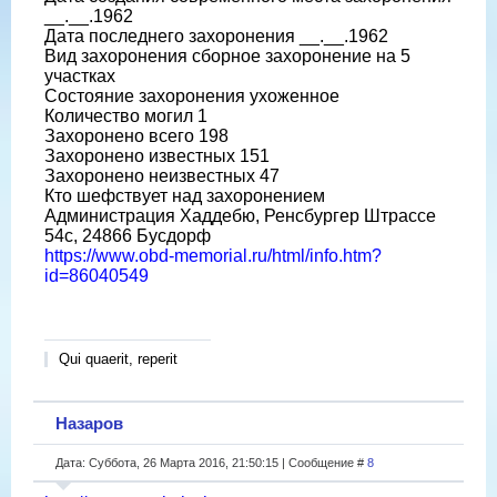
__.__.1962
Дата последнего захоронения __.__.1962
Вид захоронения сборное захоронение на 5
участках
Состояние захоронения ухоженное
Количество могил 1
Захоронено всего 198
Захоронено известных 151
Захоронено неизвестных 47
Кто шефствует над захоронением
Администрация Хаддебю, Ренсбургер Штрассе
54с, 24866 Бусдорф
https://www.obd-memorial.ru/html/info.htm?
id=86040549
Qui quaerit, reperit
Назаров
Дата: Суббота, 26 Марта 2016, 21:50:15 | Сообщение #
8