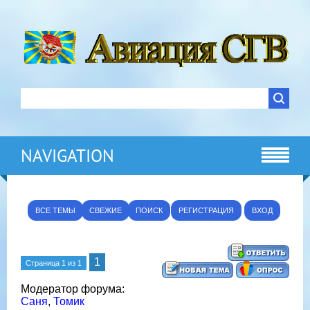
NAVIGATION
ВСЕ ТЕМЫ
СВЕЖИЕ
ПОИСК
РЕГИСТРАЦИЯ
ВХОД
1
Страница
1
из
1
Модератор форума:
Саня
,
Томик