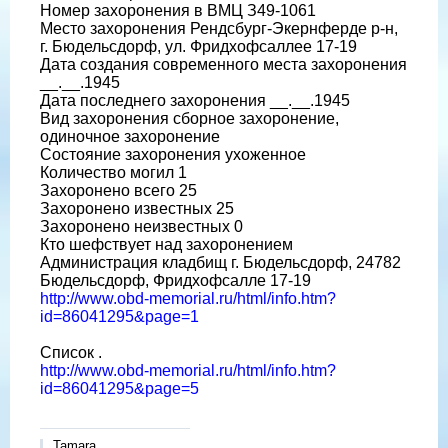
Номер захоронения в ВМЦ З49-1061
Место захоронения Рендсбург-Экернферде р-н,
г. Бюдельсдорф, ул. Фридхофсаллее 17-19
Дата создания современного места захоронения
__.__.1945
Дата последнего захоронения __.__.1945
Вид захоронения сборное захоронение,
одиночное захоронение
Состояние захоронения ухоженное
Количество могил 1
Захоронено всего 25
Захоронено известных 25
Захоронено неизвестных 0
Кто шефствует над захоронением
Администрация кладбищ г. Бюдельсдорф, 24782
Бюдельсдорф, Фридхофсалле 17-19
http://www.obd-memorial.ru/html/info.htm?
id=86041295&page=1
Список .
http://www.obd-memorial.ru/html/info.htm?
id=86041295&page=5
Tamara