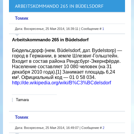
ARBEITSKOMMANDO 265 IN BÜDELSDORF
Томик
Дата: Воскресенье, 25 Мая 2014, 16:39:11 | Сообщение #
1
Arbeitskommando 265 in Büdelsdorf
Бю́дельсдорф (нем. Büdelsdorf, дат. Bydelstorp) —
город в Германии, в земле Шлезвиг-Гольштейн.
Входит в состав района Рендсбург-Экернфёрде.
Население составляет 10 080 человек (на 31
декабря 2010 года).[1] Занимает площадь 6,24
км². Официальный код — 01 0 58 034.
http://de.wikipedia.org/wiki/B%C3%BCdelsdorf
Tamara
Томик
Дата: Воскресенье, 25 Мая 2014, 16:49:07 | Сообщение #
2