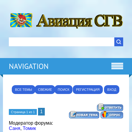
NAVIGATION
ВСЕ ТЕМЫ
СВЕЖИЕ
ПОИСК
РЕГИСТРАЦИЯ
ВХОД
1
Страница
1
из
1
Модератор форума:
Саня
,
Томик