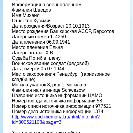
Информация о военнопленном
Фамилия Швецов
Имя Михаил
Отчество Кузьмич
Дата рождения/Возраст 20.10.1913
Место рождения Башкирская АССР, Берхотов
Лагерный номер 114350
Дата пленения 06.09.1941
Место пленения Ельня
Лагерь шталаг X B
Судьба Погиб в плену
Воинское звание солдат (рядовой)
Дата смерти 05.07.1944
Место захоронения Рендсбург (гарнизонное
кладбище)
Могила участок 8, ряд 1, могила 5
Фамилия на латинице Schwezow
Название источника информации ЦАМО
Номер фонда источника информации 58
Номер описи источника информации 977521
Номер дела источника информации 1374
http://www.obd-memorial.ru/html/info.htm?
id=300621108&page=3
Застрелен при попытке побега.