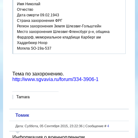
Имя Николай
Отчество
Дата смерти 09.02.1943
Страна захоронения ФРГ
Регион захоронения Земля Шлезвиг-Гольштейн
Место захоронения Шлезвиг-Фленсбург р-н, община
Фардорф, мемориальное кладбище Карберг ам
Хаддебюер Ноор
Могила SO-19a-537
https://www.obd-memorial.ru/html/info.htm?id=86040666
Тема по захоронению.
http://www.sgvavia.ru/forum/334-3906-1
Tamara
Томик
Дата: Суббота, 05 Сентября 2015, 23:22:36 | Сообщение #
4
Информация о военнопленном