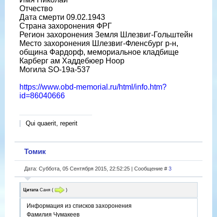
Отчество
Дата смерти 09.02.1943
Страна захоронения ФРГ
Регион захоронения Земля Шлезвиг-Гольштейн
Место захоронения Шлезвиг-Фленсбург р-н,
община Фардорф, мемориальное кладбище
Карберг ам Хаддебюер Ноор
Могила SO-19a-537
https://www.obd-memorial.ru/html/info.htm?
id=86040666
Qui quaerit, reperit
Томик
Дата: Суббота, 05 Сентября 2015, 22:52:25 | Сообщение #
3
Цитата
Саня
(
)
Информация из списков захоронения
Фамилия Чумакеев