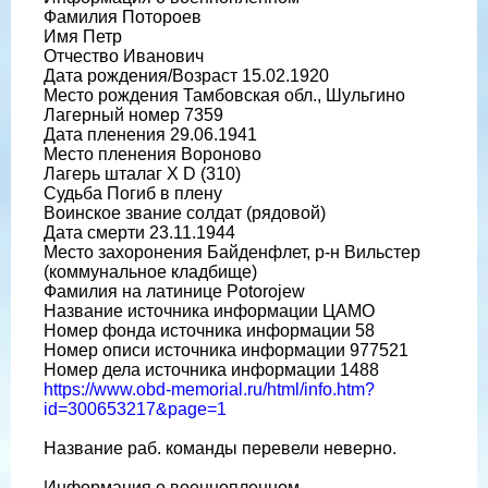
Фамилия Потороев
Имя Петр
Отчество Иванович
Дата рождения/Возраст 15.02.1920
Место рождения Тамбовская обл., Шульгино
Лагерный номер 7359
Дата пленения 29.06.1941
Место пленения Вороново
Лагерь шталаг X D (310)
Судьба Погиб в плену
Воинское звание солдат (рядовой)
Дата смерти 23.11.1944
Место захоронения Байденфлет, р-н Вильстер
(коммунальное кладбище)
Фамилия на латинице Potorojew
Название источника информации ЦАМО
Номер фонда источника информации 58
Номер описи источника информации 977521
Номер дела источника информации 1488
https://www.obd-memorial.ru/html/info.htm?
id=300653217&page=1
Название раб. команды перевели неверно.
Информация о военнопленном