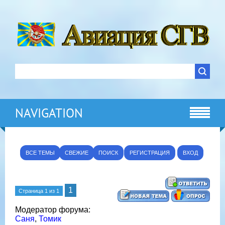
NAVIGATION
ВСЕ ТЕМЫ
СВЕЖИЕ
ПОИСК
РЕГИСТРАЦИЯ
ВХОД
1
Страница
1
из
1
Модератор форума:
Саня
,
Томик