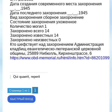
Дата создания современного места захоронения
__.__.1945
Дата последнего захоронения __.__.1945
Вид захоронения сборное захоронение
Состояние захоронения ухоженное
Количество могил 1
Захоронено всего 14
Захоронено известных 14
Захоронено неизвестных 0
Кто шефствует над захоронением Администрация
кладбищ евангелическо-лютеранской церковной
общины, 25889 Нибюлль, Кирхенштрассе, 6
https://www.obd-memorial.ru/html/info.htm?id=86201099
Qui quaerit, reperit
1
Страница
1
из
1