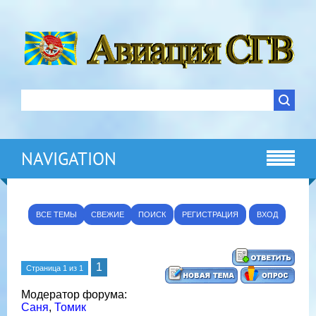
NAVIGATION
ВСЕ ТЕМЫ
СВЕЖИЕ
ПОИСК
РЕГИСТРАЦИЯ
ВХОД
1
Страница
1
из
1
Модератор форума:
Саня
,
Томик