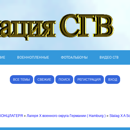
ШИЕ
ВОЕННОПЛЕННЫЕ
ФОТОАЛЬБОМЫ
ВИДЕО СГВ
ВСЕ ТЕМЫ
СВЕЖИЕ
ПОИСК
РЕГИСТРАЦИЯ
ВХОД
 КОНЦЛАГЕРЯ
»
Лагеря X военного округа Германии ( Hamburg )
»
Stalag X A S