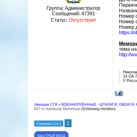
Первичн
Группа: Администратор
Назван
Сообщений:
47391
Номер 
Статус:
Отсутствует
Номер 
Номер д
https://
Мемори
тема на
http://w
Никола
14 ОА 
У Росси
Авиации СГВ
»
ВОЕННОПЛЕННЫЕ - ШТАЛАГИ, ОФЛАГИ,
807 in Hamburg-Steilshoop
(Schleswig-Holstein)
1
Страница
1
из
1