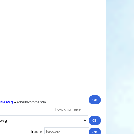
chleswig
»
Arbeitskommando
Поиск: