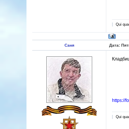
Qui quae
Саня
Дата: Пят
Кладбищ
https://
Qui quae