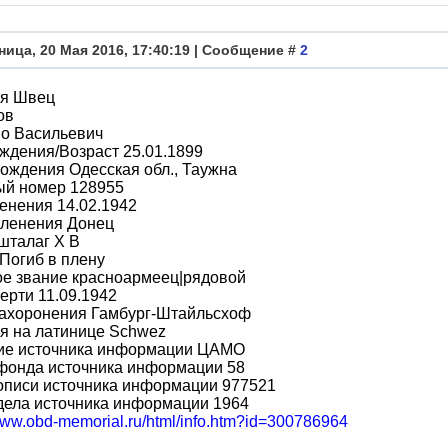
ница, 20 Мая 2016, 17:40:19 | Сообщение #
2
я Швец
ов
во Васильевич
ждения/Возраст 25.01.1899
ождения Одесская обл., Таужна
ый номер 128955
енения 14.02.1942
пленения Донец
шталаг X B
Погиб в плену
ое звание красноармеец|рядовой
ерти 11.09.1942
захоронения Гамбург-Штайльсхоф
я на латинице Schwez
ие источника информации ЦАМО
фонда источника информации 58
описи источника информации 977521
дела источника информации 1964
/www.obd-memorial.ru/html/info.htm?id=300786964