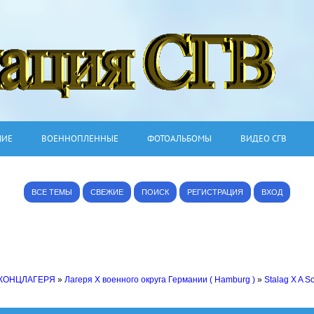
ШИЕ
ВОЕННОПЛЕННЫЕ
ФОТОАЛЬБОМЫ
ВИДЕО СГВ
ВСЕ ТЕМЫ
СВЕЖИЕ
ПОИСК
РЕГИСТРАЦИЯ
ВХОД
 КОНЦЛАГЕРЯ
»
Лагеря X военного округа Германии ( Hamburg )
»
Stalag X A S