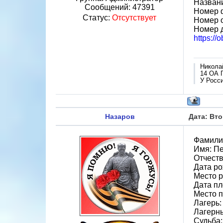
Назван
Сообщений:
47391
Номер 
Статус:
Отсутствует
Номер 
Номер 
https://
Никола
14 ОА 
У Росси
Назаров
Дата: Вто
Фамили
Имя: П
Отчеств
Дата ро
Место р
Дата пл
Место п
Лагерь:
Лагерн
Судьба: