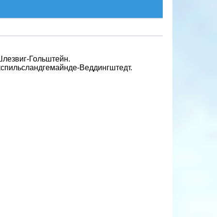
Шлезвиг-Гольштейн.
кспильсландгемайнде-Веддингштедт.