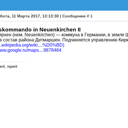
бота, 11 Марта 2017, 13:13:30 | Сообщение #
1
tskommando in Neuenkirchen II
рхен (нем. Neuenkirchen) — коммуна в Германии, в земле 
в состав района Дитмаршен. Подчиняется управлению Кир
ru.wikipedia.org/wiki....%D0%BD)
/www.google.ru/maps....9878464
rit, reperit