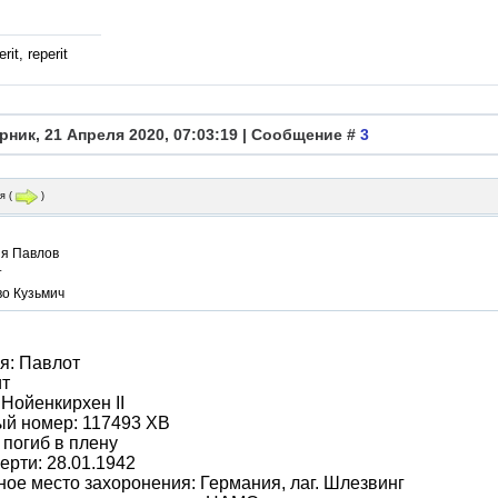
rit, reperit
рник, 21 Апреля 2020, 07:03:19 | Сообщение #
3
я
(
)
я Павлов
т
во Кузьмич
я: Павлот
ит
 Нойенкирхен II
ый номер: 117493 ХВ
 погиб в плену
ерти: 28.01.1942
ое место захоронения: Германия, лаг. Шлезвинг