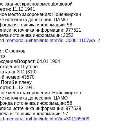
е звание: красноармеец|рядовой
ерти: 11.12.1941
ное место захоронения: Нойенкирхен
ие источника донесения: ЦАМО
фонда источника информации: 58
описи источника информации: 977521
дела источника информации: 2052
/obd-memorial.ru/html/info.htm?id=300811107&p=2
я: Скрепков
етр
ждения/Возраст: 04.01.1904
рождения: Шутово
 шталаг X D (310)
ый номер: 43570
 Погиб в плену
ерти: 11.12.1941
ное место захоронения: Нойенкирхен
ие источника донесения: ЦАМО
фонда источника информации: 58
описи источника информации: 977529
ела источника информации: 57
obd-memorial.ru/html/info.htm?id=301165509