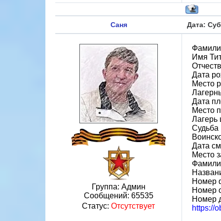
Саня
Дата: Суб
Фамили
Имя Ти
Отчеств
Дата ро
Место р
Лагерн
Дата пл
Место 
Лагерь 
Судьба 
Воинск
Дата см
Место 
Фамили
Назван
Номер 
Группа: Админ
Номер 
Сообщений:
65535
Номер 
Статус:
Отсутствует
https://