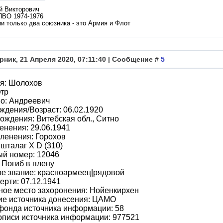
й Викторович
ПВО 1974-1976
и только два союзника - это Армия и Флот
рник, 21 Апреля 2020, 07:11:40 | Сообщение #
5
я: Шолохов
етр
о: Андреевич
ждения/Возраст: 06.02.1920
ождения: Витебская обл., Ситно
енения: 29.06.1941
ленения: Горохов
 шталаг X D (310)
ый номер: 12046
 Погиб в плену
е звание: красноармеец|рядовой
ерти: 07.12.1941
ное место захоронения: Нойенкирхен
ие источника донесения: ЦАМО
фонда источника информации: 58
описи источника информации: 977521