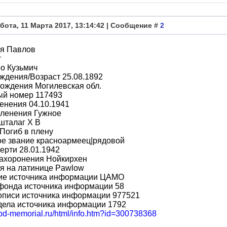
бота, 11 Марта 2017, 13:14:42 | Сообщение #
2
я Павлов
т
о Кузьмич
ждения/Возраст 25.08.1892
ождения Могилевская обл.
ый номер 117493
енения 04.10.1941
пленения Гужное
шталаг X B
Погиб в плену
ое звание красноармеец|рядовой
ерти 28.01.1942
захоронения Нойкирхен
я на латинице Pawlow
ие источника информации ЦАМО
фонда источника информации 58
описи источника информации 977521
дела источника информации 1792
obd-memorial.ru/html/info.htm?id=300738368