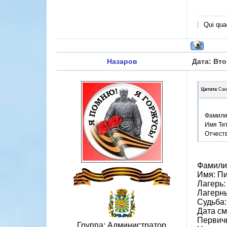
Qui quae
Назаров
Дата: Вто
Цитата
Сан
Фамили
Имя Ти
Отчест
Фамили
Имя: П
Лагерь:
Лагерн
Судьба:
Дата см
Первичн
Группа: Администратор