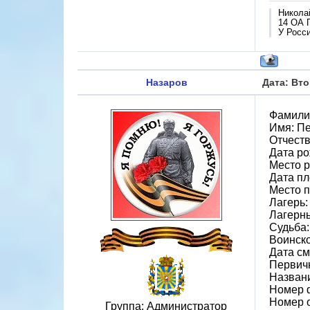
Никола
14 ОА 
У Росси
Назаров
Дата: Вто
Фамили
Имя: П
Отчеств
Дата ро
Место р
Дата пл
Место п
Лагерь:
Лагерн
Судьба:
Воинско
Дата см
Первич
Назван
Номер 
Номер 
Группа: Администратор