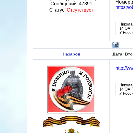
Номер 
Сообщений:
47391
https:/
Статус:
Отсутствует
Никола
14 ОА 
У Росси
Назаров
Дата: Вто
http://w
Никола
14 ОА 
У Росси