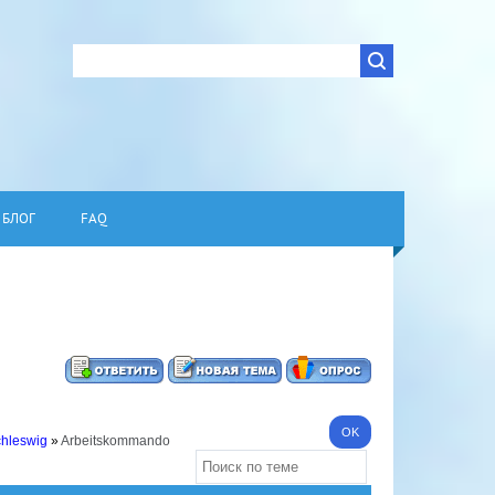
БЛОГ
FAQ
chleswig
»
Arbeitskommando