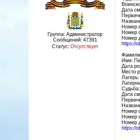
Воинско
Дата см
Первич
Назван
Номер 
Номер 
Группа: Администратор
Номер 
Сообщений:
47391
https:/
Статус:
Отсутствует
Фамили
Имя: П
Дата ро
Место 
Лагерь:
Лагерн
Судьба:
Дата см
Первич
Назван
Номер 
Номер 
Номер д
https://