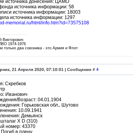
ие источника донесения: ЦАМО
фонда источника информации: 58
описи источника информации: 18003
дела источника информации: 1297
obd-memorial.ru/html/info.htm?id=73575108
й Викторович
ПВО 1974-1976
и только два союзника - это Армия и Флот
рник, 21 Апреля 2020, 07:10:01 | Сообщение #
4
я: Скребков
етр
о: Иванович
ждения/Возраст: 04.01.1904
ождения: Горьковская обл., Шутово
енения: 10.09.1941
ленения: Демьянск
 шталаг X D (310)
ый номер: 43370
 Погиб в плену