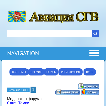
NAVIGATION
ВСЕ ТЕМЫ
СВЕЖИЕ
ПОИСК
РЕГИСТРАЦИЯ
ВХОД
1
Страница
1
из
1
Модератор форума:
Саня
,
Томик