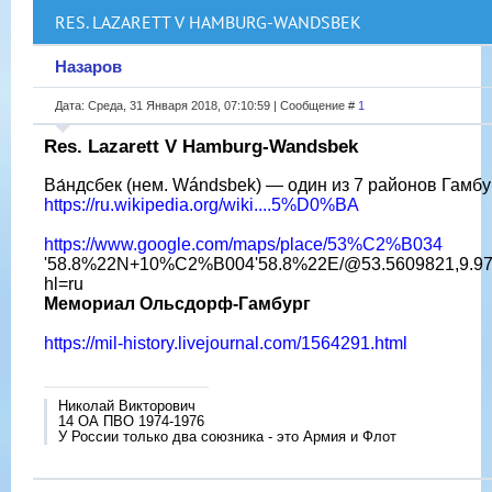
RES. LAZARETT V HAMBURG-WANDSBEK
Назаров
Дата: Среда, 31 Января 2018, 07:10:59 | Сообщение #
1
Res. Lazarett V Hamburg-Wandsbek
Ва́ндсбек (нем. Wándsbek) — один из 7 районов Гамбу
https://ru.wikipedia.org/wiki....5%D0%BA
https://www.google.com/maps/place/53%C2%B034
'58.8%22N+10%C2%B004'58.8%22E/@53.5609821,9.9703
hl=ru
Мемориал Ольсдорф-Гамбург
https://mil-history.livejournal.com/1564291.html
Николай Викторович
14 ОА ПВО 1974-1976
У России только два союзника - это Армия и Флот