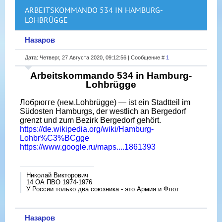
ARBEITSKOMMANDO 534 IN HAMBURG-
LOHBRÜGGE
Назаров
Дата: Четверг, 27 Августа 2020, 09:12:56 | Сообщение #
1
Arbeitskommando 534 in Hamburg-
Lohbrügge
Лобрюгге (нем.Lohbrügge) — ist ein Stadtteil im
Südosten Hamburgs, der westlich an Bergedorf
grenzt und zum Bezirk Bergedorf gehört.
https://de.wikipedia.org/wiki/Hamburg-
Lohbr%C3%BCgge
https://www.google.ru/maps....1861393
Николай Викторович
14 ОА ПВО 1974-1976
У России только два союзника - это Армия и Флот
Назаров