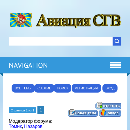
NAVIGATION
ВСЕ ТЕМЫ
СВЕЖИЕ
ПОИСК
РЕГИСТРАЦИЯ
ВХОД
1
Страница
1
из
1
Модератор форума:
Томик
,
Назаров