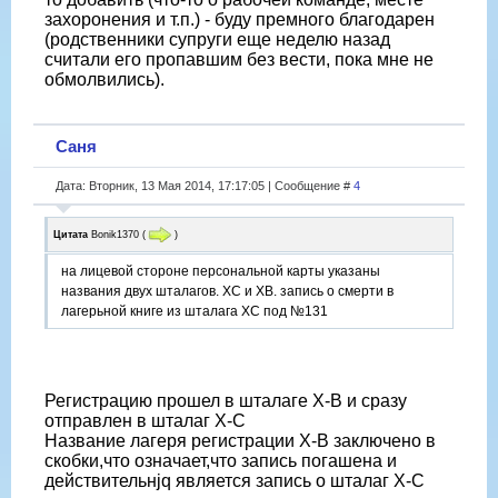
захоронения и т.п.) - буду премного благодарен
(родственники супруги еще неделю назад
считали его пропавшим без вести, пока мне не
обмолвились).
Саня
Дата: Вторник, 13 Мая 2014, 17:17:05 | Сообщение #
4
Цитата
Bonik1370
(
)
на лицевой стороне персональной карты указаны
названия двух шталагов. XC и XB. запись о смерти в
лагерьной книге из шталага ХС под №131
Регистрацию прошел в шталаге X-B и сразу
отправлен в шталаг X-C
Название лагеря регистрации X-B заключено в
скобки,что означает,что запись погашена и
действительнjq является запись о шталаг X-C