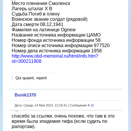
Место пленения Смоленск
Лагерь шталаг X B
Судьба Погиб в плену
Воинское звание солдат (рядовой)
Дата смерти 08.12.1941
Фамилия на латинице Ognew
Название источника информации ЦАМО
Номер фонда источника информации 58
Номер описи источника информации 977520
Номер дела источника информации 1958
http://www.obd-memorial.ru/html/info.htm?
id=300211908
Qui quaerit, reperit
Bonik1370
Дата: Среда, 14 Мая 2014, 12:16:41 | Сообщение #
10
спасибо за ссылки. очень похоже, что там в это
время была эпидемия тифа (если судить по
рапортам).