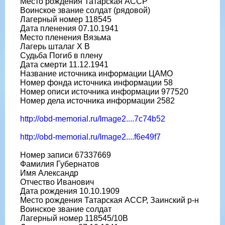
Место рождения Татарская АССР
Воинское звание солдат (рядовой)
Лагерный номер 118545
Дата пленения 07.10.1941
Место пленения Вязьма
Лагерь шталаг X B
Судьба Погиб в плену
Дата смерти 11.12.1941
Название источника информации ЦАМО
Номер фонда источника информации 58
Номер описи источника информации 977520
Номер дела источника информации 2582
http://obd-memorial.ru/Image2....7c74b52
http://obd-memorial.ru/Image2....f6e49f7
Номер записи 67337669
Фамилия Губернатов
Имя Александр
Отчество Иванович
Дата рождения 10.10.1909
Место рождения Татарская АССР, Заинский р-н
Воинское звание солдат
Лагерный номер 118545/10В