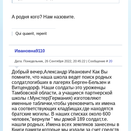
А родня кого? Нам назовите.
Qui quaerit, reperit
Ивановна9110
Дата: Понедельник, 26 Сентября 2022, 20:45:22 | Сообщение #
20
Добрый вечер,Александр Иванович! Как Вы
помните, что наша школа ведет поиск родных
солдат,погибших в лагерях Берген-Бельзен и
Витцендорф. Наши солдаты-это уроженцы
Тамбовской области, а учащиеся партнерской
школы г.Мунстер(Германия) изготовляют
именные таблички,чтобы увековечить их имена
на соответствующих кладбищах,где находятся
братские могилы. В наших списках около 600
человек,"вернули " мы домой 189 солдат,т.е.
нашли родных. Имена всех земляков занесены в
Книги памяти,которые мы издали за счет средств