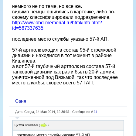
немного не по теме, но все же.
видимо немцы ошиблись в карточке, либо по-
своему классифицировали подразделение.
http://www.obd-memorial.ru/html/info.htm?
id=567337635
последнее место службы указано 57-й АП.
57-й артполк входил в состав 95-й стрелковой
дивизии и находился в тот момент в районе
Кишинева.
а вот 57-й гаубичный артполк из состава 57-й
танковой дивизии как раз и был в 20-й армии,
уничтоженной под Вязьмой. так что последнее
место службы, скорее всего 57 ГАП.
Саня
Дата: Среда, 14 Мая 2014, 12:36:31 | Сообщение #
11
Цитата
Bonik1370
(
)
последнее место службы указано 57-й АП.