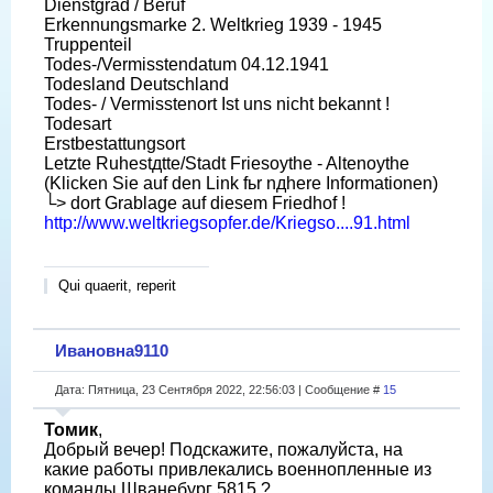
Dienstgrad / Beruf
Erkennungsmarke 2. Weltkrieg 1939 - 1945
Truppenteil
Todes-/Vermisstendatum 04.12.1941
Todesland Deutschland
Todes- / Vermisstenort Ist uns nicht bekannt !
Todesart
Erstbestattungsort
Letzte Ruhestдtte/Stadt Friesoythe - Altenoythe
(Klicken Sie auf den Link fьr nдhere Informationen)
└> dort Grablage auf diesem Friedhof !
http://www.weltkriegsopfer.de/Kriegso....91.html
Qui quaerit, reperit
Ивановна9110
Дата: Пятница, 23 Сентября 2022, 22:56:03 | Сообщение #
15
Томик
,
Добрый вечер! Подскажите, пожалуйста, на
какие работы привлекались военнопленные из
команды Шванебург 5815 ?