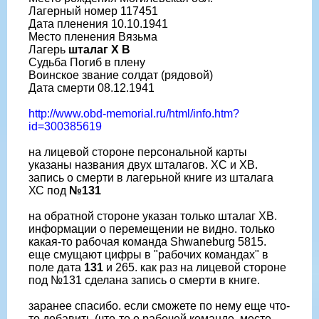
Лагерный номер 117451
Дата пленения 10.10.1941
Место пленения Вязьма
Лагерь
шталаг X B
Судьба Погиб в плену
Воинское звание солдат (рядовой)
Дата смерти 08.12.1941
http://www.obd-memorial.ru/html/info.htm?
id=300385619
на лицевой стороне персональной карты
указаны названия двух шталагов. XC и XB.
запись о смерти в лагерьной книге из шталага
ХС под
№131
на обратной стороне указан только шталаг ХВ.
информации о перемещении не видно. только
какая-то рабочая команда Shwaneburg 5815.
еще смущают цифры в "рабочих командах" в
поле дата
131
и 265. как раз на лицевой стороне
под №131 сделана запись о смерти в книге.
заранее спасибо. если сможете по нему еще что-
то добавить (что-то о рабочей команде, месте