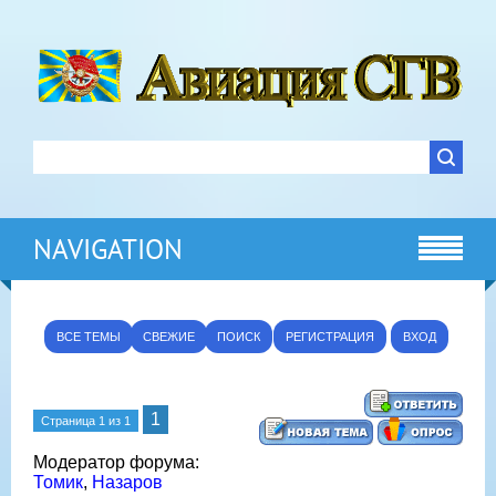
NAVIGATION
ВСЕ ТЕМЫ
СВЕЖИЕ
ПОИСК
РЕГИСТРАЦИЯ
ВХОД
1
Страница
1
из
1
Модератор форума:
Томик
,
Назаров