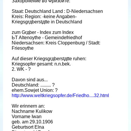
Захоронение во Фризойте:
Staat: Deutschland Land : D-Niedersachsen
Kreis: Region: -keine Angaben-
Kriegsgrдberstдtte in Deutschland
zum Grдber - Index zum Index
ЬT Altenoythe - Gemeindefriedhof
Niedersachsen: Kreis Cloppenburg / Stadt:
Friesoythe
Auf dieser Kriegsgrдberstдtte ruhen:
Kriegsopfer gesamt: n.n.bek.
2. WK - ?
Davon sind aus...
Deutschland: ......... ?
ehem.Sowjet Union: ?
http://www.weltkriegsopfer.de/Friedho....32.html
Wir erinnern an:
Nachname Kulikow
Vorname Iwan
geb. am 29.10.1906
Geburtsort Elna