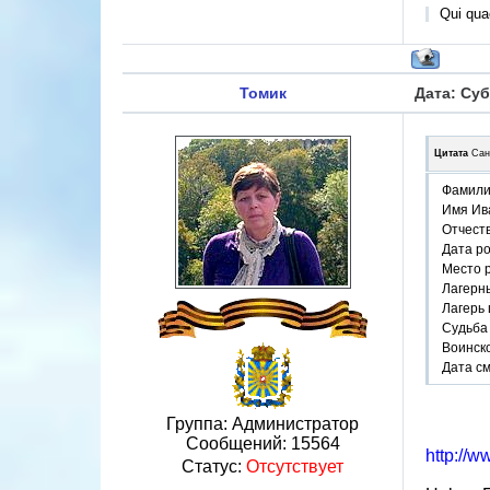
Qui quae
Томик
Дата: Суб
Цитата
Сан
Фамили
Имя Ив
Отчест
Дата р
Место 
Лагерн
Лагерь
Судьба 
Воинско
Дата см
Группа: Администратор
Сообщений:
15564
http://w
Статус:
Отсутствует