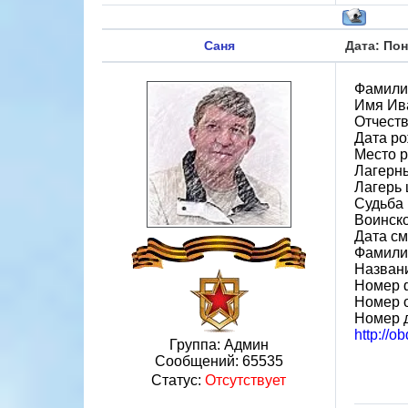
Саня
Дата: Пон
Фамили
Имя Ив
Отчест
Дата ро
Место р
Лагерн
Лагерь 
Судьба 
Воинско
Дата см
Фамилия
Назван
Номер 
Номер 
Номер 
http://
Группа: Админ
Сообщений:
65535
Статус:
Отсутствует