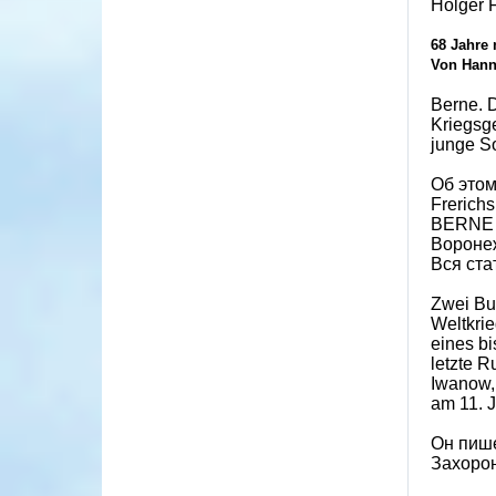
Holger F
68 Jahre 
Von Hann
Berne. D
Kriegsg
junge S
Об этом
Frerich
BERNE ,
Воронеж
Вся ста
Zwei Bu
Weltkri
eines b
letzte R
Iwanow, 
am 11. 
Он пише
Захорон