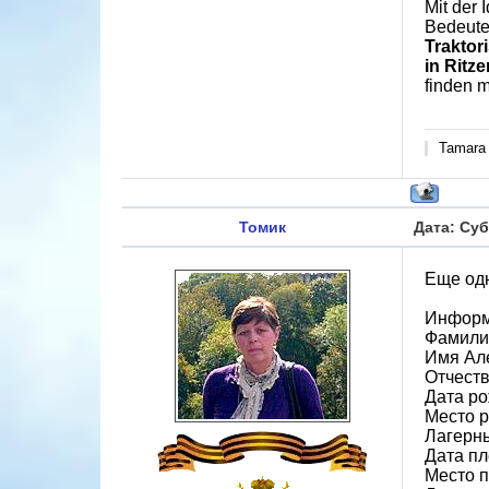
Mit der 
Bedeute
Traktor
in Ritz
finden m
Tamara
Томик
Дата: Суб
Еще одн
Информ
Фамили
Имя Ал
Отчест
Дата ро
Место р
Лагерн
Дата пл
Место 