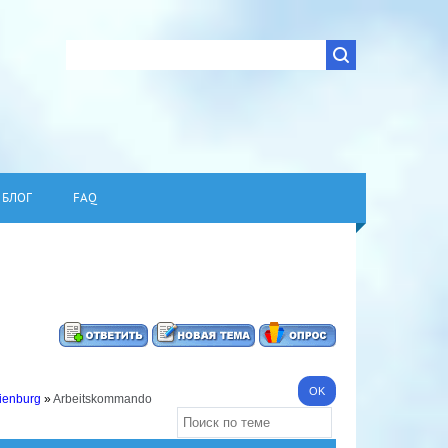
БЛОГ
FAQ
ienburg
»
Arbeitskommando