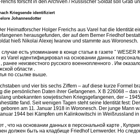
rerichs forscht in den Archiven / Russischer Soldat soll Grab u
nach Kriegsende identifiziert
elore Johannesdotter
er Heimatforscher Holger Frerichs aus Varel hat die Identität 
efangenen herausgefunden, der auf dem Berner Friedhof bestat
oldat hieß Nikolai Alexej Iwanow und stammte aus Woronesch.
 случае есть упоминание в конце статьи в газете " WESER
s из Varel идентифицировал на основании данных персональ
 ранее неизвестного русского военнопленного . Им оказа
ской области .
тья по ссылке выше.
chstaben und vier bis sechs Ziffern – auf diese kurze Formel 
eg die persönlichen Daten ihrer Gefangenen. X B 226068 – da
islang unbekannten sowjetischen Kriegsgefangenen, der – 1945 
uhestätte fand. Seit wenigen Tagen steht seine Identität fest: D
geboren am 11. Januar 1918 in Woronesch. Der junge Mann war 
Januar 1944 bei Kämpfen um Kalinkowitschi in Weißrussland in
т , что на основании данных в персональной карте , Куприя
ен должен быть на кладбище Friedhof Lemwerder. Но следов