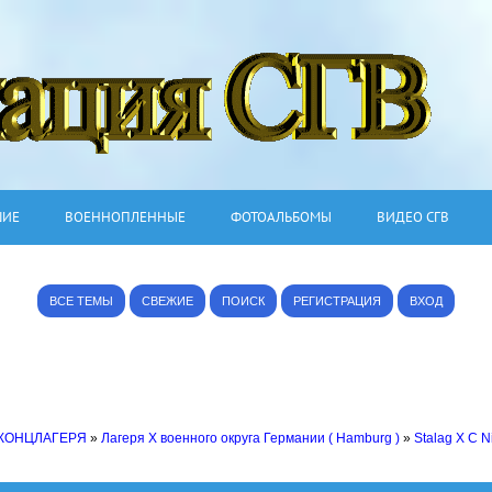
ШИЕ
ВОЕННОПЛЕННЫЕ
ФОТОАЛЬБОМЫ
ВИДЕО СГВ
ВСЕ ТЕМЫ
СВЕЖИЕ
ПОИСК
РЕГИСТРАЦИЯ
ВХОД
 КОНЦЛАГЕРЯ
»
Лагеря X военного округа Германии ( Hamburg )
»
Stalag X C N