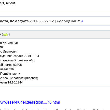
rit, reperit
бота, 02 Августа 2014, 22:27:12 | Сообщение #
3
я
(
)
я Куприянов
ан
во Иванович
ождения/Возраст 20.01.1924
рождения Орловская обл.
ый номер 63305
 шталаг 366
Погиб в плену
е звание солдат (рядовой)
ерти 14.10.1944
ww.weser-kurier.de/region....76.html