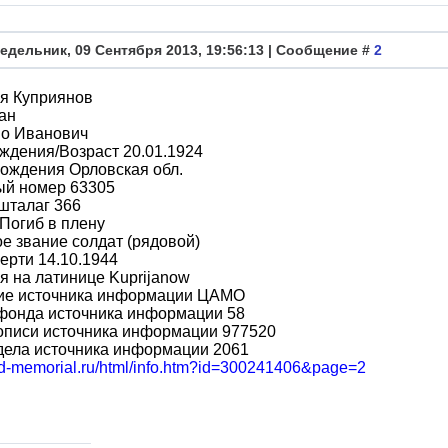
едельник, 09 Сентября 2013, 19:56:13 | Сообщение #
2
я Куприянов
ан
во Иванович
ждения/Возраст 20.01.1924
ождения Орловская обл.
ый номер 63305
шталаг 366
Погиб в плену
е звание солдат (рядовой)
ерти 14.10.1944
 на латинице Kuprijanow
ие источника информации ЦАМО
фонда источника информации 58
описи источника информации 977520
дела источника информации 2061
obd-memorial.ru/html/info.htm?id=300241406&page=2