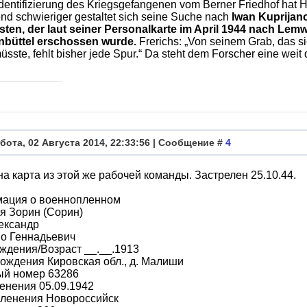
Identifizierung des Kriegsgefangenen vom Berner Friedhof hat H
nd schwieriger gestaltet sich seine Suche nach
Iwan Kuprijano
isten, der laut seiner Personalkarte im April 1944 nach Le
enbüttel erschossen wurde.
Frerichs: „Von seinem Grab, das s
üsste, fehlt bisher jede Spur.“ Da steht dem Forscher eine weit di
бота, 02 Августа 2014, 22:33:56 | Сообщение #
4
а карта из этой же рабочей команды. Застрелен 25.10.44.
ация о военнопленном
я Зорин (Сорин)
ександр
во Геннадьевич
ждения/Возраст __.__.1913
ождения Кировская обл., д. Малиши
ый номер 63286
енения 05.09.1942
пленения Новороссийск