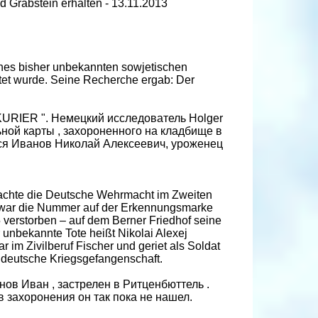
nd Grabstein erhalten - 13.11.2013
eines bisher unbekannten sowjetischen
tet wurde. Seine Recherche ergab: Der
 KURIER ". Немецкий исследователь Holger
ной карты , захороненного на кладбище в
лся Иванов Николай Алексеевич, уроженец
brachte die Deutsche Wehrmacht im Zweiten
s war die Nummer auf der Erkennungsmarke
verstorben – auf dem Berner Friedhof seine
er unbekannte Tote heißt Nikolai Alexej
im Zivilberuf Fischer und geriet als Soldat
 deutsche Kriegsgefangenschaft.
нов Иван , застрелен в Ритценбюттель .
 захоронения он так пока не нашел.