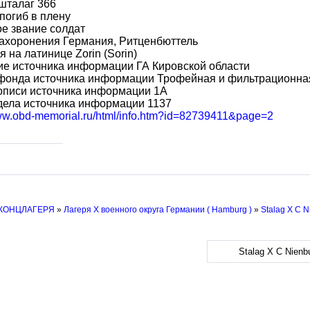
шталаг 366
погиб в плену
е звание солдат
ахоронения Германия, Ритценбюттель
 на латинице Zorin (Sorin)
е источника информации ГА Кировской области
фонда источника информации Трофейная и фильтрационная 
описи источника информации 1А
дела источника информации 1137
www.obd-memorial.ru/html/info.htm?id=82739411&page=2
 КОНЦЛАГЕРЯ
»
Лагеря X военного округа Германии ( Hamburg )
»
Stalag X C N