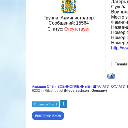
Лагерь 
Судьба 
Воинско
Место з
Группа: Администратор
Фамилия
Сообщений:
15564
Названи
Статус:
Отсутствует
Номер 
Номер 
Номер 
http://
Tamara
Авиации СГВ
»
ВОЕННОПЛЕННЫЕ - ШТАЛАГИ, ОФЛАГИ,
6232 in Ritzenbüttel
(Niedersachsen , Germany)
1
Страница
1
из
1