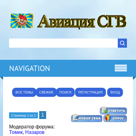
NAVIGATION
ВСЕ ТЕМЫ
СВЕЖИЕ
ПОИСК
РЕГИСТРАЦИЯ
ВХОД
1
Страница
1
из
1
Модератор форума:
Томик
,
Назаров