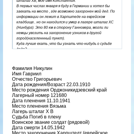
шталаг ХВ, мое имя Константин.
В первых числах января я буду в Германии и хотел бы
заехать на место , где возможно захоронен мой дед. По
информации он лежит в Харпштеде на еврейском
кладбище.. но он находился и умер в лагере шталаг XС
(Нинбург). Это 80 км в сторону Ганновера, могли ли
немцы увозить на захоронение узников в другой
город(населеннный пункт).
Куда лучше ехать ,что бы узнать что-нибудь о судьбе
деда?
Буду очень признателен за любую информацию...Может
подскажете контакты лиц в Германии имеющих к теме
отношение? Заранее благодарен!
Фамилия Никулин
Нуйкин Константин Васильевич.
Имя Гавриил
Здравствуйте это мое письмо на один из форумов.
Отчество Григорьевич
Может У Вас есть какая -нибудь информация о
Дата рождения/Возраст 22.03.1910
захоронении.... Заранее признателен!
Место рождения Орджоникидзевский край
Лагерный номер 121680
Дата пленения 11.10.1941
Место пленения Вязьма
Лагерь шталаг X B
Судьба Погиб в плену
Воинское звание солдат (рядовой)
Дата смерти 14.05.1942
Место захоронения Харпштедт (еврейское