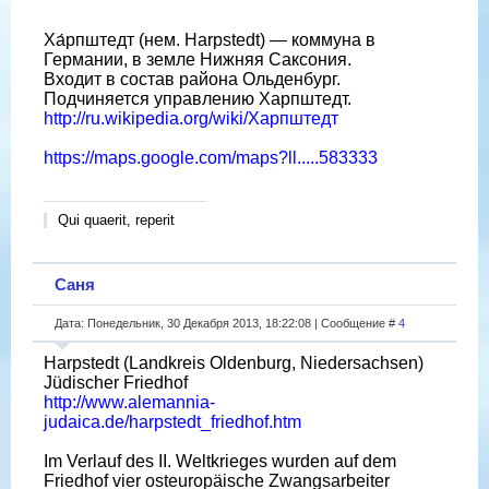
Ха́рпштедт (нем. Harpstedt) — коммуна в
Германии, в земле Нижняя Саксония.
Входит в состав района Ольденбург.
Подчиняется управлению Харпштедт.
http://ru.wikipedia.org/wiki/Харпштедт
https://maps.google.com/maps?ll.....583333
Qui quaerit, reperit
Саня
Дата: Понедельник, 30 Декабря 2013, 18:22:08 | Сообщение #
4
Harpstedt (Landkreis Oldenburg, Niedersachsen)
Jüdischer Friedhof
http://www.alemannia-
judaica.de/harpstedt_friedhof.htm
Im Verlauf des II. Weltkrieges wurden auf dem
Friedhof vier osteuropäische Zwangsarbeiter