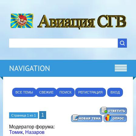
NAVIGATION
ВСЕ ТЕМЫ
СВЕЖИЕ
ПОИСК
РЕГИСТРАЦИЯ
ВХОД
1
Страница
1
из
1
Модератор форума:
Томик
,
Назаров