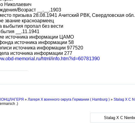
во Николаевич
ждения/Возраст __.__.1903
место призыва 28.08.1941 Ачитский РВК, Свердловская обл.,
ое звание красноармеец
 выбытия пропал без вести
бытия __.11.1941
ие источника информации ЦАМО
фонда источника информации 58
описи источника информации 977520
дела источника информации 277
www.obd-memorial.ru/html/info.htm?id=60781390
 КОНЦЛАГЕРЯ
»
Лагеря X военного округа Германии ( Hamburg )
»
Stalag X C N
ermarsch .)