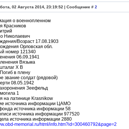
бота, 02 Августа 2014, 23:19:52 | Сообщение #
2
ация о военнопленном
я Красников
итрий
во Николаевич
ждения/Возраст 17.08.1903
ождения Орловская обл.
ый номер 121340
енения 06.09.1941
пленения Вязьма
шталаг X B
Погиб в плену
е звание солдат (рядовой)
ерти 08.05.1942
захоронения Зеефельд
могила 1
 на латинице Krasnikow
ие источника информации ЦАМО
фонда источника информации 58
описи источника информации 977520
дела источника информации 2880
www.obd-memorial.ru/html/info.htm?id=300460792&page=2