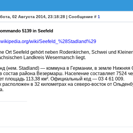
бота, 02 Августа 2014, 23:18:28 | Сообщение #
1
kommando 5139 in Seefeld
de.wikipedia.org/wiki/Seefeld_%28Stadland%29
ine Ort Seefeld gehört neben Rodenkirchen, Schwei und Kleinen
ächsischen Landkreis Wesermarsch liegt.
д (нем. Stadland) — коммуна в Германии, в земле Нижняя 
в состав района Везермарш. Население составляет 7524 чело
т площадь 113,38 км². Официальный код — 03 4 61 009.
 расположен в 32 километрах на северо-восток от Ольденбу
а.