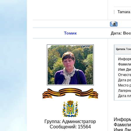
Tamara
Томик
Дата: Вос
Цитата
Том
Информ
Фамили
Имя Дм
Отчест
Дата р
Место 
Лагерн
Дата п
Информ
Группа: Администратор
Фамили
Сообщений:
15564
Имя Дм