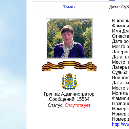
Томик
Дата: Суб
Информ
Фамили
Имя Дм
Отчест
Дата ро
Место р
Лагерн
Дата пл
Место 
Лагерь 
Судьба 
Воинско
Дата см
Место 
Могила 
Группа: Администратор
Фамилия
Сообщений:
15564
Назван
Статус:
Отсутствует
Номер 
Номер 
Номер 
http://