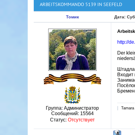
ARBEITSKOMMANDO 5139 IN SEEFELD
Томик
Дата: Суб
Arbeits
http://
Der kle
nieders
Штадлан
Входит 
Занимае
Посёлок
Бремен
Группа: Администратор
Tamara
Сообщений:
15564
Статус:
Отсутствует