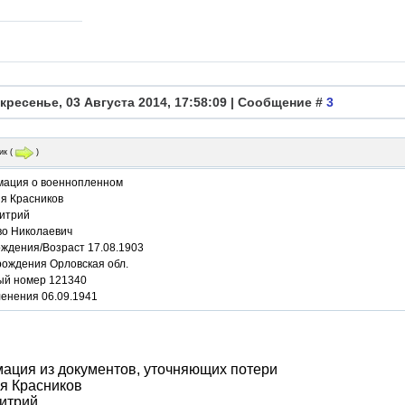
кресенье, 03 Августа 2014, 17:58:09 | Сообщение #
3
ик
(
)
ация о военнопленном
я Красников
итрий
во Николаевич
ождения/Возраст 17.08.1903
рождения Орловская обл.
ый номер 121340
ленения 06.09.1941
ация из документов, уточняющих потери
я Красников
итрий