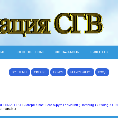
ШИЕ
ВОЕННОПЛЕННЫЕ
ФОТОАЛЬБОМЫ
ВИДЕО СГВ
ВСЕ ТЕМЫ
СВЕЖИЕ
ПОИСК
РЕГИСТРАЦИЯ
ВХОД
 КОНЦЛАГЕРЯ
»
Лагеря X военного округа Германии ( Hamburg )
»
Stalag X C N
ermarsch .)