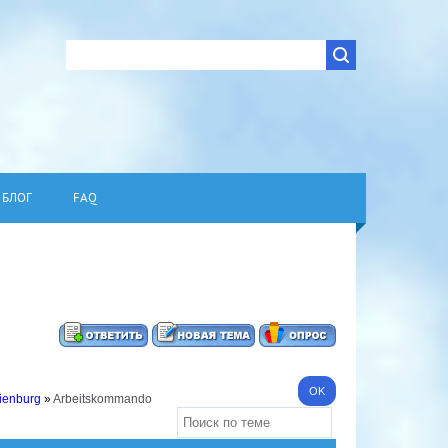
БЛОГ
FAQ
ienburg
»
Arbeitskommando