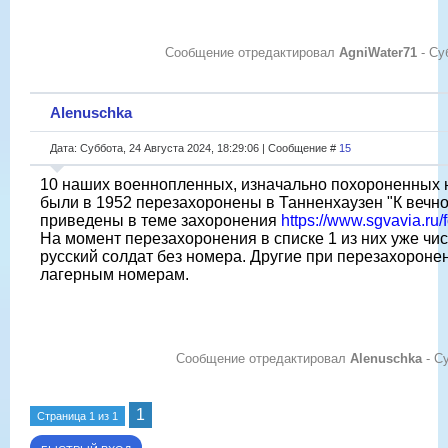
Сообщение отредактировал
AgniWater71
-
Су
Alenuschka
Дата: Суббота, 24 Августа 2024, 18:29:06 | Сообщение #
15
10 наших военнопленных, изначально похороненных н
были в 1952 перезахоронены в Танненхаузен "К вечн
приведены в теме захоронения
https://www.sgvavia.ru
На момент перезахоронения в списке 1 из них уже чи
русский солдат без номера. Другие при перезахороне
лагерным номерам.
Сообщение отредактировал
Alenuschka
-
Су
1
Страница
1
из
1