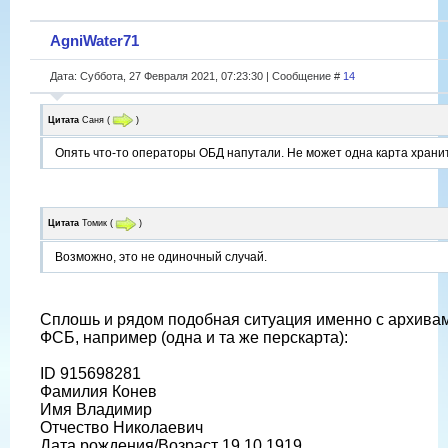
AgniWater71
Дата: Суббота, 27 Февраля 2021, 07:23:30 | Сообщение #
14
Цитата
Саня
(
)
Опять что-то операторы ОБД напутали. Не может одна карта хранит
Цитата
Томик
(
)
Возможно, это не одиночный случай.
Сплошь и рядом подобная ситуация именно с архива
ФСБ, например (одна и та же перскарта):
ID 915698281
Фамилия Конев
Имя Владимир
Отчество Николаевич
Дата рождения/Возраст 19.10.1919