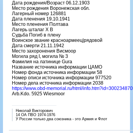
Дата рождения/Возраст 06.12.1903
Место рождения Воронежская обл.
Лагерный номер 126881
Дата пленения 19.10.1941
Место пленения Полтава
Лагерь шталаг X B
Судьба Погиб в плену
Воинское звание красноармеец|рядовой
Дата смерти 21.11.1942
Место захоронения Висмоор
Могила ряд I, могила № 3
Фамилия на латинице Gura
Название источника информации ЦАМО
Номер фонда источника информации 58
Номер описи источника информации 977520
Номер дела источника информации 2038
https://www.obd-memorial.ru/html/info.htm?id=300234870
Arb.Kdo. 5925 Wiesmoor
Николай Викторович
14 ОА ПВО 1974-1976
У России только два союзника - это Армия и Флот