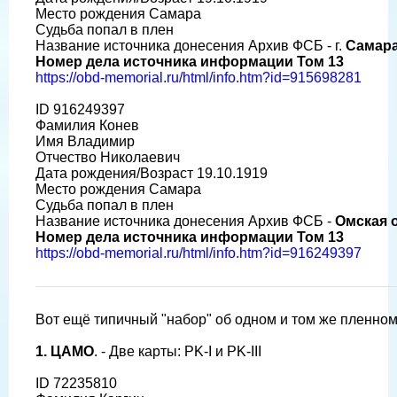
Место рождения Самара
Судьба попал в плен
Название источника донесения Архив ФСБ - г.
Самар
Номер дела источника информации Том 13
https://obd-memorial.ru/html/info.htm?id=915698281
ID 916249397
Фамилия Конев
Имя Владимир
Отчество Николаевич
Дата рождения/Возраст 19.10.1919
Место рождения Самара
Судьба попал в плен
Название источника донесения Архив ФСБ -
Омская 
Номер дела источника информации Том 13
https://obd-memorial.ru/html/info.htm?id=916249397
Вот ещё типичный "набор" об одном и том же пленном
1.
ЦАМО
. - Две карты: PK-I и PK-III
ID 72235810