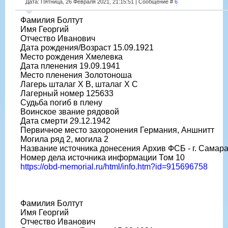
Дата: Пятница, 26 Февраля 2021, 21:15:51 | Сообщение #
6
Фамилия Болтут
Имя Георгий
Отчество Иванович
Дата рождения/Возраст 15.09.1921
Место рождения Хмелевка
Дата пленения 19.09.1941
Место пленения Золотоноша
Лагерь шталаг X B, шталаг X C
Лагерный номер 125633
Судьба погиб в плену
Воинское звание рядовой
Дата смерти 29.12.1942
Первичное место захоронения Германия, Аншнитт
Могила ряд 2, могила 2
Название источника донесения Архив ФСБ - г. Самар
Номер дела источника информации Том 10
https://obd-memorial.ru/html/info.htm?id=915696758
Фамилия Болтут
Имя Георгий
Отчество Иванович