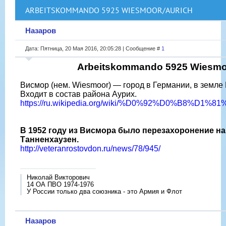
ARBEITSKOMMANDO 5925 WIESMOOR/AURICH
Назаров
Дата: Пятница, 20 Мая 2016, 20:05:28 | Сообщение #
1
Arbeitskommando 5925 Wiesmo
Висмор (нем. Wiesmoor) — город в Германии, в земле
Входит в состав района Аурих.
https://ru.wikipedia.org/wiki/%D0%92%D0%B8%D
B 1952 году из Висмора было перезахоронение на
Танненхаузен.
http://veteranrostovdon.ru/news/78/945/
Николай Викторович
14 ОА ПВО 1974-1976
У России только два союзника - это Армия и Флот
Назаров