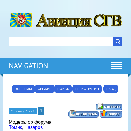
NAVIGATION
ВСЕ ТЕМЫ
СВЕЖИЕ
ПОИСК
РЕГИСТРАЦИЯ
ВХОД
1
Страница
1
из
1
Модератор форума:
Томик
,
Назаров