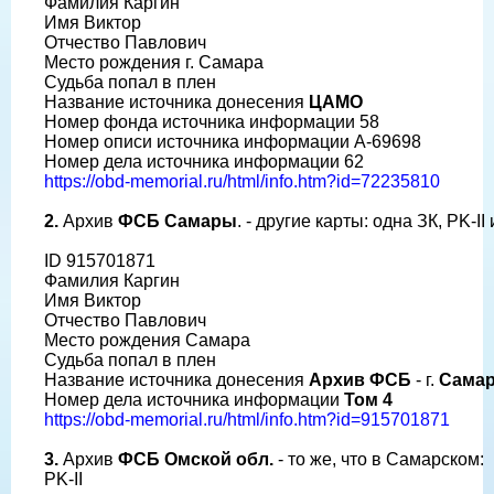
Фамилия Каргин
Имя Виктор
Отчество Павлович
Место рождения г. Самара
Судьба попал в плен
Название источника донесения
ЦАМО
Номер фонда источника информации 58
Номер описи источника информации A-69698
Номер дела источника информации 62
https://obd-memorial.ru/html/info.htm?id=72235810
2.
Архив
ФСБ Самары
. - другие карты: одна ЗК, PK-II
ID 915701871
Фамилия Каргин
Имя Виктор
Отчество Павлович
Место рождения Самара
Судьба попал в плен
Название источника донесения
Архив ФСБ
- г.
Сама
Номер дела источника информации
Том 4
https://obd-memorial.ru/html/info.htm?id=915701871
3.
Архив
ФСБ
Омской обл.
- то же, что в Самарском:
PK-II