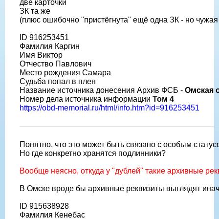
две карточки
ЗК та же
(плюс ошибочно "пристёгнута" ещё одна ЗК - но чужая 
ID 916253451
Фамилия Каргин
Имя Виктор
Отчество Павлович
Место рождения Самара
Судьба попал в плен
Название источника донесения Архив ФСБ -
Омская 
Номер дела источника информации
Том 4
https://obd-memorial.ru/html/info.htm?id=916253451
Понятно, что это может быть связано с особым стату
Но где конкретно хранятся подлинники?
Вообще неясно, откуда у "дублей" такие архивные рек
В Омске вроде бы архивные реквизиты выглядят инач
ID 915638928
Фамилия Кенебас