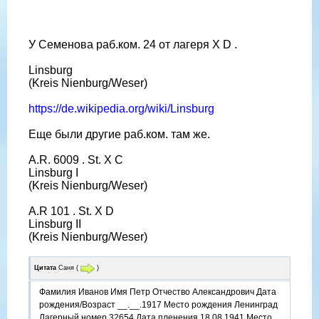
У Семенова раб.ком. 24 от лагеря X D .
Linsburg
(Kreis Nienburg/Weser)
https://de.wikipedia.org/wiki/Linsburg
Еще были другие раб.ком. там же.
A.R. 6009 . St. X C
Linsburg I
(Kreis Nienburg/Weser)
A.R 101 . St. X D
Linsburg II
(Kreis Nienburg/Weser)
Цитата
Саня
(
)
Фамилия Иванов Имя Петр Отчество Александрович Дата
рождения/Возраст __.__.1917 Место рождения Ленинград
Лагерный номер 32654 Дата пленения 18.08.1941 Место