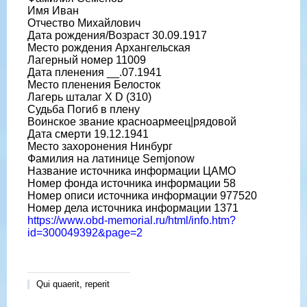
Имя Иван
Отчество Михайлович
Дата рождения/Возраст 30.09.1917
Место рождения Архангельская
Лагерный номер 11009
Дата пленения __.07.1941
Место пленения Белосток
Лагерь шталаг X D (310)
Судьба Погиб в плену
Воинское звание красноармеец|рядовой
Дата смерти 19.12.1941
Место захоронения Нинбург
Фамилия на латинице Semjonow
Название источника информации ЦАМО
Номер фонда источника информации 58
Номер описи источника информации 977520
Номер дела источника информации 1371
https://www.obd-memorial.ru/html/info.htm?
id=300049392&page=2
Qui quaerit, reperit