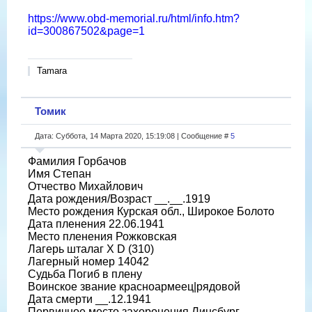
https://www.obd-memorial.ru/html/info.htm?
id=300867502&page=1
Tamara
Томик
Дата: Суббота, 14 Марта 2020, 15:19:08 | Сообщение #
5
Фамилия Горбачов
Имя Степан
Отчество Михайлович
Дата рождения/Возраст __.__.1919
Место рождения Курская обл., Широкое Болото
Дата пленения 22.06.1941
Место пленения Рожковская
Лагерь шталаг X D (310)
Лагерный номер 14042
Судьба Погиб в плену
Воинское звание красноармеец|рядовой
Дата смерти __.12.1941
Первичное место захоронения Линсбург