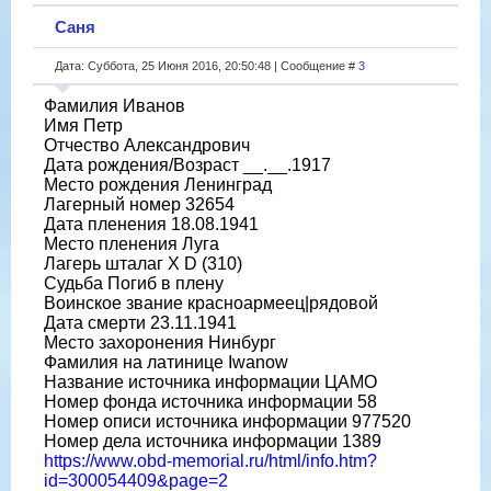
Саня
Дата: Суббота, 25 Июня 2016, 20:50:48 | Сообщение #
3
Фамилия Иванов
Имя Петр
Отчество Александрович
Дата рождения/Возраст __.__.1917
Место рождения Ленинград
Лагерный номер 32654
Дата пленения 18.08.1941
Место пленения Луга
Лагерь шталаг X D (310)
Судьба Погиб в плену
Воинское звание красноармеец|рядовой
Дата смерти 23.11.1941
Место захоронения Нинбург
Фамилия на латинице Iwanow
Название источника информации ЦАМО
Номер фонда источника информации 58
Номер описи источника информации 977520
Номер дела источника информации 1389
https://www.obd-memorial.ru/html/info.htm?
id=300054409&page=2