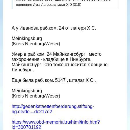
пленения Луга Лагерь шталаг X D (310)
А у Иванова раб.ком. 24 от лагеря X C.
Meinkingsburg
(Kreis Nienburg/Weser)
Умер в раб.ком. 24 Майнкингсбург , место
захоронения - кладбище в Нинбурге.
Майкингсбург - это тоже относится к общине
Линсбург .
Еще была раб. ком. 5147 , шталаг X C .
Meinkingsburg
(Kreis Nienburg/Weser)
http://gedenkstaettenfoerderung.stiftung-
ng.de/de....dc217d2
https://www.obd-memorial.ru/html/info.htm?
id=300701192