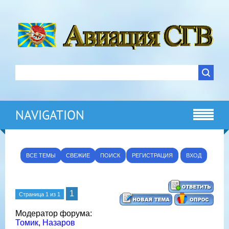
NAVIGATION
ВСЕ ТЕМЫ
СВЕЖИЕ
ПОИСК
РЕГИСТРАЦИЯ
ВХОД
1
Страница
1
из
1
Модератор форума:
Томик
,
Назаров