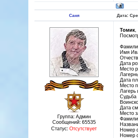
Саня
Дата: Сре
Томик
,
Посмотр
Фамили
Имя Ив
Отчест
Дата ро
Место р
Лагерн
Дата пл
Место 
Лагерь 
Судьба 
Воинско
Дата см
Место 
Группа: Админ
Фамилия
Сообщений:
65535
Назван
Статус:
Отсутствует
Номер 
Номер 