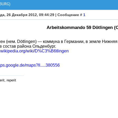
BURG)
да, 26 Декабря 2012, 09:44:29 | Сообщение #
1
Arbeitskommando 59 Dötlingen (
ен (нем. Dötlingen) — коммуна в Германии, в земле Нижняя
в состав района Ольденбург.
de.wikipedia.org/wiki/D%C3%B6tlingen
aps.google.de/maps?ll.....380556
rit, reperit