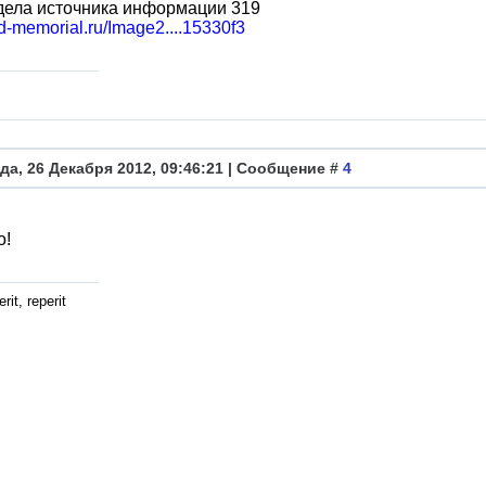
дела источника информации 319
bd-memorial.ru/Image2....15330f3
да, 26 Декабря 2012, 09:46:21 | Сообщение #
4
о!
rit, reperit