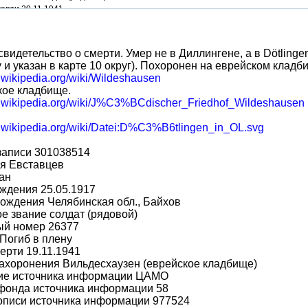
ерти 20.11.1941
видетельство о смерти. Умер не в Диллингене, а в Dötlingen
 и указан в карте 10 округ). Похоронен на еврейском клад
e.wikipedia.org/wiki/Wildeshausen
кое кладбище.
de.wikipedia.org/wiki/J%C3%BCdischer_Friedhof_Wildeshausen
de.wikipedia.org/wiki/Datei:D%C3%B6tlingen_in_OL.svg
записи 301038514
я Евставцев
ан
ждения 25.05.1917
ождения Челябинская обл., Байхов
е звание солдат (рядовой)
ый номер 26377
Погиб в плену
ерти 19.11.1941
ахоронения Вильдесхаузен (еврейское кладбище)
ие источника информации ЦАМО
фонда источника информации 58
описи источника информации 977524