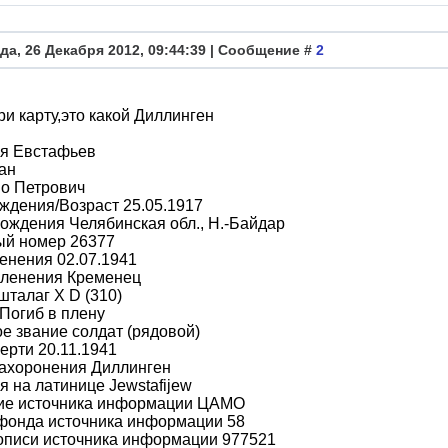
да, 26 Декабря 2012, 09:44:39 | Сообщение #
2
и карту,это какой Диллинген
я Евстафьев
ан
во Петрович
ждения/Возраст 25.05.1917
ождения Челябинская обл., Н.-Байдар
ый номер 26377
енения 02.07.1941
пленения Кременец
шталаг X D (310)
Погиб в плену
е звание солдат (рядовой)
ерти 20.11.1941
захоронения Диллинген
 на латинице Jewstafijew
ие источника информации ЦАМО
фонда источника информации 58
описи источника информации 977521