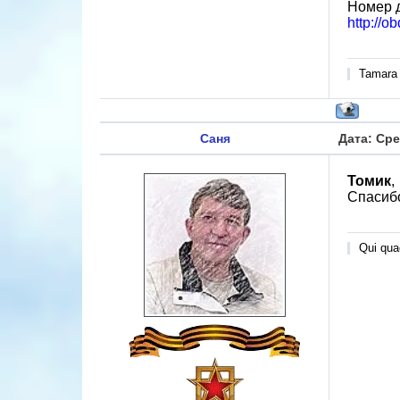
Номер 
http://o
Tamara
Саня
Дата: Сре
Томик
,
Спасиб
Qui quae