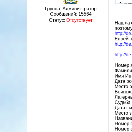
Дата см
Группа: Администратор
Сообщений:
15564
Статус:
Отсутствует
Нашла с
поэтому
http://d
Еврейс
http://
http://
Номер 
Фамили
Имя Ив
Дата ро
Место р
Воинско
Лагерн
Судьба 
Дата см
Место з
Назван
Номер 
Номер 