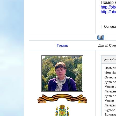
Номер 
http://o
http://o
Qui quae
Томик
Дата: Сре
Цитата
(
Са
Фамили
Имя Ив
Отчест
Дата р
Место 
Лагерн
Дата п
Место 
Лагерь 
Судьба 
Воинско