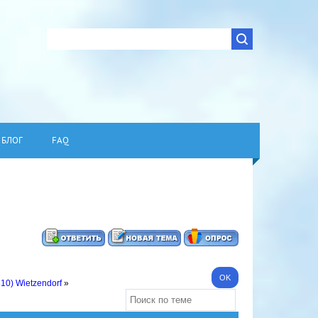
БЛОГ
FAQ
310) Wietzendorf
»