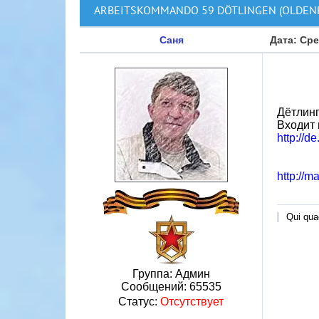
ARBEITSKOMMANDO 59 DÖTLINGEN (OLDEN
Саня
Дата: Сре
Дётлинг
Входит 
http://
http://m
Qui quae
Группа: Админ
Сообщений:
65535
Статус:
Отсутствует