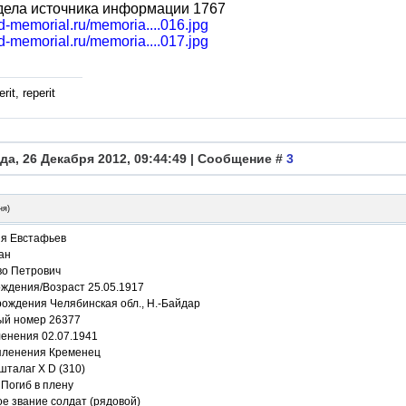
дела источника информации 1767
bd-memorial.ru/memoria....016.jpg
bd-memorial.ru/memoria....017.jpg
rit, reperit
да, 26 Декабря 2012, 09:44:49 | Сообщение #
3
ня
)
я Евстафьев
ан
во Петрович
ождения/Возраст 25.05.1917
рождения Челябинская обл., Н.-Байдар
ый номер 26377
ленения 02.07.1941
пленения Кременец
шталаг X D (310)
Погиб в плену
е звание солдат (рядовой)