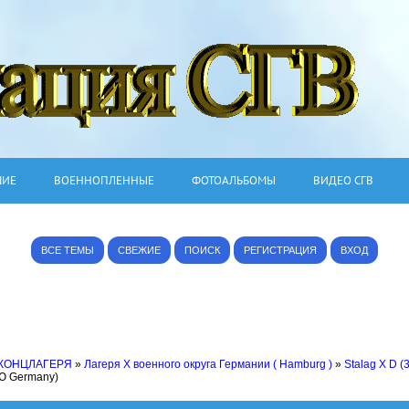
ШИЕ
ВОЕННОПЛЕННЫЕ
ФОТОАЛЬБОМЫ
ВИДЕО СГВ
ВСЕ ТЕМЫ
СВЕЖИЕ
ПОИСК
РЕГИСТРАЦИЯ
ВХОД
 КОНЦЛАГЕРЯ
»
Лагеря X военного округа Германии ( Hamburg )
»
Stalag X D (
Ю Germany)