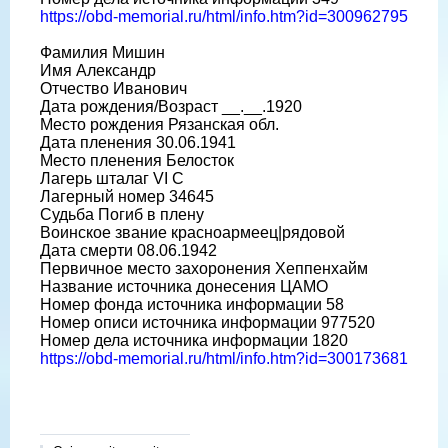
https://obd-memorial.ru/html/info.htm?id=300962795
Фамилия Мишин
Имя Александр
Отчество Иванович
Дата рождения/Возраст __.__.1920
Место рождения Рязанская обл.
Дата пленения 30.06.1941
Место пленения Белосток
Лагерь шталаг VI C
Лагерный номер 34645
Судьба Погиб в плену
Воинское звание красноармеец|рядовой
Дата смерти 08.06.1942
Первичное место захоронения Хеппенхайм
Название источника донесения ЦАМО
Номер фонда источника информации 58
Номер описи источника информации 977520
Номер дела источника информации 1820
https://obd-memorial.ru/html/info.htm?id=300173681