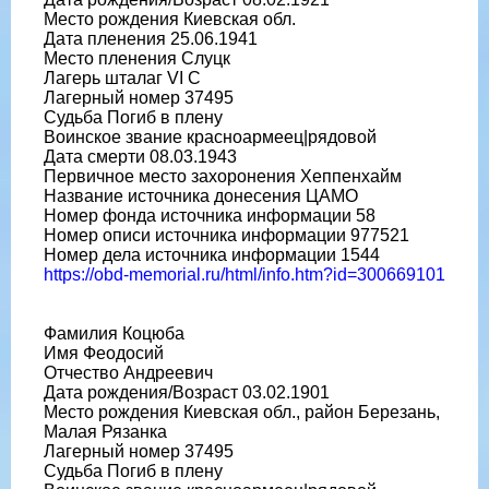
Место рождения Киевская обл.
Дата пленения 25.06.1941
Место пленения Слуцк
Лагерь шталаг VI C
Лагерный номер 37495
Судьба Погиб в плену
Воинское звание красноармеец|рядовой
Дата смерти 08.03.1943
Первичное место захоронения Хеппенхайм
Название источника донесения ЦАМО
Номер фонда источника информации 58
Номер описи источника информации 977521
Номер дела источника информации 1544
https://obd-memorial.ru/html/info.htm?id=300669101
Фамилия Коцюба
Имя Феодосий
Отчество Андреевич
Дата рождения/Возраст 03.02.1901
Место рождения Киевская обл., район Березань,
Малая Рязанка
Лагерный номер 37495
Судьба Погиб в плену