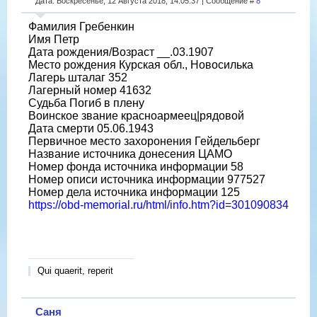
Дата: Воскресенье, 12 Августа 2018, 14:05:37 | Сообщение #
8
Фамилия Гребенкин
Имя Петр
Дата рождения/Возраст __.03.1907
Место рождения Курская обл., Новосилька
Лагерь шталаг 352
Лагерный номер 41632
Судьба Погиб в плену
Воинское звание красноармеец|рядовой
Дата смерти 05.06.1943
Первичное место захоронения Гейдельберг
Название источника донесения ЦАМО
Номер фонда источника информации 58
Номер описи источника информации 977527
Номер дела источника информации 125
https://obd-memorial.ru/html/info.htm?id=301090834
Qui quaerit, reperit
Саня