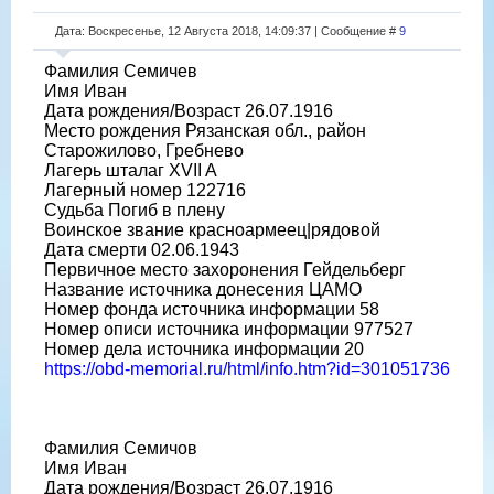
Дата: Воскресенье, 12 Августа 2018, 14:09:37 | Сообщение #
9
Фамилия Семичев
Имя Иван
Дата рождения/Возраст 26.07.1916
Место рождения Рязанская обл., район
Старожилово, Гребнево
Лагерь шталаг XVII A
Лагерный номер 122716
Судьба Погиб в плену
Воинское звание красноармеец|рядовой
Дата смерти 02.06.1943
Первичное место захоронения Гейдельберг
Название источника донесения ЦАМО
Номер фонда источника информации 58
Номер описи источника информации 977527
Номер дела источника информации 20
https://obd-memorial.ru/html/info.htm?id=301051736
Фамилия Семичов
Имя Иван
Дата рождения/Возраст 26.07.1916