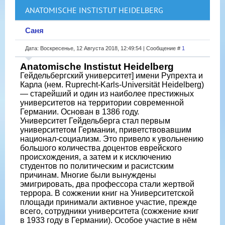
ANATOMISCHE INSTISTUT HEIDELBERG
Саня
Дата: Воскресенье, 12 Августа 2018, 12:49:54 | Сообщение #
1
Anatomische Instistut Heidelberg
Гейдельбергский университет] имени Рупрехта и
Карла (нем. Ruprecht-Karls-Universität Heidelberg)
— старейший и один из наиболее престижных
университетов на территории современной
Германии. Основан в 1386 году.
Университет Гейдельберга стал первым
университетом Германии, приветствовавшим
национал-социализм. Это привело к увольнению
большого количества доцентов еврейского
происхождения, а затем и к исключению
студентов по политическим и расистским
причинам. Многие были вынуждены
эмигрировать, два профессора стали жертвой
террора. В сожжении книг на Университетской
площади принимали активное участие, прежде
всего, сотрудники университета (сожжение книг
в 1933 году в Германии). Особое участие в нём