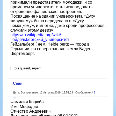
принимали представители молодежи, и со
временем университет стал исповедовать
откровенно фашистские настроения.
Посвящение на здании университета «Духу
живущему» было переделано в «Духу
немецкому», и многие, даже среди профессоров,
служили этому девизу.
https://ru.wikipedia.org/wiki/
Гейдельбергский_университет
Гейдельберг ( нем. Heidelberg) — город в
Германии, на северо-западе земли Баден-
Вюртемберг.
Qui quaerit, reperit
Саня
Дата: Воскресенье, 12 Августа 2018, 12:51:29 | Сообщение #
2
Фамилия Коцюба
Имя Мефодий
Отчество Андреевич
Дата рождения/Возраст 08.02.1921