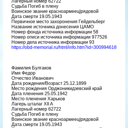
Лагерный номер 62722
Судьба Погиб в плену
Воинское звание красноармеец|рядовой
Дата смерти 19.05.1943
Первичное место захоронения Гейдельберг
Название источника донесения ЦАМО
Номер фонда источника информации 58
Номер описи источника информации 977526
Номер дела источника информации 93
https://obd-memorial.ru/html/info.htm?id=300994618
Фамилия Булгаков
Имя Федор
Отчество Иванович
Дата рождения/Возраст 25.12.1899
Место рождения Орджоникидзевский край
Дата пленения 25.05.1942
Место пленения Харьков
Лагерь шталаг XII A
Лагерный номер 62722
Судьба Погиб в плену
Воинское звание красноармеец|рядовой
Дата смерти 19.05.1943