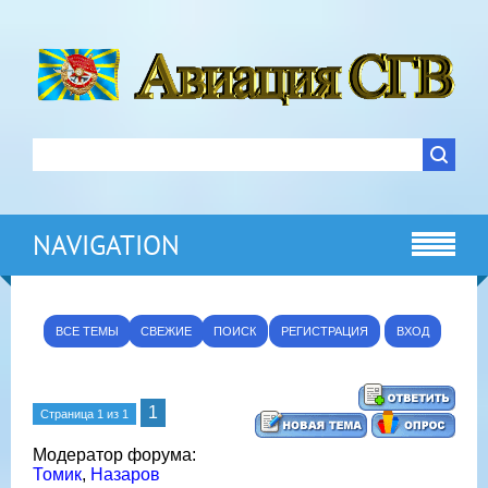
NAVIGATION
ВСЕ ТЕМЫ
СВЕЖИЕ
ПОИСК
РЕГИСТРАЦИЯ
ВХОД
1
Страница
1
из
1
Модератор форума:
Томик
,
Назаров