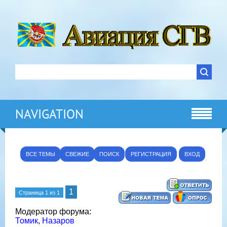
NAVIGATION
ВСЕ ТЕМЫ
СВЕЖИЕ
ПОИСК
РЕГИСТРАЦИЯ
ВХОД
1
Страница
1
из
1
Модератор форума:
Томик
,
Назаров