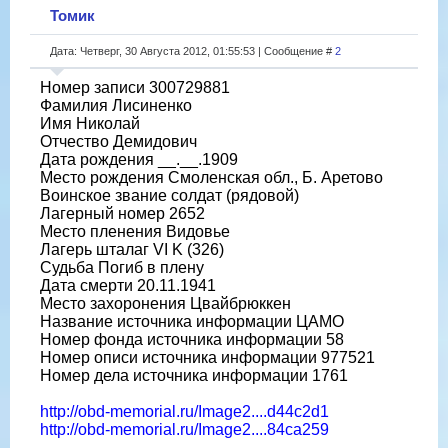
Томик
Дата: Четверг, 30 Августа 2012, 01:55:53 | Сообщение #
2
Номер записи 300729881
Фамилия Лисиненко
Имя Николай
Отчество Демидович
Дата рождения __.__.1909
Место рождения Смоленская обл., Б. Аретово
Воинское звание солдат (рядовой)
Лагерный номер 2652
Место пленения Видовье
Лагерь шталаг VI K (326)
Судьба Погиб в плену
Дата смерти 20.11.1941
Место захоронения Цвайбрюккен
Название источника информации ЦАМО
Номер фонда источника информации 58
Номер описи источника информации 977521
Номер дела источника информации 1761
http://obd-memorial.ru/Image2....d44c2d1
http://obd-memorial.ru/Image2....84ca259