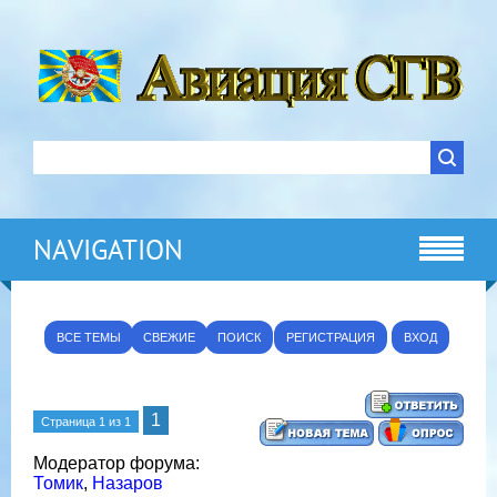
NAVIGATION
ВСЕ ТЕМЫ
СВЕЖИЕ
ПОИСК
РЕГИСТРАЦИЯ
ВХОД
1
Страница
1
из
1
Модератор форума:
Томик
,
Назаров