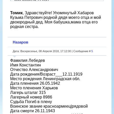
Дата смерти 05.12.1942
Место захоронения Иоханнис-Баннберг
Фамилия на латинице Chabarow
Томик
, Здравствуйте! Упомянутый Хабаров
Название источника информации ЦАМО
Кузьма Петрович родной дядя моего отца и мой
Номер фонда источника информации 58
двоюродный дед. Моя бабушка,мама отца его
Номер описи источника информации 977520
родная сестра.
Номер дела источника информации 1672
http://obd-memorial.ru/html/info.htm?id=300132503
Назаров
Дата: Воскресенье, 08 Апреля 2018, 17:12:00 | Сообщение #
5
Фамилия Лебедев
Имя Константин
Отчество Александрович
Дата рождения/Возраст___12.11.1919
Место рождения Ленинградская обл.
Дата пленения 26.05.1942
Место пленения Харьков
Лагерь шталаг 315
Лагерный номер 8986
Судьба Погиб в плену
Воинское звание красноармеец|рядовой
Дата смерти 26.11.1943