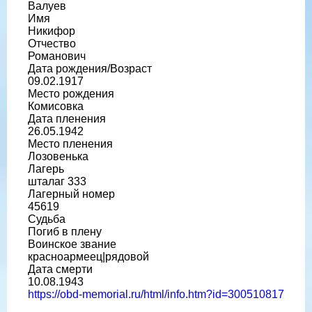
Валуев
Имя
Никифор
Отчество
Романович
Дата рождения/Возраст
09.02.1917
Место рождения
Комисовка
Дата пленения
26.05.1942
Место пленения
Лозовенька
Лагерь
шталаг 333
Лагерный номер
45619
Судьба
Погиб в плену
Воинское звание
красноармеец|рядовой
Дата смерти
10.08.1943
https://obd-memorial.ru/html/info.htm?id=300510817