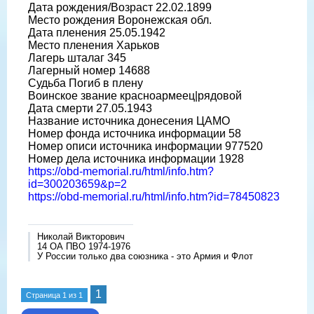
Дата рождения/Возраст 22.02.1899
Место рождения Воронежская обл.
Дата пленения 25.05.1942
Место пленения Харьков
Лагерь шталаг 345
Лагерный номер 14688
Судьба Погиб в плену
Воинское звание красноармеец|рядовой
Дата смерти 27.05.1943
Название источника донесения ЦАМО
Номер фонда источника информации 58
Номер описи источника информации 977520
Номер дела источника информации 1928
https://obd-memorial.ru/html/info.htm?
id=300203659&p=2
https://obd-memorial.ru/html/info.htm?id=78450823
Николай Викторович
14 ОА ПВО 1974-1976
У России только два союзника - это Армия и Флот
1
Страница
1
из
1