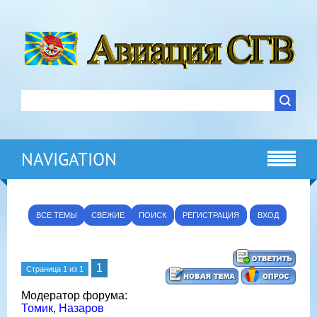
NAVIGATION
ВСЕ ТЕМЫ
СВЕЖИЕ
ПОИСК
РЕГИСТРАЦИЯ
ВХОД
1
Страница
1
из
1
Модератор форума:
Томик
,
Назаров