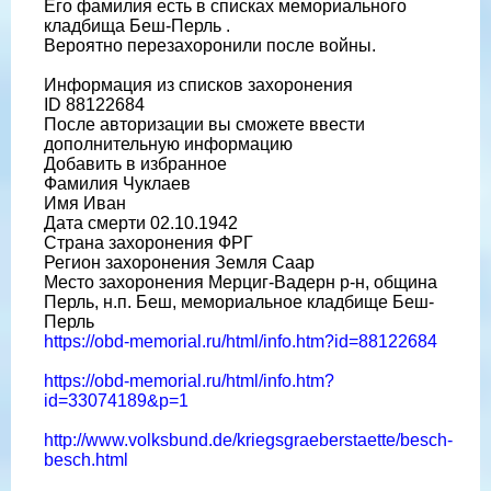
Его фамилия есть в списках мемориального
кладбища Беш-Перль .
Вероятно перезахоронили после войны.
Информация из списков захоронения
ID 88122684
После авторизации вы сможете ввести
дополнительную информацию
Добавить в избранное
Фамилия Чуклаев
Имя Иван
Дата смерти 02.10.1942
Страна захоронения ФРГ
Регион захоронения Земля Саар
Место захоронения Мерциг-Вадерн р-н, община
Перль, н.п. Беш, мемориальное кладбище Беш-
Перль
https://obd-memorial.ru/html/info.htm?id=88122684
https://obd-memorial.ru/html/info.htm?
id=33074189&p=1
http://www.volksbund.de/kriegsgraeberstaette/besch-
besch.html