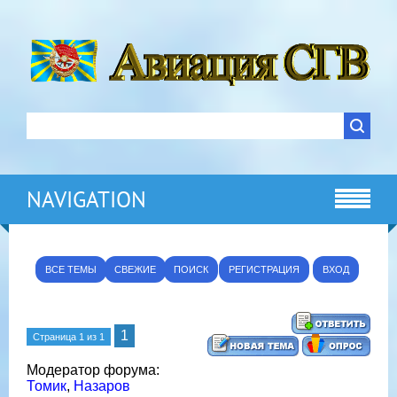
NAVIGATION
ВСЕ ТЕМЫ
СВЕЖИЕ
ПОИСК
РЕГИСТРАЦИЯ
ВХОД
1
Страница
1
из
1
Модератор форума:
Томик
,
Назаров