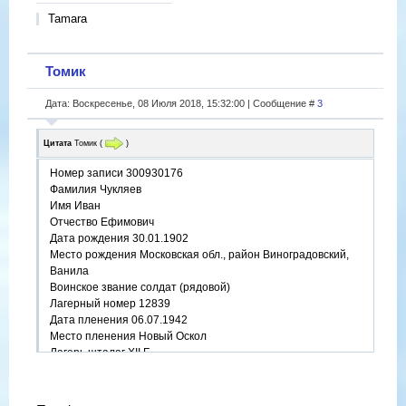
Tamara
Томик
Дата: Воскресенье, 08 Июля 2018, 15:32:00 | Сообщение #
3
Цитата
Томик
(
)
Номер записи 300930176
Фамилия Чукляев
Имя Иван
Отчество Ефимович
Дата рождения 30.01.1902
Место рождения Московская обл., район Виноградовский,
Ванила
Воинское звание солдат (рядовой)
Лагерный номер 12839
Дата пленения 06.07.1942
Место пленения Новый Оскол
Лагерь шталаг XII F
Судьба Погиб в плену
Дата смерти 03.10.1942
Место захоронения Мерциг