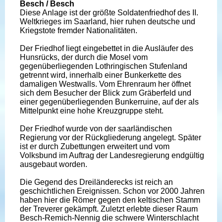
Besch / Besch
Diese Anlage ist der größte Soldatenfriedhof des II.
Weltkrieges im Saarland, hier ruhen deutsche und
Kriegstote fremder Nationalitäten.
Der Friedhof liegt eingebettet in die Ausläufer des
Hunsrücks, der durch die Mosel vom
gegenüberliegenden Lothringischen Stufenland
getrennt wird, innerhalb einer Bunkerkette des
damaligen Westwalls. Vom Ehrenraum her öffnet
sich dem Besucher der Blick zum Gräberfeld und
einer gegenüberliegenden Bunkerruine, auf der als
Mittelpunkt eine hohe Kreuzgruppe steht.
Der Friedhof wurde von der saarländischen
Regierung vor der Rückgliederung angelegt. Später
ist er durch Zubettungen erweitert und vom
Volksbund im Auftrag der Landesregierung endgültig
ausgebaut worden.
Die Gegend des Dreiländerecks ist reich an
geschichtlichen Ereignissen. Schon vor 2000 Jahren
haben hier die Römer gegen den keltischen Stamm
der Treverer gekämpft. Zuletzt erlebte dieser Raum
Besch-Remich-Nennig die schwere Winterschlacht