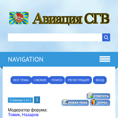
NAVIGATION
ВСЕ ТЕМЫ
СВЕЖИЕ
ПОИСК
РЕГИСТРАЦИЯ
ВХОД
1
Страница
1
из
1
Модератор форума:
Томик
,
Назаров