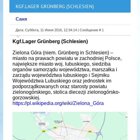
KGF.LAGER GRÜNBERG (SCHLESIEN)
Саня
Дата: Суббота, 11 Июня 2016, 12:34:14 | Сообщение #
1
Kgf.Lager Grünberg (Schlesien)
Zielona Góra (niem. Grünberg in Schlesien) –
miasto na prawach powiatu w zachodniej Polsce,
największe miasto woj. lubuskiego, siedziba
organów samorządu województwa, marszałka i
zarządu województwa lubuskiego i Sejmiku
Województwa Lubuskiego oraz jednostek im
podporządkowanych oraz starosty powiatu
zielonogórskiego, stolica diecezji zielonogórsko-
gorzowskiej.
https://pl.wikipedia.org/wiki/Zielona_Góra