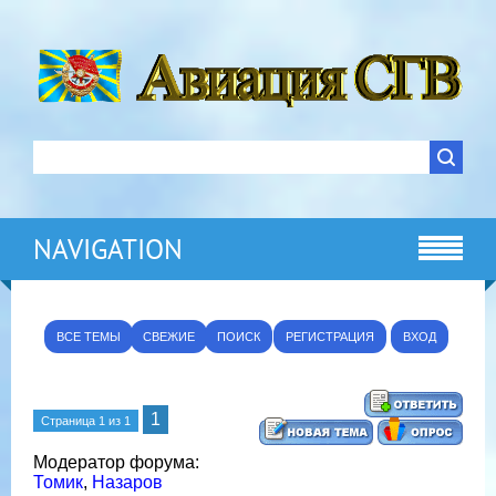
NAVIGATION
ВСЕ ТЕМЫ
СВЕЖИЕ
ПОИСК
РЕГИСТРАЦИЯ
ВХОД
1
Страница
1
из
1
Модератор форума:
Томик
,
Назаров