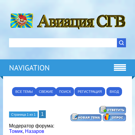
NAVIGATION
ВСЕ ТЕМЫ
СВЕЖИЕ
ПОИСК
РЕГИСТРАЦИЯ
ВХОД
1
Страница
1
из
1
Модератор форума:
Томик
,
Назаров