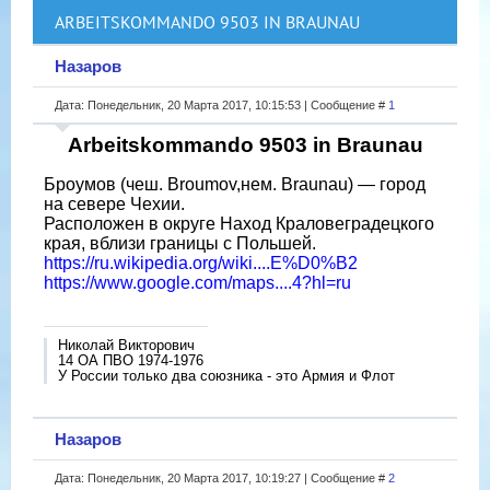
ARBEITSKOMMANDO 9503 IN BRAUNAU
Назаров
Дата: Понедельник, 20 Марта 2017, 10:15:53 | Сообщение #
1
Arbeitskommando 9503 in Braunau
Броумов (чеш. Broumov,нем. Braunau) — город
на севере Чехии.
Расположен в округе Наход Краловеградецкого
края, вблизи границы с Польшей.
https://ru.wikipedia.org/wiki....E%D0%B2
https://www.google.com/maps....4?hl=ru
Николай Викторович
14 ОА ПВО 1974-1976
У России только два союзника - это Армия и Флот
Назаров
Дата: Понедельник, 20 Марта 2017, 10:19:27 | Сообщение #
2