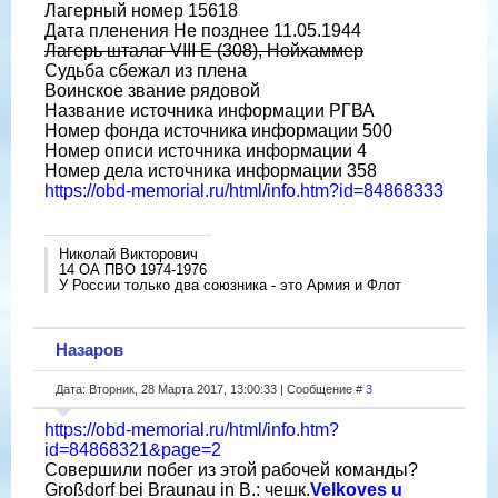
Лагерный номер 15618
Дата пленения Не позднее 11.05.1944
Лагерь шталаг VIII E (308), Нойхаммер
Судьба сбежал из плена
Воинское звание рядовой
Название источника информации РГВА
Номер фонда источника информации 500
Номер описи источника информации 4
Номер дела источника информации 358
https://obd-memorial.ru/html/info.htm?id=84868333
Николай Викторович
14 ОА ПВО 1974-1976
У России только два союзника - это Армия и Флот
Назаров
Дата: Вторник, 28 Марта 2017, 13:00:33 | Сообщение #
3
https://obd-memorial.ru/html/info.htm?
id=84868321&page=2
Совершили побег из этой рабочей команды?
Großdorf bei Braunau in B.: чешк.
Velkoves u