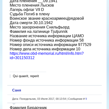
Дата пленения __.09.1941
Место пленения Лысков
Лагерь офлаг VII D
Судьба Погиб в плену
Воинское звание красноармеец|рядовой
Дата смерти 30.10.1942
Место захоронения Снильфьорд
Фамилия на латинице Tjutjunnik
Название источника информации ЦАМО
Номер фонда источника информации 58
Номер описи источника информации 977529
Номер дела источника информации 10
https://www.obd-memorial.ru/html/info.htm?
id=301150312
Qui quaerit, reperit
Саня
Дата: Понедельник, 03 Июля 2017, 00:13:54 | Сообщение #
9
Фамилия Бердочник