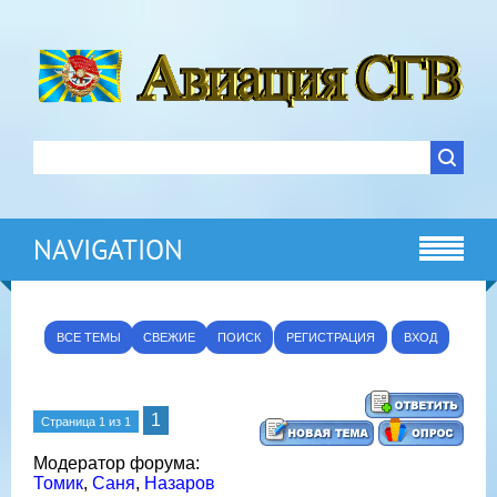
NAVIGATION
ВСЕ ТЕМЫ
СВЕЖИЕ
ПОИСК
РЕГИСТРАЦИЯ
ВХОД
1
Страница
1
из
1
Модератор форума:
Томик
,
Саня
,
Назаров