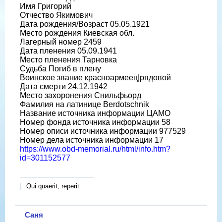
Имя Григорий
Отчество Якимович
Дата рождения/Возраст 05.05.1921
Место рождения Киевская обл.
Лагерный номер 2459
Дата пленения 05.09.1941
Место пленения Тарновка
Судьба Погиб в плену
Воинское звание красноармеец|рядовой
Дата смерти 24.12.1942
Место захоронения Снильфьорд
Фамилия на латинице Berdotschnik
Название источника информации ЦАМО
Номер фонда источника информации 58
Номер описи источника информации 977529
Номер дела источника информации 17
https://www.obd-memorial.ru/html/info.htm?
id=301152577
Qui quaerit, reperit
Саня