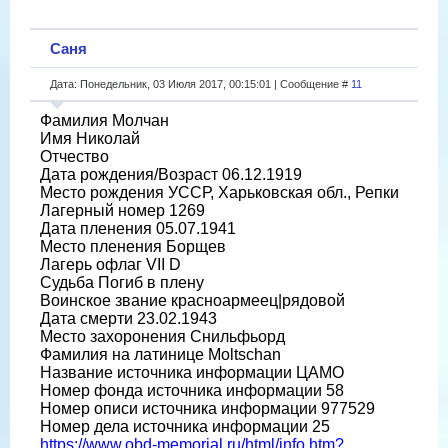
Саня
Дата: Понедельник, 03 Июля 2017, 00:15:01 | Сообщение #
11
Фамилия Молчан
Имя Николай
Отчество
Дата рождения/Возраст 06.12.1919
Место рождения УССР, Харьковская обл., Репки
Лагерный номер 1269
Дата пленения 05.07.1941
Место пленения Борщев
Лагерь офлаг VII D
Судьба Погиб в плену
Воинское звание красноармеец|рядовой
Дата смерти 23.02.1943
Место захоронения Снильфьорд
Фамилия на латинице Moltschan
Название источника информации ЦАМО
Номер фонда источника информации 58
Номер описи источника информации 977529
Номер дела источника информации 25
https://www.obd-memorial.ru/html/info.htm?