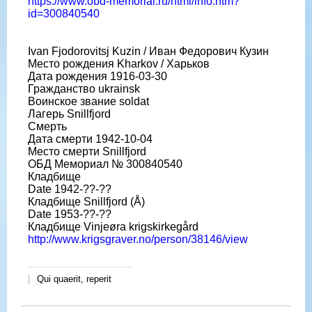
https://www.obd-memorial.ru/html/info.htm?
id=300840540
Ivan Fjodorovitsj Kuzin / Иван Федорович Кузин
Место рождения Kharkov / Харьков
Дата рождения 1916-03-30
Гражданство ukrainsk
Воинское звание soldat
Лагерь Snillfjord
Смерть
Дата смерти 1942-10-04
Место смерти Snillfjord
ОБД Мемориал № 300840540
Кладбище
Date 1942-??-??
Кладбище Snillfjord (Å)
Date 1953-??-??
Кладбище Vinjeøra krigskirkegård
http://www.krigsgraver.no/person/38146/view
Qui quaerit, reperit