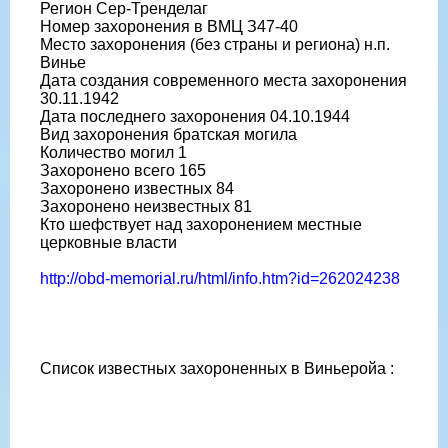
Регион Сер-Тренделаг
Номер захоронения в ВМЦ З47-40
Место захоронения (без страны и региона) н.п.
Винье
Дата создания современного места захоронения
30.11.1942
Дата последнего захоронения 04.10.1944
Вид захоронения братская могила
Количество могил 1
Захоронено всего 165
Захоронено известных 84
Захоронено неизвестных 81
Кто шефствует над захоронением местные
церковные власти
http://obd-memorial.ru/html/info.htm?id=262024238
Список известных захороненных в Виньеройа :