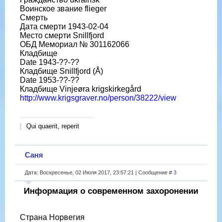
Воинское звание flieger
Смерть
Дата смерти 1943-02-04
Место смерти Snillfjord
ОБД Мемориал № 301162066
Кладбище
Date 1943-??-??
Кладбище Snillfjord (Å)
Date 1953-??-??
Кладбище Vinjeøra krigskirkegård
http://www.krigsgraver.no/person/38222/view
Qui quaerit, reperit
Саня
Дата: Воскресенье, 02 Июля 2017, 23:57:21 | Сообщение #
3
Информация о современном захоронении
Страна Норвегия