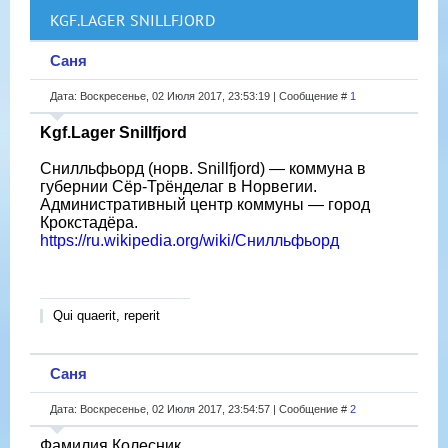
KGF.LAGER SNILLFJORD
Саня
Дата: Воскресенье, 02 Июля 2017, 23:53:19 | Сообщение #
1
Kgf.Lager Snillfjord
Снилльфьорд (норв. Snillfjord) — коммуна в
губернии Сёр-Трёнделаг в Норвегии.
Административный центр коммуны — город
Крокстадёра.
https://ru.wikipedia.org/wiki/Снилльфьорд
Qui quaerit, reperit
Саня
Дата: Воскресенье, 02 Июля 2017, 23:54:57 | Сообщение #
2
Фамилия Колесник