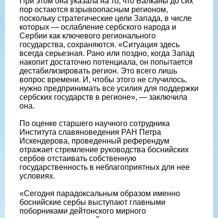
При этом она указала на то, что Балканы до сих
пор остаются взрывоопасным регионом,
поскольку стратегические цели Запада, в числе
которых — ослабление сербского народа и
Сербии как ключевого регионального
государства, сохраняются. «Ситуация здесь
всегда серьезная. Рано или поздно, когда Запад
накопит достаточно потенциала, он попытается
дестабилизировать регион. Это всего лишь
вопрос времени. И, чтобы этого не случилось,
нужно предпринимать все усилия для поддержки
сербских государств в регионе», — заключила
она.
По оценке старшего научного сотрудника
Института славяноведения РАН Петра
Искендерова, проведенный референдум
отражает стремление руководства боснийских
сербов отстаивать собственную
государственность в неблагоприятных для нее
условиях.
«Сегодня парадоксальным образом именно
боснийские сербы выступают главными
поборниками дейтонского мирного