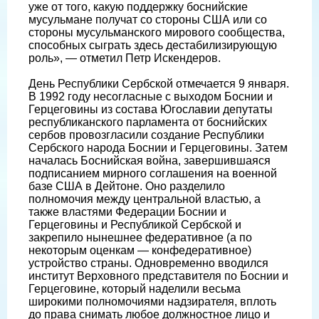
уже от того, какую поддержку боснийские
мусульмане получат со стороны США или со
стороны мусульманского мирового сообщества,
способных сыграть здесь дестабилизирующую
роль», — отметил Петр Искендеров.
День Республики Сербской отмечается 9 января.
В 1992 году несогласные с выходом Боснии и
Герцеговины из состава Югославии депутаты
республиканского парламента от боснийских
сербов провозгласили создание Республики
Сербского народа Боснии и Герцеговины. Затем
началась Боснийская война, завершившаяся
подписанием мирного соглашения на военной
базе США в Дейтоне. Оно разделило
полномочия между центральной властью, а
также властями Федерации Боснии и
Герцеговины и Республикой Сербской и
закрепило нынешнее федеративное (а по
некоторым оценкам — конфедеративное)
устройство страны. Одновременно вводился
институт Верховного представителя по Боснии и
Герцеговине, который наделили весьма
широкими полномочиями надзирателя, вплоть
до права снимать любое должностное лицо и