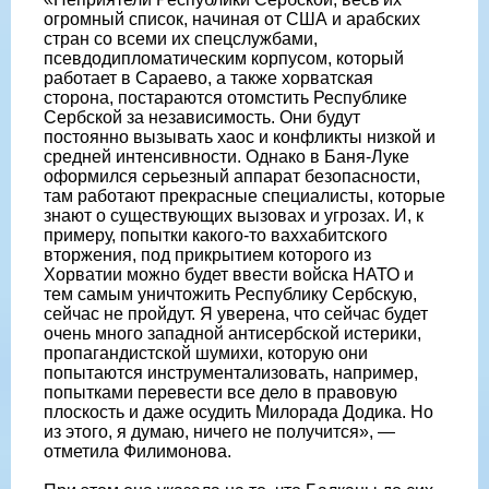
огромный список, начиная от США и арабских
стран со всеми их спецслужбами,
псевдодипломатическим корпусом, который
работает в Сараево, а также хорватская
сторона, постараются отомстить Республике
Сербской за независимость. Они будут
постоянно вызывать хаос и конфликты низкой и
средней интенсивности. Однако в Баня-Луке
оформился серьезный аппарат безопасности,
там работают прекрасные специалисты, которые
знают о существующих вызовах и угрозах. И, к
примеру, попытки какого-то ваххабитского
вторжения, под прикрытием которого из
Хорватии можно будет ввести войска НАТО и
тем самым уничтожить Республику Сербскую,
сейчас не пройдут. Я уверена, что сейчас будет
очень много западной антисербской истерики,
пропагандистской шумихи, которую они
попытаются инструментализовать, например,
попытками перевести все дело в правовую
плоскость и даже осудить Милорада Додика. Но
из этого, я думаю, ничего не получится», —
отметила Филимонова.