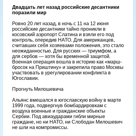
Двадцать лет назад российские десантники
поразили мир
Ровно 20 лет назад, в ночь с 11 на 12 июня
российские десантники тайно проникли в
косовский аэропорт Слатина и взяли его под
контроль, опередив НАТО. Для американцев,
считавших себя хозяевами положения, это стало
неожиданностью. Для русских — триумфом, а
для сербов — хотя бы временной защитой.
Военная операция вошла в историю как «марш-
бросок на Приштину» и закрепила право Москвы
участвовать в урегулировании конфликта в
Югославии.
Прогнуть Милошевича
Альянс вмешался в югославскую войну в марте
1999 года, подвергнув бомбардировкам с
воздуха военные и гражданские объекты
Сербии. Под авиаударами гибли мирные
граждане, но ни НАТО, ни Слободан Милошевич
не шли на компромиссы.