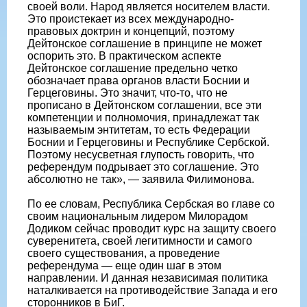
своей воли. Народ является носителем власти.
Это проистекает из всех международно-
правовых доктрин и концепций, поэтому
Дейтонское соглашение в принципе не может
оспорить это. В практическом аспекте
Дейтонское соглашение предельно четко
обозначает права органов власти Боснии и
Герцеговины. Это значит, что-то, что не
прописано в Дейтонском соглашении, все эти
компетенции и полномочия, принадлежат так
называемым энтитетам, то есть Федерации
Боснии и Герцеговины и Республике Сербской.
Поэтому несусветная глупость говорить, что
референдум подрывает это соглашение. Это
абсолютно не так», — заявила Филимонова.
По ее словам, Республика Сербская во главе со
своим национальным лидером Милорадом
Додиком сейчас проводит курс на защиту своего
суверенитета, своей легитимности и самого
своего существования, а проведение
референдума — еще один шаг в этом
направлении. И данная независимая политика
наталкивается на противодействие Запада и его
сторонников в БиГ.