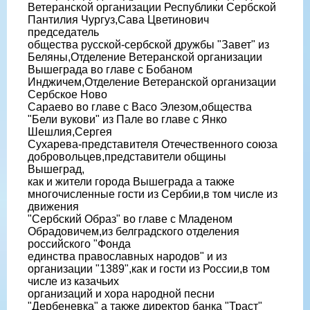
Ветеранской организации Республики Сербской
Пантилия Чургуз,Сава Цветинович
председатель
общества русской-сербской дружбы "Завет" из
Беляны,Отделение Ветеранской организации
Вышеграда во главе с Бобаном
Инджичем,Отделение Ветеранской организации
Сербское Ново
Сараево во главе с Васо Элезом,общества
"Бели вукови" из Пале во главе с Янко
Шешлия,Сергея
Сухарева-представителя Отечественного союза
добровольцев,представители общины
Вышеград,
как и жители города Вышеграда а также
многочисленные гости из Сербии,в том числе из
движения
"Сербский Образ" во главе с Младеном
Обрадовичем,из белградского отделения
российского "Фонда
единства православных народов" и из
организации "1389",как и гости из России,в том
числе из казачьих
организаций и хора народной песни
"Дербеневка" а также директор банка "Траст"