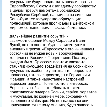
мусульмане будут продолжать апеллировать к
Европейскому Союзу и к западному сообществу
в целом, требуя демонтажа боснийской
Республики Сербской, настаивая на лишении
Баня-Луки тех государство-образующих
полномочий, которые прописаны в Дейтонском
мирном соглашении», — сказал балканист.
Дальнейшее развитие событий и
взаимоотношений Между Сараево и Баня-
Лукой, по его оценке, будет зависеть уже от
внешних игроков. «Евросоюзу в его нынешнем
состоянии не нужен новый вооруженный
конфликт в Боснии и Герцеговине. Поэтому я
ожидал бы от Брюсселя все-таки какого-то
стабилизирующего воздействия на боснийских
мусульман, особенно учитывая те непростые
процессы, которые происходят в Германии и
Франции, а также нарастание настроений
евроскептицизма. Понятно, что в интересах
Евросоюза сейчас потребовать от всех
политических лидеров Боснии, сербов, хорватов
и мусульман, по крайней мере, сохранения
нынешнего status quo. Но вот насколько они
прислушаются к этому мнению, будет зависеть