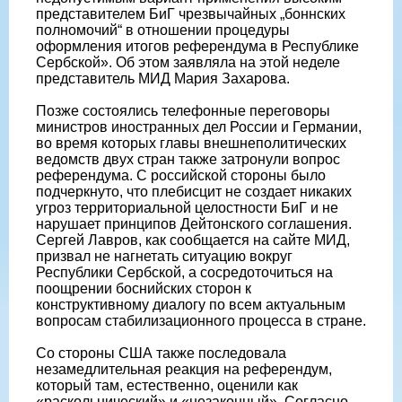
представителем БиГ чрезвычайных „боннских
полномочий“ в отношении процедуры
оформления итогов референдума в Республике
Сербской». Об этом заявляла на этой неделе
представитель МИД Мария Захарова.
Позже состоялись телефонные переговоры
министров иностранных дел России и Германии,
во время которых главы внешнеполитических
ведомств двух стран также затронули вопрос
референдума. С российской стороны было
подчеркнуто, что плебисцит не создает никаких
угроз территориальной целостности БиГ и не
нарушает принципов Дейтонского соглашения.
Сергей Лавров, как сообщается на сайте МИД,
призвал не нагнетать ситуацию вокруг
Республики Сербской, а сосредоточиться на
поощрении боснийских сторон к
конструктивному диалогу по всем актуальным
вопросам стабилизационного процесса в стране.
Со стороны США также последовала
незамедлительная реакция на референдум,
который там, естественно, оценили как
«раскольнический» и «незаконный». Согласно