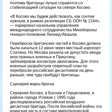
поэтому британцы лучше справятся со
стабилизацией ситуации на севере Косово.
«В Косово мы будем действовать, как сочтем
нужным, в рамках резолюции СБ ООН № 1244»,
— парировал начальник управления
международного сотрудничества Минобороны
генерал-полковник Леонид Ивашов.
Переброска британских частей в Косово должна
была начаться 12 июня через местный аэропорт
Слатина. Но Москва решила не допустить ввода
иностранных военных в Приштину,
заблокировав косовскую авиагавань. Для этого
военные разработали секретный план по
переброске российских десантников на день
раньше, чем туда прибудут британцы.
Сценарии марш-броска
Севернее Косово, в Боснии и Герцеговине, в
районе города Углевик с 1995 года
дислоцировалась российская воздушно-
десантная бригада. После боснийской войны эта
воинская часть в составе миротворческой