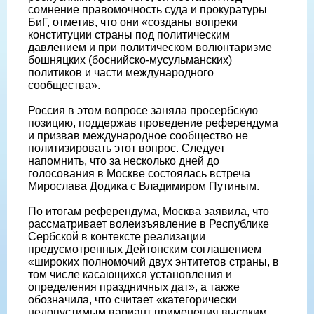
сомнение правомочность суда и прокуратуры
БиГ, отметив, что они «созданы вопреки
конституции страны под политическим
давлением и при политическом волюнтаризме
бошняцких (боснийско-мусульманских)
политиков и части международного
сообщества».
Россия в этом вопросе заняла просербскую
позицию, поддержав проведение референдума
и призвав международное сообщество не
политизировать этот вопрос. Cледует
напомнить, что за несколько дней до
голосования в Москве состоялась встреча
Мирослава Додика с Владимиром Путиным.
По итогам референдума, Москва заявила, что
рассматривает волеизъявление в Республике
Сербской в контексте реализации
предусмотренных Дейтонским соглашением
«широких полномочий двух энтитетов страны, в
том числе касающихся установления и
определения праздничных дат», а также
обозначила, что считает «категорически
недопустимым вариант применения высоким