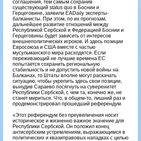
соглашения, тем самым сохранив
cуществующий status quo в Боснии и
Герцеговине, заявили EADaily эксперты-
балканисты. При этом, по их прогнозам,
дальнейшее развитие отношений между
Республикой Сербской и Федерацией Боснии и
Герцеговины будет зависеть от интересов
внешнеполитических игроков. И здесь позиции
Евросоюза и США вместе с частью
мусульманского мира расходятся. Если
переживающий не лучшие времена ЕС
попытается сохранить региональную
стабильность и не допустить новой войны на
Балканах, то Штаты вполне могут раскачать
ситуацию, чтобы укрепить здесь свои позиции,
вынудив Сараево посягнуть на суверенитет
Республики Сербской, с чем та, конечно же, не
станет мириться. Что, в общем-то, лишний раз и
продемонстрировал прошедший референдум.
«Этот референдум без преувеличения носит
историческое и жизненно важное значение для
Республики Сербской. Он положил конец
антисербским устремлениям, выражающимся в
политических и квазиправовых нападках с целью