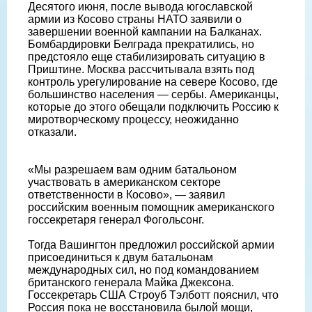
Десятого июня, после вывода югославской
армии из Косово страны НАТО заявили о
завершении военной кампании на Балканах.
Бомбардировки Белграда прекратились, но
предстояло еще стабилизировать ситуацию в
Приштине. Москва рассчитывала взять под
контроль урегулирование на севере Косово, где
большинство населения — сербы. Американцы,
которые до этого обещали подключить Россию к
миротворческому процессу, неожиданно
отказали.
«Мы разрешаем вам одним батальоном
участвовать в американском секторе
ответственности в Косово», — заявил
российским военным помощник американского
госсекретаря генерал Фогольсонг.
Тогда Вашингтон предложил российской армии
присоединиться к двум батальонам
международных сил, но под командованием
британского генерала Майка Джексона.
Госсекретарь США Строуб Тэлботт пояснил, что
Россия пока не восстановила былой мощи,