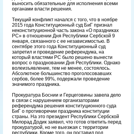
выносить обязательные для исполнения всеми
органами власти решения.
Текущий конфликт начался с того, что в ноябре
2015 года Конституционный суд БиГ признал
неконституционной часть закона «О праздниках
РС» в отношении Дня Республики Сербской 9
января, связанного с ее независимостью. В
сентябре этого года Конституционный суд
запретил и проведение референдума, на
который властями РС было решено вынести
вопрос о праздновании Дня Республики. Однако
волеизъявление, тем не менее, состоялось.
Абсолютное большинство проголосовавших
сербов, более 99%, подержали проведение
значимого праздника.
Прокуратура Боснии и Герцеговины завела дело
в связи с нарушением организаторами
референдума решения конституционного суда
БиГ о противоречии праздника конституции
cтраны. На это президент Республики Сербской
Милорад Додик заявил, что готов ответить перед
прокуратурой, но не выезжая с территории
республики. Кроме того, он поставил под