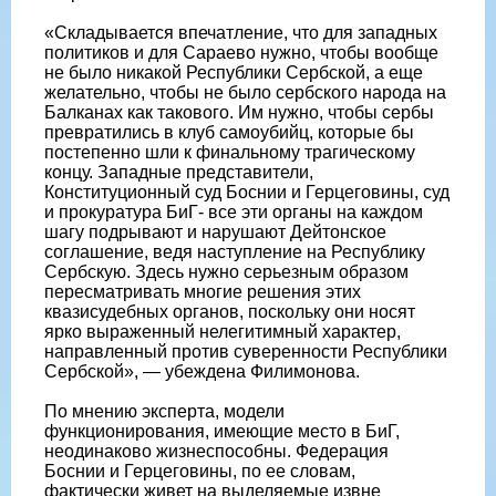
«Складывается впечатление, что для западных
политиков и для Сараево нужно, чтобы вообще
не было никакой Республики Сербской, а еще
желательно, чтобы не было сербского народа на
Балканах как такового. Им нужно, чтобы сербы
превратились в клуб самоубийц, которые бы
постепенно шли к финальному трагическому
концу. Западные представители,
Конституционный суд Боснии и Герцеговины, суд
и прокуратура БиГ- все эти органы на каждом
шагу подрывают и нарушают Дейтонское
соглашение, ведя наступление на Республику
Сербскую. Здесь нужно серьезным образом
пересматривать многие решения этих
квазисудебных органов, поскольку они носят
ярко выраженный нелегитимный характер,
направленный против суверенности Республики
Сербской», — убеждена Филимонова.
По мнению эксперта, модели
функционирования, имеющие место в БиГ,
неодинаково жизнеспособны. Федерация
Боснии и Герцеговины, по ее словам,
фактически живет на выделяемые извне