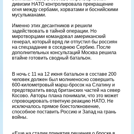
дивизии НАТО контролировала прекращение
огня между сербами, хорватами и боснийскими
мусульманами.
Именно этих десантников и решили
задействовать в тайной операции. Но
миротворцами командовал американский
генерал, который вряд ли отпустил бы россиян
на спецзадание в соседнюю Сербию. После
дополнительных консультаций Москва решила
втайне готовить сводный батальон.
В ночь с 11 на 12 июня батальон в составе 200
человек должен был молниеносно совершить
600-километровый марш-бросок на Слатину и
предотвратить ввод британских частей на север
Косово. Авторы плана понимали, что это может
спровоцировать ответную реакцию НАТО. Не
исключалось прямое боестолкновение,
способное поставить Россию и Запад на грань
войны.
«Еще на стадии принятия решения о броске в