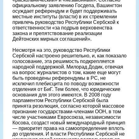
официальному заявлению Госдепа, Вашингтон
осуждает референдум и будет поддерживать
местные институты (власти) в их стремлении
привлечь руководство Республики Сербской к
ответственности «за подрыв верховенства
закона и препятствование реализации
Дейтонских мирных соглашений».
Несмотря на это, руководство Республики
Сербской настроено решительно, и, как показало
голосование, эта решимость подкрепляется
народной поддержкой. Милорад Додик, отвечая
на вопрос журналистов о том, какие еще могут
быть проведены референдумы в РС, не
исключил плебисцита по поводу возможности
отделения от БиГ. Тем более, что юридические
основания для этого имеются. В 2008 году
парламентом Республики Сербской была
принята резолюция, согласно которой массовое
признание государствами-членами ООН, в том
числе участниками Евросоюза, независимости
Косова, cоздаст новый международный принцип
— приоритет права на самоопределение вплоть
до отделения. И власти Республики Сербской не