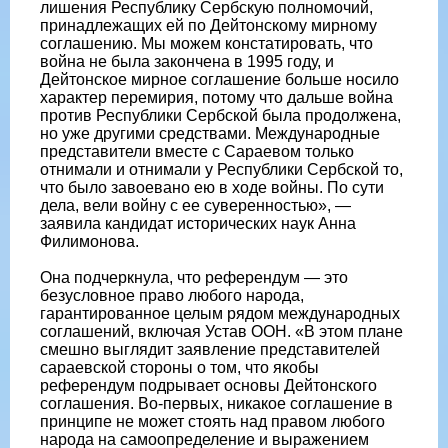
лишения Республику Сербскую полномочий,
принадлежащих ей по Дейтонскому мирному
соглашению. Мы можем констатировать, что
война не была закончена в 1995 году, и
Дейтонское мирное соглашение больше носило
характер перемирия, потому что дальше война
против Республики Сербской была продолжена,
но уже другими средствами. Международные
представители вместе с Сараевом только
отнимали и отнимали у Республики Сербской то,
что было завоевано ею в ходе войны. По сути
дела, вели войну с ее суверенностью», —
заявила кандидат исторических наук Анна
Филимонова.
Она подчеркнула, что референдум — это
безусловное право любого народа,
гарантированное целым рядом международных
соглашений, включая Устав ООН. «В этом плане
смешно выглядит заявление представителей
сараевской стороны о том, что якобы
референдум подрывает основы Дейтонского
соглашения. Во-первых, никакое соглашение в
принципе не может стоять над правом любого
народа на самоопределение и выражением