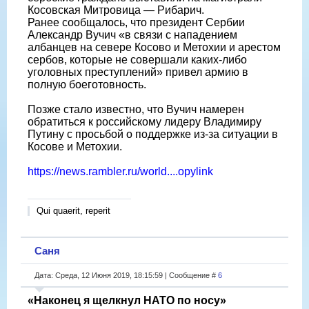
Косовская Митровица — Рибарич.
Ранее сообщалось, что президент Сербии
Александр Вучич «в связи с нападением
албанцев на севере Косово и Метохии и арестом
сербов, которые не совершали каких-либо
уголовных преступлений» привел армию в
полную боеготовность.
Позже стало известно, что Вучич намерен
обратиться к российскому лидеру Владимиру
Путину с просьбой о поддержке из-за ситуации в
Косове и Метохии.
https://news.rambler.ru/world....opylink
Qui quaerit, reperit
Саня
Дата: Среда, 12 Июня 2019, 18:15:59 | Сообщение #
6
«Наконец я щелкнул НАТО по носу»