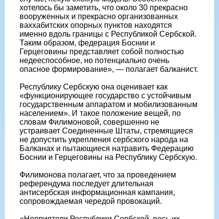
хотелось бы заметить, что около 30 прекрасно
вооруженных и прекрасно организованных
ваххабитских опорных пунктов находятся
именно вдоль границы с Республикой Сербской.
Таким образом, федерация Боснии и
Герцеговины представляет собой полностью
недееспособное, но потенциально очень
опасное формирование», — полагает балканист.
Республику Сербскую она оценивает как
«функционирующее государство с устойчивым
государственным аппаратом и мобилизованным
населением». И такое положение вещей, по
словам Филимоновой, совершенно не
устраивает Соединенные Штаты, стремящиеся
не допустить укрепления сербского народа на
Балканах и пытающиеся натравить Федерацию
Боснии и Герцеговины на Республику Сербскую.
Филимонова полагает, что за проведением
референдума последует длительная
антисербская информационная кампания,
сопровождаемая чередой провокаций.
«Неприятели Республики Сербской, весь их