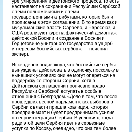
урегулирования и дейтонского процесса, то есть
настаивают на сохранении Республики Сербской
с теми полномочиями и с теми
государственными атрибутами, которые были
прописаны в этом соглашении. В то время как и
мусульманские власти Сараево, и Евросоюз, и
США реализуют курс на фактический демонтаж
дейтонской Боснии и создание в Боснии и
Герцеговине унитарного государства в ущерб
интересам боснийских сербов», — пояснил
эксперт.
Искендеров подчеркнул, что боснийские сербы
вынуждены действовать в одиночку, поскольку в
нынешних условиях они не могут опереться на
поддержку со стороны Сербии, хотя в
Дейтонском соглашении прописано право
Республики Сербской вступать в особые
отношения с Белградом. «Дело в том, что после
прошедших весной парламентских выборов в
Сербии к власти пришла коалиция, которая
предпринимает и будет предпринимать усилия
по евроинтеграции Сербии. В условиях, когда
ради этой цели Сербия идет на серьезные
уступки по Косову, очевидно, что она тем более