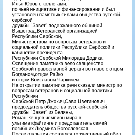
Илья Юров с коллегами,
по чьей инициативе и финансировании и был
установлен памятник силами общества русской-
сербской
дружбы "Завет" подержанного общиной
Вышеград,Ветеранской организацией
Республики Сербской,
Министерством по вопросам ветеранов и
социальной политики Республики Сербской и
кабинетом президента
Республики Сербской Милорада Додика.
Освящение памятника вело священство
Сербской православной церкви во главе с отцом
Богданом,отцом Райко
и отцом Воиславом Чаркичем.
На открытии памятника речи сказали министр по
вопросам ветеранов и социальной политики
Республики
Сербской Петр Джокич,Сава Цветинович
председатель общества русской-сербской
дружбы "Завет" из Беляны,
Роман Зенцов чемпион мира в
ультиматфайтинге и представитель семей
погибших Людмила Богословская.
После открытия состоялся торжественный обед