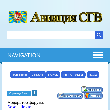
NAVIGATION
ВСЕ ТЕМЫ
СВЕЖИЕ
ПОИСК
РЕГИСТРАЦИЯ
ВХОД
1
Страница
1
из
1
Модератор форума:
Sokol
,
Шайтан