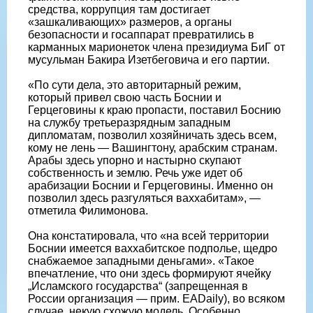
средства, коррупция там достигает
«зашкаливающих» размеров, а органы
безопасности и госаппарат превратились в
карманных марионеток члена президиума БиГ от
мусульман Бакира Изетбеговича и его партии.
«По сути дела, это авторитарный режим,
который привел свою часть Боснии и
Герцеговины к краю пропасти, поставил Боснию
на службу третьеразрядным западным
дипломатам, позволил хозяйничать здесь всем,
кому не лень — Вашингтону, арабским странам.
Арабы здесь упорно и настырно скупают
собственность и землю. Речь уже идет об
арабизации Боснии и Герцеговины. Именно он
позволил здесь разгуляться ваххабитам», —
отметила Филимонова.
Она констатировала, что «на всей территории
Боснии имеется ваххабитское подполье, щедро
снабжаемое западными деньгами». «Такое
впечатление, что они здесь формируют ячейку
„Исламского государства“ (запрещенная в
России организация — прим. EADaily), во всяком
случае, некую схожую модель. Особенно