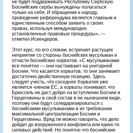
не будет поддерживать Республику Сербскую.
Боснийские сербы вынуждены полагаться
только на себя. И обращение к народу,
проведение референдума является главным и
единственным способом заявить о своих
правах, используя международно
установленные правовые процедуры», —
отметил Искендеров.
Этот курс, по его словам, встречает растущее
неприятие со стороны боснийских мусульман и
отчасти боснийских хорватов. «С мусульманами
все понятно — они настаивают на унитарной
Боснии. Что касается хорватов, то они занимают
достаточно двойственную позицию. Здесь
следует учесть, что соседняя Хорватия уже
является членом ЕС, а хорваты понимают, что
Брюссель не даст добро на вступление Боснии и
Герцеговины в свой состав в ее нынешнем виде,
поэтому они будут солидаризироваться с
боснийскими мусульманами в их требовании
максимальной централизации Боснии и
Герцеговины. Вряд ли можно говорить, что дело
дойдет до вооруженного конфликта или каких-то
силовых действий. Но понятно что боснийские