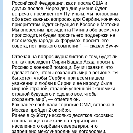
Российской Федерации, как и посла США и
других послов. Через два дня у меня будет
встреча с президентом Путиным, мы поговорим
обо всех важных вопросах для Сербии, конечно,
приоритетом будет ситуация в Косово и Метохии.
Мы оповестим президента Путина обо всем, что
происходит, и будем просить его поддержки на
всех международных форумах, просить его
совета, нет никакого сомнения", — сказал Вучич.
Отвечая на вопрос журналистов о том, будет ли
он, как президент Сирии Башар Асад, просить
Россию о военной помощи, Вучич заявил, что
сделает все, чтобы сохранить мир в регионе. "Я
бы хотел, чтобы Сербия, при всем нашем
уважении и любви к Сирии и ее народу, была
мирной страной, страной успешной экономики,
страной будущего и сделаю все, чтобы
сохранить мир", — отметил он.
Как ранее сообщали сербские СМИ, встреча в
Москве пройдет 2 октября.
Ранее в субботу несколько десятков косовких
спецназовцев въехали на территорию
населенного сербами севера края, что
запрещено международными договорами.