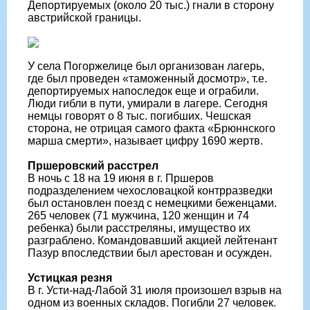
Депортируемых (около 20 тыс.) гнали в сторону
австрийской границы.
У села Погоржелице был организован лагерь,
где был проведен «таможенный досмотр», т.е.
депортируемых напоследок еще и ограбили.
Люди гибли в пути, умирали в лагере. Сегодня
немцы говорят о 8 тыс. погибших. Чешская
сторона, не отрицая самого факта «Брюннского
марша смерти», называет цифру 1690 жертв.
Пршеровский расстрел
В ночь с 18 на 19 июня в г. Пршеров
подразделением чехословацкой контрразведки
был остановлен поезд с немецкими беженцами.
265 человек (71 мужчина, 120 женщин и 74
ребенка) были расстреляны, имущество их
разграблено. Командовавший акцией лейтенант
Пазур впоследствии был арестован и осужден.
Устицкая резня
В г. Усти-над-Лабой 31 июля произошел взрыв на
одном из военных складов. Погибли 27 человек.