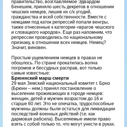
правительство, возглавляемое Эдвардом
Бенешем, приняло шесть декретов в отношении
чешских немцев, лишив их с/х угодий,
гражданства и всей собственности. Вместе с
немцами под каток репрессий попали венгры,
также отнесенные к категории «врагов чешского
и словацкого народов». Еще раз напомним, что
репрессии проводились по национальному
признаку, в отношении всех немцев. Немец?
Значит, виновен.
Простым ущемлением немцев в правах не
обошлось. По стране прокатилась волна
погромов и бессудных расправ, вот только
самые известные:
Брюннский марш смерти
29 мая Земский национальный комитет г. Брно
(Брюнн – нем.) принял постановление о
выселении проживающих в городе немцев:
женщин, детей и мужчин возрастом до 16 и
старше 60 лет. Это не опечатка, трудоспособные
мужчины должны были остаться для ликвидации
последствий военных действий (т.е. как
дармовая рабсила). Выселяемые имели право
взять с собой только то, что могут унести в руках.