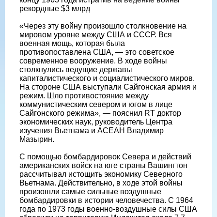
рекордные $3 млрд
«Через эту войну произошло столкновение на
мировом уровне между США и СССР. Вся
военная мощь, которая была
противопоставлена США, — это советское
современное вооружение. В ходе войны
столкнулись ведущие державы
капиталистического и социалистического миров.
На стороне США выступали Сайгонская армия и
режим. Шло противостояние между
коммунистическим севером и югом в лице
Сайгонского режима», — пояснил RT доктор
экономических наук, руководитель Центра
изучения Вьетнама и АСЕАН Владимир
Мазырин.
С помощью бомбардировок Севера и действий
американских войск на юге страны Вашингтон
рассчитывал истощить экономику Северного
Вьетнама. Действительно, в ходе этой войны
произошли самые сильные воздушные
бомбардировки в истории человечества. С 1964
года по 1973 годы военно-воздушные силы США