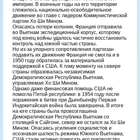
империи. В военные годы на его территории
сложилось национально-освободительное
движение во главе с лидером Коммунистической
партии Хо Ши Мином.
Опасаясь потери колонии, Франция отправила
во Вьетнам экспедиционный корпус, которому
под конец войны удалось частично восстановить
контроль над южной частью страны.
Но из-за упорного сопротивления партизан
подавить их движение Франция не смогла и в
1950 году обратилась за материальной
поддержкой к США. К тому моменту на севере
страны образовалась независимая
Демократическая Республика Вьетнам,
управляемая Хо Ши Мином.
Однако даже финансовая помощь США не
помогла Пятой республике: в 1954 году после
поражения в битве при Дьенбьенфу Первая
Индокитайская война была завершена. В итоге
на юге страны была провозглашена
Демократическая Республика Вьетнам со
столицей в Сайгоне, север же остался за Хо Ши
Мином. Опасаясь усиления социалистов и
осознавая шаткость режима Южного Вьетнама,
США стали активно помогать его руководству.