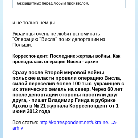
беззащитных перед любым произволом.
и не только немцы
Украинцы очень не любят вспоминать
"Операцию "Висла" по их депортации из
Польши.
Корреспондент: Последние жертвы войны. Как
проводилась операция Висла - архив
Сразу после Второй мировой войны
польские власти провели операцию Висла,
силой переселив более 100 тыс. украинцев с
их этнических земель на север. Через 60 лет
после депортации стороны простили друг
друга, - пишет Владимир Гинда в рубрике
Архив в № 21 журнала Корреспондент от 1
июня 2012 года
Вся статья:
http://korrespondent.net/ukraine....a-
arhiv