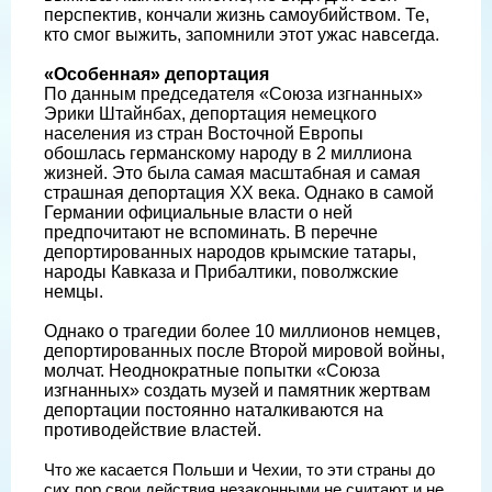
перспектив, кончали жизнь самоубийством. Те,
кто смог выжить, запомнили этот ужас навсегда.
«Особенная» депортация
По данным председателя «Союза изгнанных»
Эрики Штайнбах, депортация немецкого
населения из стран Восточной Европы
обошлась германскому народу в 2 миллиона
жизней. Это была самая масштабная и самая
страшная депортация XX века. Однако в самой
Германии официальные власти о ней
предпочитают не вспоминать. В перечне
депортированных народов крымские татары,
народы Кавказа и Прибалтики, поволжские
немцы.
Однако о трагедии более 10 миллионов немцев,
депортированных после Второй мировой войны,
молчат. Неоднократные попытки «Союза
изгнанных» создать музей и памятник жертвам
депортации постоянно наталкиваются на
противодействие властей.
Что же касается Польши и Чехии, то эти страны до
сих пор свои действия незаконными не считают и не