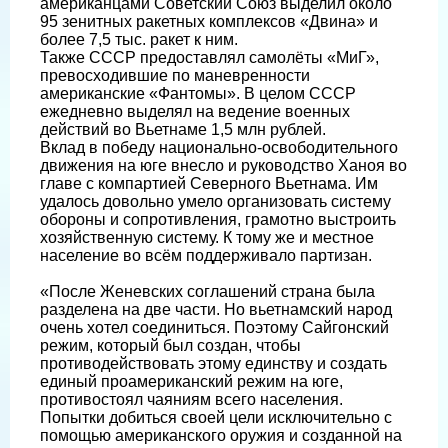
американцами Советский Союз выделил около
95 зенитных ракетных комплексов «Двина» и
более 7,5 тыс. ракет к ним.
Также СССР предоставлял самолёты «МиГ»,
превосходившие по маневренности
американские «Фантомы». В целом СССР
ежедневно выделял на ведение военных
действий во Вьетнаме 1,5 млн рублей.
Вклад в победу национально-освободительного
движения на юге внесло и руководство Ханоя во
главе с компартией Северного Вьетнама. Им
удалось довольно умело организовать систему
обороны и сопротивления, грамотно выстроить
хозяйственную систему. К тому же и местное
население во всём поддерживало партизан.
«После Женевских соглашений страна была
разделена на две части. Но вьетнамский народ
очень хотел соединиться. Поэтому Сайгонский
режим, который был создан, чтобы
противодействовать этому единству и создать
единый проамериканский режим на юге,
противостоял чаяниям всего населения.
Попытки добиться своей цели исключительно с
помощью американского оружия и созданной на