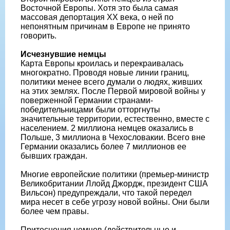
Восточной Европы. Хотя это была самая
массовая депортация XX века, о ней по
непонятным причинам в Европе не принято
говорить.
Исчезнувшие немцы
Карта Европы кроилась и перекраивалась
многократно. Проводя новые линии границ,
политики менее всего думали о людях, живших
на этих землях. После Первой мировой войны у
поверженной Германии странами-
победительницами были отторгнуты
значительные территории, естественно, вместе с
населением. 2 миллиона немцев оказались в
Польше, 3 миллиона в Чехословакии. Всего вне
Германии оказались более 7 миллионов ее
бывших граждан.
Многие европейские политики (премьер-министр
Великобритании Ллойд Джордж, президент США
Вильсон) предупреждали, что такой передел
мира несет в себе угрозу новой войны. Они были
более чем правы.
Притеснения немцев (действительные и