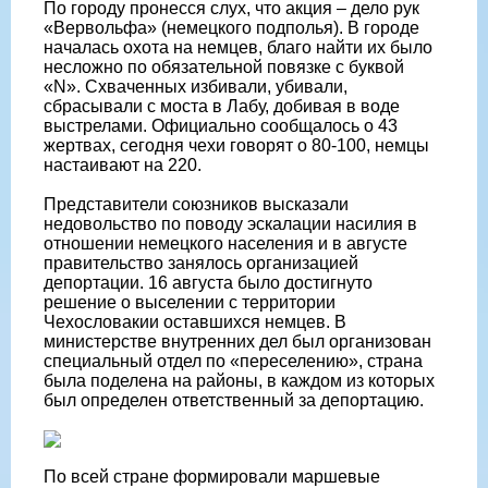
По городу пронесся слух, что акция – дело рук
«Вервольфа» (немецкого подполья). В городе
началась охота на немцев, благо найти их было
несложно по обязательной повязке с буквой
«N». Схваченных избивали, убивали,
сбрасывали с моста в Лабу, добивая в воде
выстрелами. Официально сообщалось о 43
жертвах, сегодня чехи говорят о 80-100, немцы
настаивают на 220.
Представители союзников высказали
недовольство по поводу эскалации насилия в
отношении немецкого населения и в августе
правительство занялось организацией
депортации. 16 августа было достигнуто
решение о выселении с территории
Чехословакии оставшихся немцев. В
министерстве внутренних дел был организован
специальный отдел по «переселению», страна
была поделена на районы, в каждом из которых
был определен ответственный за депортацию.
По всей стране формировали маршевые