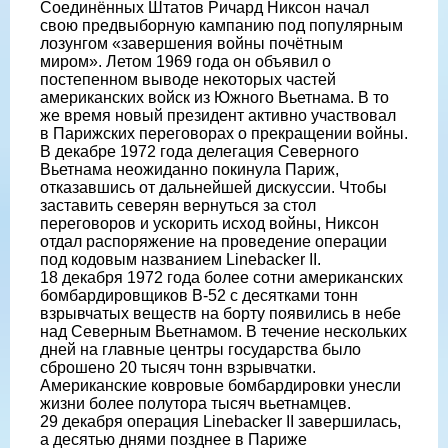
Соединённых Штатов Ричард Никсон начал
свою предвыборную кампанию под популярным
лозунгом «завершения войны почётным
миром». Летом 1969 года он объявил о
постепенном выводе некоторых частей
американских войск из Южного Вьетнама. В то
же время новый президент активно участвовал
в Парижских переговорах о прекращении войны.
В декабре 1972 года делегация Северного
Вьетнама неожиданно покинула Париж,
отказавшись от дальнейшей дискуссии. Чтобы
заставить северян вернуться за стол
переговоров и ускорить исход войны, Никсон
отдал распоряжение на проведение операции
под кодовым названием Linebacker II.
18 декабря 1972 года более сотни американских
бомбардировщиков B-52 с десятками тонн
взрывчатых веществ на борту появились в небе
над Северным Вьетнамом. В течение нескольких
дней на главные центры государства было
сброшено 20 тысяч тонн взрывчатки.
Американские ковровые бомбардировки унесли
жизни более полутора тысяч вьетнамцев.
29 декабря операция Linebacker II завершилась,
а десятью днями позднее в Париже