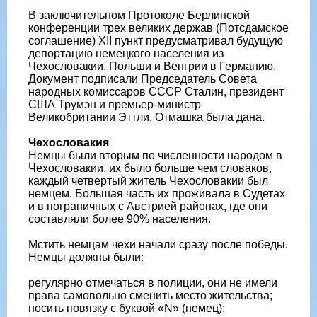
В заключительном Протоколе Берлинской
конференции трех великих держав (Потсдамское
соглашение) XII пункт предусматривал будущую
депортацию немецкого населения из
Чехословакии, Польши и Венгрии в Германию.
Документ подписали Председатель Совета
народных комиссаров СССР Сталин, президент
США Трумэн и премьер-министр
Великобритании Эттли. Отмашка была дана.
Чехословакия
Немцы были вторым по численности народом в
Чехословакии, их было больше чем словаков,
каждый четвертый житель Чехословакии был
немцем. Большая часть их проживала в Судетах
и в пограничных с Австрией районах, где они
составляли более 90% населения.
Мстить немцам чехи начали сразу после победы.
Немцы должны были:
регулярно отмечаться в полиции, они не имели
права самовольно сменить место жительства;
носить повязку с буквой «N» (немец);