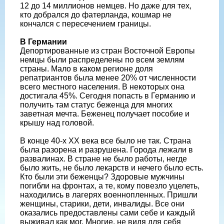
12 до 14 миллионов немцев. Но даже для тех,
кто добрался до фатерланда, кошмар не
кончался с пересечением границы.
В Германии
Депортированные из стран Восточной Европы
немцы были распределены по всем землям
страны. Мало в каком регионе доля
репатриантов была менее 20% от численности
всего местного населения. В некоторых она
достигала 45%. Сегодня попасть в Германию и
получить там статус беженца для многих
заветная мечта. Беженец получает пособие и
крышу над головой.
В конце 40-х XX века все было не так. Страна
была разорена и разрушена. Города лежали в
развалинах. В стране не было работы, негде
было жить, не было лекарств и нечего было есть.
Кто были эти беженцы? Здоровые мужчины
погибли на фронтах, а те, кому повезло уцелеть,
находились в лагерях военнопленных. Пришли
женщины, старики, дети, инвалиды. Все они
оказались предоставлены сами себе и каждый
выживал как мог. Многие, не видя для себя