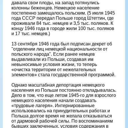
давала свои плоды, на запад потянулись
колонны беженцев. Немецкое население
постепенно замещалось польским. (5 июля 1945
года СССР передал Польше город Штеттин, где
проживали 84 тыс. немцев и 3,5 тыс. поляков. К
концу 1946 года в городе жили 100 тыс. поляков
и 17 тыс. немцев.)
13 сентября 1946 года был подписан декрет об
"отделении лиц немецкой национальности от
польского народа". Если ранее немцев
выдавливали из Польши, создавая им
невыносимые условия жизни, то теперь
«очистка территории от нежелательных
элементов» стала государственной программой.
Однако масштабная депортация немецкого
населения из Польши постоянно откладывалась.
Дело в том, что еще летом 1945-го для взрослого
немецкого населения начали создавать
«трудовые лагеря». Интернированные
использовались на принудительных работах и
Польша долгое время не желала отказываться
от дармовой рабочей силы. По воспоминаниям
бывших заключенных, условия содержания в