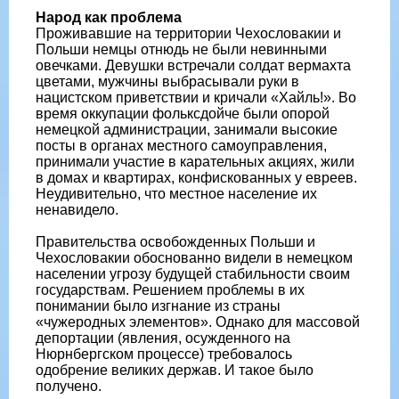
Народ как проблема
Проживавшие на территории Чехословакии и
Польши немцы отнюдь не были невинными
овечками. Девушки встречали солдат вермахта
цветами, мужчины выбрасывали руки в
нацистском приветствии и кричали «Хайль!». Во
время оккупации фольксдойче были опорой
немецкой администрации, занимали высокие
посты в органах местного самоуправления,
принимали участие в карательных акциях, жили
в домах и квартирах, конфискованных у евреев.
Неудивительно, что местное население их
ненавидело.
Правительства освобожденных Польши и
Чехословакии обоснованно видели в немецком
населении угрозу будущей стабильности своим
государствам. Решением проблемы в их
понимании было изгнание из страны
«чужеродных элементов». Однако для массовой
депортации (явления, осужденного на
Нюрнбергском процессе) требовалось
одобрение великих держав. И такое было
получено.