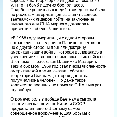
сбросили на территорию Индокитая около 7,7
млн тонн бомб и других боеприпасов.
Подобные решительные действия должны были,
по расчётам американцев, заставить северо-
вьетнамских лидеров пойти на заключение
выгодного для США мирного договора и
привести к победе Вашингтона.
«В 1968 году американцы с одной стороны
согласились на ведение в Париже переговоров,
но с другой стороны приняли доктрину
американизации войны, которая выливалась в
увеличение численности американских войск во
Вьетнаме, — рассказал Владимир Мазырин. —
Таким образом, 1969 год стал пиком численности
американской армии, оказавшейся на
территории Вьетнама, которая достигла
полумиллиона человек. Но даже такое
количество военных не помогло США выиграть
эту войну».
Огромную роль в победе Вьетнама сыграла
экономическая помощь Китая и СССР,
предоставлявшего Вьетнаму самое
совершенное вооружение. Для борьбы с