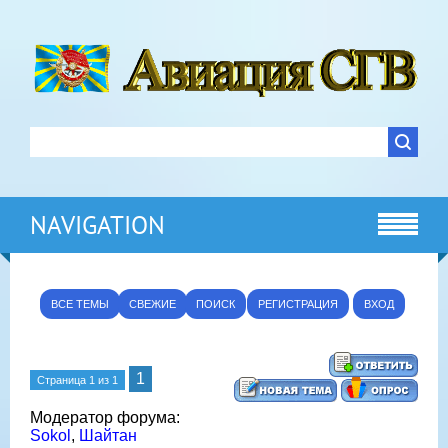
NAVIGATION
ВСЕ ТЕМЫ
СВЕЖИЕ
ПОИСК
РЕГИСТРАЦИЯ
ВХОД
1
Страница
1
из
1
Модератор форума:
Sokol
,
Шайтан