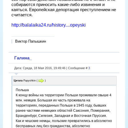
собираются приносить какие-либо извинения и
каяться. Европейская депортация преступлением не
считается.
http://balalaika24.ru/history....opeyski
Виктор Папышкин
Галина_
Дата: Среда, 18 Мая 2016, 19:49:46 | Сообщение #
3
Цитата
Papyshkin
(
)
Польша
К концу войны на территории Польши проживали свыше 4
млн. немцев. Большая их часть проживала на
территориях, переданных Польше в 1945 году, бывших
ранее частями немецких областей Саксония, Померания,
Бранденбург, Силезия, Западная и Восточная Пруссия.
Как и чешские немцы, польские превратились в абсолютно
бесправных лиц без гражданства, абсолютно