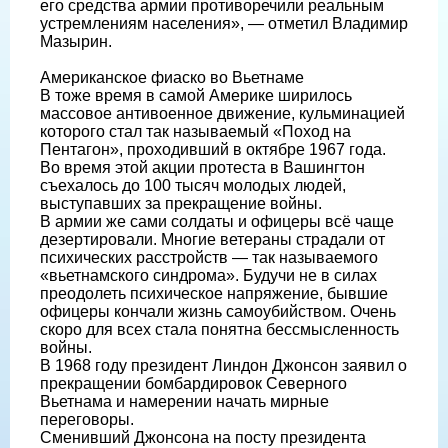
его средства армии противоречили реальным
устремлениям населения», — отметил Владимир
Мазырин.
Американское фиаско во Вьетнаме
В тоже время в самой Америке ширилось
массовое антивоенное движение, кульминацией
которого стал так называемый «Поход на
Пентагон», проходивший в октябре 1967 года.
Во время этой акции протеста в Вашингтон
съехалось до 100 тысяч молодых людей,
выступавших за прекращение войны.
В армии же сами солдаты и офицеры всё чаще
дезертировали. Многие ветераны страдали от
психических расстройств — так называемого
«вьетнамского синдрома». Будучи не в силах
преодолеть психическое напряжение, бывшие
офицеры кончали жизнь самоубийством. Очень
скоро для всех стала понятна бессмысленность
войны.
В 1968 году президент Линдон Джонсон заявил о
прекращении бомбардировок Северного
Вьетнама и намерении начать мирные
переговоры.
Сменивший Джонсона на посту президента