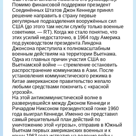
Помимо финансовой поддержки президент
Соединённых Штатов Джон Кеннеди принял
решение направить в страну первые
регулярные подразделения вооружённых сил
США (до этого там несли службу только военные
советники. — RT). Когда же стало понятно, что
этих усилий недостаточно, в 1964 году Америка
под руководством президента Линдона
Джонсона приступила к полномасштабным
военным действиям на территории Вьетнама.
Одна из главных причин участия США во
Вьетнамской войне — стремление остановить
распространение коммунизма в Азии. После
установления коммунистического режима в
Китае американское правительство желало
любыми средствами покончить с «красной
угрозой».
На этой антикоммунистической волне в
развернувшейся между Джоном Кеннеди и
Ричардом Никсоном президентской гонке 1960
года выиграл Кеннеди. Именно он представил
самый решительный план действий по
уничтожению этой «угрозы», отправив в Южный
Вьетнам первых американских военных и к
концу 1963 года истратив на ведение войны