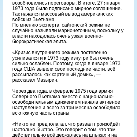
возобновились переговоры. В итоге, 27 января
1973 года было подписано мирное соглашение.
Так начался массовый вывод американских
войск из Вьетнама.
По мнению эксперта, сайгонский режим не
случайно называли марионеточным, поскольку у
власти находилась очень узкая военно-
бюрократическая элита.
«Кризис внутреннего режима постепенно
усиливался и к 1973 году изнутри был очень
сильно ослаблен. Поэтому, когда в январе 1973
года США вывели свои последние части, всё
рассыпалось как карточный домик», —
рассказал Мазырин.
Через два года, в феврале 1975 года армия
Северного Вьетнама вместе с национально-
освободительным движением начала активное
наступление и всего за три месяца освободила
всю южную часть страны.
«Никто не предполагал, что развал произойдёт
настолько быстро. Это говорит о том, что там
действительно всё держалась на штыках и на