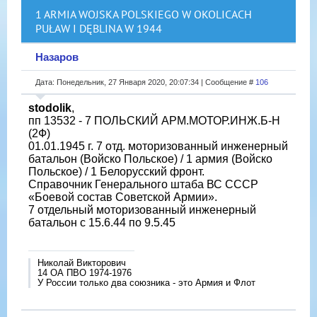
1 ARMIA WOJSKA POLSKIEGO W OKOLICACH
PUŁAW I DĘBLINA W 1944
Назаров
Дата: Понедельник, 27 Января 2020, 20:07:34 | Сообщение #
106
stodolik
,
пп 13532 - 7 ПОЛЬСКИЙ АРМ.МОТОР.ИНЖ.Б-Н
(2Ф)
01.01.1945 г. 7 отд. моторизованный инженерный
батальон (Войско Польское) / 1 армия (Войско
Польское) / 1 Белорусский фронт.
Справочник Генерального штаба ВС СССР
«Боевой состав Советской Армии».
7 отдельный моторизованный инженерный
батальон с 15.6.44 по 9.5.45
Николай Викторович
14 ОА ПВО 1974-1976
У России только два союзника - это Армия и Флот