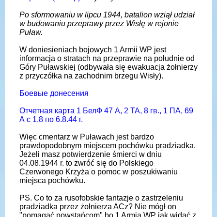
Po sformowaniu w lipcu 1944, batalion wziął udział
w budowaniu przeprawy przez Wisłę w rejonie
Puław.
W doniesieniach bojowych 1 Armii WP jest
informacja o stratach na przeprawie na południe od
Góry Puławskiej (odbywała się ewakuacja żołnierzy
z przyczółka na zachodnim brzegu Wisły).
Боевые донесения
Отчетная карта 1 БелФ 47 А, 2 ТА, 8 гв., 1 ПА, 69
А с 1.8 по 6.8.44 г.
Więc cmentarz w Puławach jest bardzo
prawdopodobnym miejscem pochówku pradziadka.
Jeżeli masz potwierdzenie śmierci w dniu
04.08.1944 r. to zwróć się do Polskiego
Czerwonego Krzyża o pomoc w poszukiwaniu
miejsca pochówku.
PS. Co to za rusofobskie fantazje o zastrzeleniu
pradziadka przez żołnierza ACz? Nie mógł on
"pomagać powstańcom" bo 1 Armia WP jak widać z