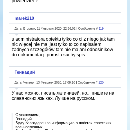
powiedzieć?
marek210
Дата: Вторник, 11 Февраля 2020, 22:56:02 | Сообщение #
119
u administratora obiektu tylko co ci z niego jak tam
nic więcej nie ma .jest tylko to co napisałem
żadnych szczegółów tam nie ma ani odnosinikow
do dokumentacji porostu suchy spis
Геннадий
Дата: Четверг, 13 Февраля 2020, 17:09:10 | Сообщение #
120
У нас можно. писать латиницей, но... пишите на
славянских языках. Лучше на русском.
С уважением,
Геннадий
Буду благодарен за информацию о побегах советских
военнопленных