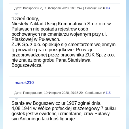
Дата: Воскресенье, 09 Февраля 2020, 18:37:47 | Сообщение #
114
"Dzień dobry,
Niestety Zakład Usług Komunalnych Sp. z o.o. w
Puławach nie posiada rejestrów osób
pochowanych na cmentarzu wojennym przy ul.
Piaskowej w Puławach.
ZUK Sp. z o.o. opiekuje się cmentarzem wojennym
tj. prowadzi prace porządkowe. Po wizji
przeprowadzonej przez pracownika ZUK Sp. z o.o.
nie znaleziono grobu Pana Stanisława
Boguszewicza."
marek210
Дата: Понедельник, 10 Февраля 2020, 20:15:20 | Сообщение #
115
Stanisław Boguszewicz ur 1907 zginał dnia
4,08,1944 w Wólce profeckiej st szeregowy 7 pułku
gostek jest w ewidencji cmentarnej cmw Puławy
syn Antoniego taki ktoś figuruje