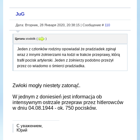
JuG
Дата: Вторник, 28 Января 2020, 20:38:15 | Сообщение #
110
Цитата
stodolik
(
)
Jeden z członków rodziny opowiadał że pradziadek zginął
wraz z innymi żołnierzami na łodzi w trakcie przeprawy, którą
trafił pocisk artylerski. Jeden z żołnierzy podobno przeżył
przez co wiadomo o śmierci pradziadka.
Zwłoki mogły niestety zatonąć.
W jednym z doniesień jest informacja ob
intensywnym ostrzale przepraw przez hitlerowców
w dniu 04.08.1944 - ok. 750 pocisków.
С уважением,
Юрий