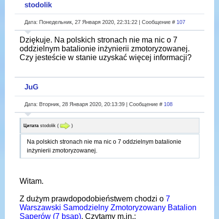
stodolik
Дата: Понедельник, 27 Января 2020, 22:31:22 | Сообщение #
107
Dziękuje. Na polskich stronach nie ma nic o 7
oddzielnym batalionie inżynierii zmotoryzowanej.
Czy jesteście w stanie uzyskać więcej informacji?
JuG
Дата: Вторник, 28 Января 2020, 20:13:39 | Сообщение #
108
Цитата
stodolik
(
)
Na polskich stronach nie ma nic o 7 oddzielnym batalionie
inżynierii zmotoryzowanej.
Witam.
Z dużym prawdopodobieństwem chodzi o
7
Warszawski Samodzielny Zmotoryzowany Batalion
Saperów (7 bsap)
. Czytamy m.in.: