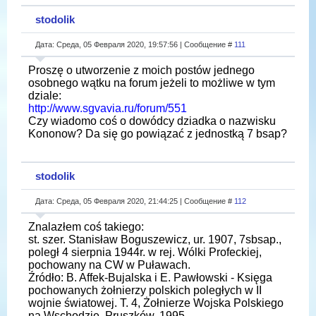
stodolik
Дата: Среда, 05 Февраля 2020, 19:57:56 | Сообщение #
111
Proszę o utworzenie z moich postów jednego
osobnego wątku na forum jeżeli to możliwe w tym
dziale:
http://www.sgvavia.ru/forum/551
Czy wiadomo coś o dowódcy dziadka o nazwisku
Kononow? Da się go powiązać z jednostką 7 bsap?
stodolik
Дата: Среда, 05 Февраля 2020, 21:44:25 | Сообщение #
112
Znalazłem coś takiego:
st. szer. Stanisław Boguszewicz, ur. 1907, 7sbsap.,
poległ 4 sierpnia 1944r. w rej. Wólki Profeckiej,
pochowany na CW w Puławach.
Źródło: B. Affek-Bujalska i E. Pawłowski - Księga
pochowanych żołnierzy polskich poległych w II
wojnie światowej. T. 4, Żołnierze Wojska Polskiego
na Wschodzie, Pruszków, 1995.