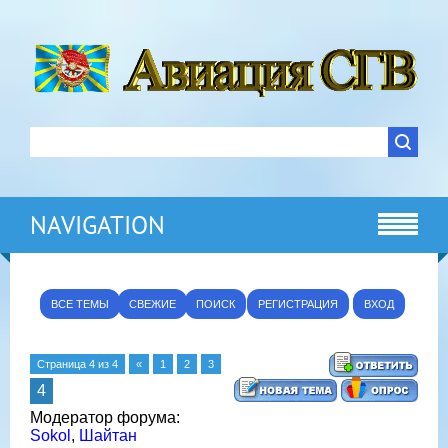
NAVIGATION
ВСЕ ТЕМЫ
СВЕЖИЕ
ПОИСК
РЕГИСТРАЦИЯ
ВХОД
Страница
4
из
4
«
1
2
3
4
Модератор форума:
Sokol
,
Шайтан