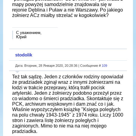
mapy powyżej samodzielnie znajdowała się w
rejonie Dęblina i Puław a nie Warszawy. Po jakiego
żołnierz ACz miałby strzelać w kogokolwiek?
С уважением,
Юрий
stodolik
Дата: Вторник, 28 Января 2020, 20:28:36 | Сообщение #
109
Też tak sądzę. Jeden z członków rodziny opowiadał
że pradziadek zginął wraz z innymi żołnierzami na
łodzi w trakcie przeprawy, którą trafił pocisk
artylerski. Jeden z żołnierzy podobno przeżył przez
co wiadomo o śmierci pradziadka. Skontaktuje się z
PCK, archiwum wojskowym i dam znać co i jak.
Właśnie wypożyczyłem książkę "Księga poległych
na polu chwały 1943-1945" z 1974 roku. Liczy 1000
stron i zawiera listę żołnierzy poległych i
zaginionych. Mimo to nie ma na niej mojego
pradziadka.