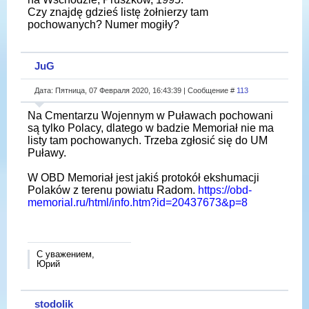
Czy znajdę gdzieś listę żołnierzy tam
pochowanych? Numer mogiły?
JuG
Дата: Пятница, 07 Февраля 2020, 16:43:39 | Сообщение #
113
Na Cmentarzu Wojennym w Puławach pochowani
są tylko Polacy, dlatego w badzie Memoriał nie ma
listy tam pochowanych. Trzeba zgłosić się do UM
Puławy.
W OBD Memoriał jest jakiś protokół ekshumacji
Polaków z terenu powiatu Radom.
https://obd-
memorial.ru/html/info.htm?id=20437673&p=8
С уважением,
Юрий
stodolik