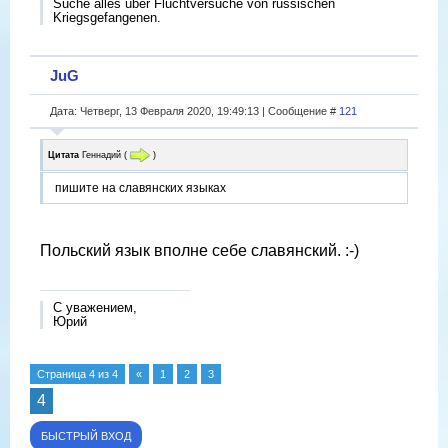
Suche alles über Fluchtversuche von russischen
Kriegsgefangenen.
JuG
Дата: Четверг, 13 Февраля 2020, 19:49:13 | Сообщение #
121
Цитата
Геннадий
(
)
пишите на славянских языках
Польский язык вполне себе славянский. :-)
С уважением,
Юрий
Страница
4
из
4
«
1
2
3
4