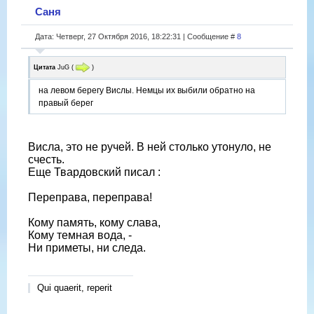
Саня
Дата: Четверг, 27 Октября 2016, 18:22:31 | Сообщение #
8
Цитата
JuG
(
)
на левом берегу Вислы. Немцы их выбили обратно на
правый берег
Висла, это не ручей. В ней столько утонуло, не
счесть.
Еще Твардовский писал :
Переправа, переправа!
Кому память, кому слава,
Кому темная вода, -
Ни приметы, ни следа.
Qui quaerit, reperit