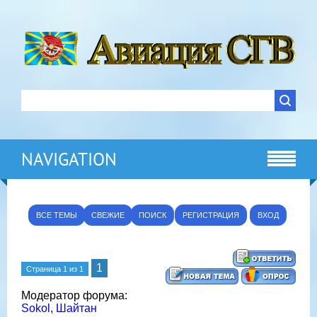
NAVIGATION
ВСЕ ТЕМЫ
СВЕЖИЕ
ПОИСК
РЕГИСТРАЦИЯ
ВХОД
1
Страница
1
из
1
Модератор форума:
Sokol
,
Шайтан