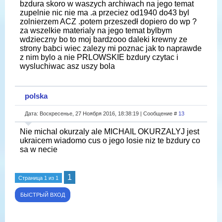
bzdura skoro w waszych archiwach na jego temat
zupelnie nic nie ma .a przeciez od1940 do43 byl
zolnierzem ACZ .potem przeszedł dopiero do wp ?
za wszelkie materialy na jego temat bylbym
wdzieczny bo to moj bardzooo daleki krewny ze
strony babci wiec zalezy mi poznac jak to naprawde
z nim bylo a nie PRLOWSKIE bzdury czytac i
wysluchiwac asz uszy bola
polska
Дата: Воскресенье, 27 Ноября 2016, 18:38:19 | Сообщение #
13
Nie michal okurzaly ale MICHAIL OKURZALYJ jest
ukraicem wiadomo cus o jego losie niz te bzdury co
sa w necie
1
Страница
1
из
1