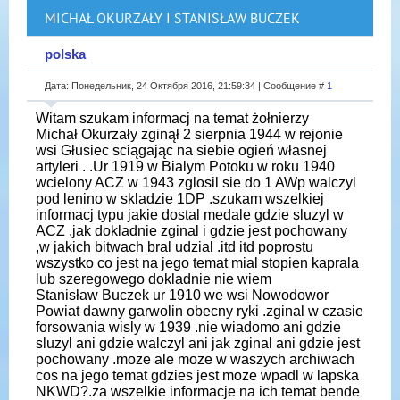
MICHAŁ OKURZAŁY I STANISŁAW BUCZEK
polska
Дата: Понедельник, 24 Октября 2016, 21:59:34 | Сообщение #
1
Witam szukam informacj na temat żołnierzy
Michał Okurzały zginął 2 sierpnia 1944 w rejonie
wsi Głusiec sciągając na siebie ogień własnej
artyleri . .Ur 1919 w Bialym Potoku w roku 1940
wcielony ACZ w 1943 zglosil sie do 1 AWp walczyl
pod lenino w skladzie 1DP .szukam wszelkiej
informacj typu jakie dostal medale gdzie sluzyl w
ACZ ,jak dokladnie zginal i gdzie jest pochowany
,w jakich bitwach bral udzial .itd itd poprostu
wszystko co jest na jego temat mial stopien kaprala
lub szeregowego dokladnie nie wiem
Stanisław Buczek ur 1910 we wsi Nowodowor
Powiat dawny garwolin obecny ryki .zginal w czasie
forsowania wisly w 1939 .nie wiadomo ani gdzie
sluzyl ani gdzie walczyl ani jak zginal ani gdzie jest
pochowany .moze ale moze w waszych archiwach
cos na jego temat gdzies jest moze wpadl w lapska
NKWD?.za wszelkie informacje na ich temat bende