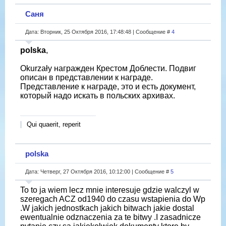
Саня
Дата: Вторник, 25 Октября 2016, 17:48:48 | Сообщение #
4
polska
,
Okurzały награжден Крестом Доблести. Подвиг
описан в представлении к награде.
Представление к награде, это и есть документ,
который надо искать в польских архивах.
Qui quaerit, reperit
polska
Дата: Четверг, 27 Октября 2016, 10:12:00 | Сообщение #
5
To to ja wiem lecz mnie interesuje gdzie walczyl w
szeregach ACZ od1940 do czasu wstapienia do Wp
.W jakich jednostkach jakich bitwach jakie dostal
ewentualnie odznaczenia za te bitwy .I zasadnicze