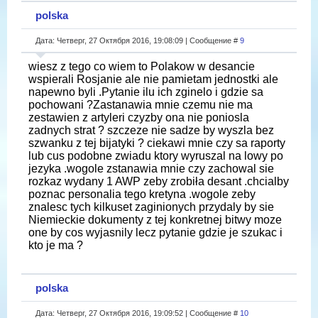
polska
Дата: Четверг, 27 Октября 2016, 19:08:09 | Сообщение #
9
wiesz z tego co wiem to Polakow w desancie
wspierali Rosjanie ale nie pamietam jednostki ale
napewno byli .Pytanie ilu ich zginelo i gdzie sa
pochowani ?Zastanawia mnie czemu nie ma
zestawien z artyleri czyzby ona nie poniosla
zadnych strat ? szczeze nie sadze by wyszla bez
szwanku z tej bijatyki ? ciekawi mnie czy sa raporty
lub cus podobne zwiadu ktory wyruszal na lowy po
jezyka .wogole zstanawia mnie czy zachowal sie
rozkaz wydany 1 AWP zeby zrobiła desant .chcialby
poznac personalia tego kretyna .wogole zeby
znalesc tych kilkuset zaginionych przydaly by sie
Niemieckie dokumenty z tej konkretnej bitwy moze
one by cos wyjasnily lecz pytanie gdzie je szukac i
kto je ma ?
polska
Дата: Четверг, 27 Октября 2016, 19:09:52 | Сообщение #
10