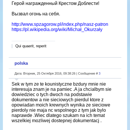
Герой награжденный Крестом Доблести!
Вызвал огонь на себя.
http://www.spzagorow.pl/index.php/nasz-patron
https://pl.wikipedia.org/wiki/Michał_Okurzały
Qui quaerit, reperit
polska
Дата: Вторник, 25 Октября 2016, 09:38:26 | Сообщение #
3
Sek w tym ze te kounistyczne bzdury mnie nie
interesuja znam je na pamiec .A ja chcialbym sie
dowiedziec o tych dwoch na podstawie
dokumentow a nie sieciowych pierdul ktore z
opowiadan moich krewnych wynika ze sieciowe
pierdoly nie maja nc wspolnego z tym jak bylo
naprawde .Wiec dlatego szukam na ich temat
wszelkiej mozliwej dostepnej dokumentacj .