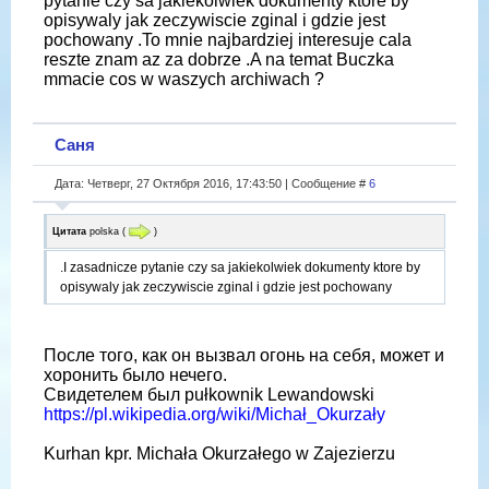
pytanie czy sa jakiekolwiek dokumenty ktore by
opisywaly jak zeczywiscie zginal i gdzie jest
pochowany .To mnie najbardziej interesuje cala
reszte znam az za dobrze .A na temat Buczka
mmacie cos w waszych archiwach ?
Саня
Дата: Четверг, 27 Октября 2016, 17:43:50 | Сообщение #
6
Цитата
polska
(
)
.I zasadnicze pytanie czy sa jakiekolwiek dokumenty ktore by
opisywaly jak zeczywiscie zginal i gdzie jest pochowany
После того, как он вызвал огонь на себя, может и
хоронить было нечего.
Свидетелем был pułkownik Lewandowski
https://pl.wikipedia.org/wiki/Michał_Okurzały
Kurhan kpr. Michała Okurzałego w Zajezierzu