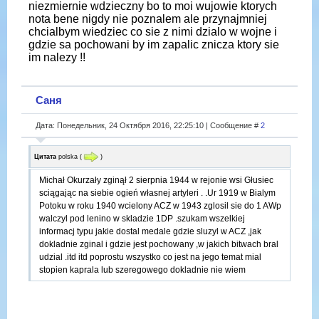
niezmiernie wdzieczny bo to moi wujowie ktorych
nota bene nigdy nie poznalem ale przynajmniej
chcialbym wiedziec co sie z nimi dzialo w wojne i
gdzie sa pochowani by im zapalic znicza ktory sie
im nalezy !!
Саня
Дата: Понедельник, 24 Октября 2016, 22:25:10 | Сообщение #
2
Цитата
polska
(
)
Michał Okurzały zginął 2 sierpnia 1944 w rejonie wsi Głusiec
sciągając na siebie ogień własnej artyleri . .Ur 1919 w Bialym
Potoku w roku 1940 wcielony ACZ w 1943 zglosil sie do 1 AWp
walczyl pod lenino w skladzie 1DP .szukam wszelkiej
informacj typu jakie dostal medale gdzie sluzyl w ACZ ,jak
dokladnie zginal i gdzie jest pochowany ,w jakich bitwach bral
udzial .itd itd poprostu wszystko co jest na jego temat mial
stopien kaprala lub szeregowego dokladnie nie wiem