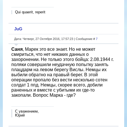
Qui quaerit, reperit
JuG
Дата: Четверг, 27 Октября 2016, 17:57:23 | Сообщение #
7
Саня
, Марек это все знает. Но не может
смириться, что нет никаких данных о
захоронении. Не только этого бойца: 2.08.1944 г.
поляки совершили неудачную попытку занять
плацдарм на левом берегу Вислы. Немцы их
выбили обратно на правый берег. В этой
операции пропало без вести несколько сотен
солдат 1 ппд. Немцы, скорее всего, добили
раненных и вместе с убитыми их где-то
закопали. Вопрос Марка - где?
С уважением,
Юрий