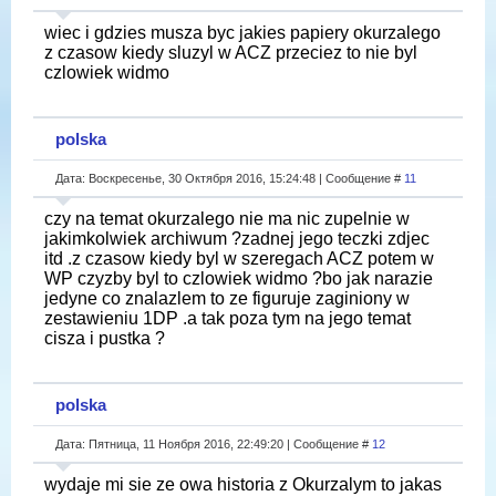
wiec i gdzies musza byc jakies papiery okurzalego
z czasow kiedy sluzyl w ACZ przeciez to nie byl
czlowiek widmo
polska
Дата: Воскресенье, 30 Октября 2016, 15:24:48 | Сообщение #
11
czy na temat okurzalego nie ma nic zupelnie w
jakimkolwiek archiwum ?zadnej jego teczki zdjec
itd .z czasow kiedy byl w szeregach ACZ potem w
WP czyzby byl to czlowiek widmo ?bo jak narazie
jedyne co znalazlem to ze figuruje zaginiony w
zestawieniu 1DP .a tak poza tym na jego temat
cisza i pustka ?
polska
Дата: Пятница, 11 Ноября 2016, 22:49:20 | Сообщение #
12
wydaje mi sie ze owa historia z Okurzalym to jakas