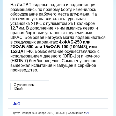
На Ли-2ВП сиденье радиста и радиостанция
размещались по правому борту, изменилось
оборудование рабочего места штурмана. На
фюзеляже устанавливалась турельная
установка УТК-1 с пулеметом УБТ калибром
12,7мм. В дополнение к ним имелись левая и
правая бортовые установки с пулеметами
ШКАС. Бомбовая нагрузка могла подвешиваться
в следующих вариантах:
4хФАБ-250 или
2ХФАБ-500 или 15хФАБ-100 (100М43), или
15хЦАП-40
. Бомбометание осуществлялось с
использованием дневного (ОПБ-1р) и ночного
(НКПБ-7) бомбоприцелов. Самолет успешно
выдержал испытания и запущен в серийное
производство.
С уважением,
Юрий
JuG
Дата: Четверг, 03 Ноября 2016, 00:55:31 | Сообщение #
21