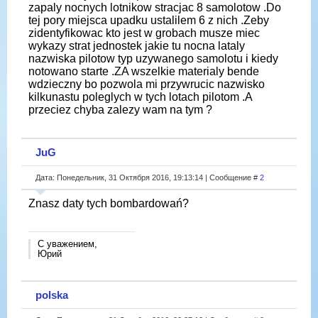
zapaly nocnych lotnikow stracjac 8 samolotow .Do
tej pory miejsca upadku ustalilem 6 z nich .Zeby
zidentyfikowac kto jest w grobach musze miec
wykazy strat jednostek jakie tu nocna lataly
nazwiska pilotow typ uzywanego samolotu i kiedy
notowano starte .ZA wszelkie materialy bende
wdzieczny bo pozwola mi przywrucic nazwisko
kilkunastu poleglych w tych lotach pilotom .A
przeciez chyba zalezy wam na tym ?
JuG
Дата: Понедельник, 31 Октября 2016, 19:13:14 | Сообщение #
2
Znasz daty tych bombardowań?
С уважением,
Юрий
polska