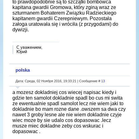
to prawdopodobnie są to szczątki bombowca
kapitana gwardii Gromowa, który zginą wraz ze
szturmanem Bohaterem Związku Radzieckiego
kapitanem gwardii Czerepniewym. Pozostała
załoga uratowała się i wróciła (z przygodami) do
dywizji.
С уважением,
Юрий
polska
Дата: Среда, 02 Ноября 2016, 19:33:21 | Сообщение #
13
a mozesz dokladniej cos wiecej napisac kiedy i
gdzie ten samolot dokladnie spadl bo cus mi swita
ze ewentualnie spadl samolot lecz nie wiem jaki to
dokladnie bo mam rozne dane .owszem sa dwa czy
nawet 3 groby lesne ale nie wiem dokladnie czyje
wiec moze by sie udalo cos dopasowac .lecz
musze miec dokladne zeby cos wskurac i
dopasowac .