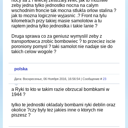
nocy sa 2 i wiecej zestrzaly.Wiec jak to mozliwe
zeby jedna tylko jednostko nocna na calym
wschodnim froncie tak mocna stlukla orlow stalina ?
jak to mozna logicznie wyjasnic .? Front na tylu
kilometrach przy takiej masie samolotow a tu
raptem jedna tylko jednostka i takie lanie ?
Druga sprawa co za geniusz wymyslil zeby z
transportowca zrobic bombowiec ? to przeciez iscie
poroniony pomysl ? taki samolot nie nadaje sie do
takich celow wogole ?
polska
Дата: Воскресенье, 06 Ноября 2016, 16:56:54 | Сообщение #
23
a Ryki to kto w takim razie obrzucal bombkami w
1944 ?
tylko te jednostki okladaly bombami ryki deblin oraz
okolice ?czy byly tez jakies inne o ktorych nie
piszesz ?