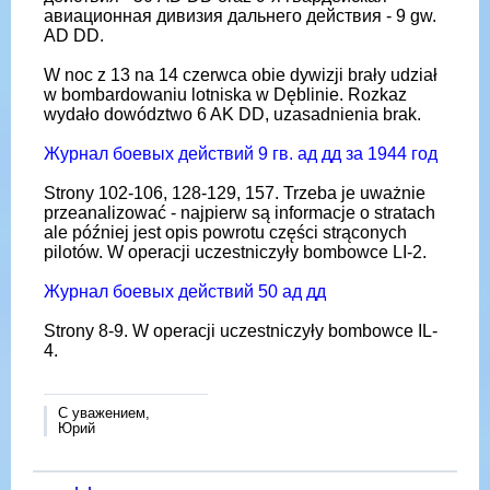
авиационная дивизия дальнего действия - 9 gw.
AD DD.
W noc z 13 na 14 czerwca obie dywizji brały udział
w bombardowaniu lotniska w Dęblinie. Rozkaz
wydało dowództwo 6 AK DD, uzasadnienia brak.
Журнал боевых действий 9 гв. ад дд за 1944 год
Strony 102-106, 128-129, 157. Trzeba je uważnie
przeanalizować - najpierw są informacje o stratach
ale później jest opis powrotu części strąconych
pilotów. W operacji uczestniczyły bombowce LI-2.
Журнал боевых действий 50 ад дд
Strony 8-9. W operacji uczestniczyły bombowce IL-
4.
С уважением,
Юрий