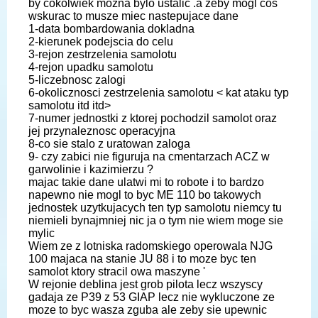
by cokolwiek mozna bylo ustalic .a zeby mogl cos
wskurac to musze miec nastepujace dane
1-data bombardowania dokladna
2-kierunek podejscia do celu
3-rejon zestrzelenia samolotu
4-rejon upadku samolotu
5-liczebnosc zalogi
6-okolicznosci zestrzelenia samolotu < kat ataku typ
samolotu itd itd>
7-numer jednostki z ktorej pochodzil samolot oraz
jej przynaleznosc operacyjna
8-co sie stalo z uratowan zaloga
9- czy zabici nie figuruja na cmentarzach ACZ w
garwolinie i kazimierzu ?
majac takie dane ulatwi mi to robote i to bardzo
napewno nie mogl to byc ME 110 bo takowych
jednostek uzytkujacych ten typ samolotu niemcy tu
niemieli bynajmniej nic ja o tym nie wiem moge sie
mylic
Wiem ze z lotniska radomskiego operowala NJG
100 majaca na stanie JU 88 i to moze byc ten
samolot ktory stracil owa maszyne '
W rejonie deblina jest grob pilota lecz wszyscy
gadaja ze P39 z 53 GIAP lecz nie wykluczone ze
moze to byc wasza zguba ale zeby sie upewnic