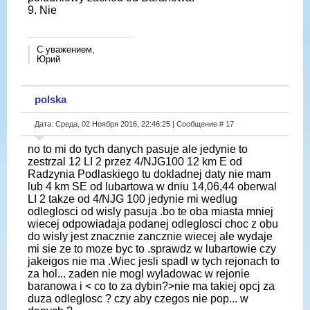
9. Nie
С уважением,
Юрий
polska
Дата: Среда, 02 Ноября 2016, 22:46:25 | Сообщение #
17
no to mi do tych danych pasuje ale jedynie to
zestrzal 12 LI 2 przez 4/NJG100 12 km E od
Radzynia Podlaskiego tu dokladnej daty nie mam
lub 4 km SE od lubartowa w dniu 14,06,44 oberwal
LI 2 takze od 4/NJG 100 jedynie mi wedlug
odleglosci od wisly pasuja .bo te oba miasta mniej
wiecej odpowiadaja podanej odleglosci choc z obu
do wisly jest znacznie zancznie wiecej ale wydaje
mi sie ze to moze byc to .sprawdz w lubartowie czy
jakeigos nie ma .Wiec jesli spadl w tych rejonach to
za hol... zaden nie mogl wyladowac w rejonie
baranowa i < co to za dybin?>nie ma takiej opcj za
duza odleglosc ? czy aby czegos nie pop... w