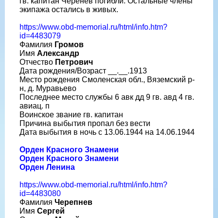
гв. капитан Черенев погибли. Остальные члены
экипажа остались в живых.
https://www.obd-memorial.ru/html/info.htm?
id=4483079
Фамилия
Громов
Имя
Александр
Отчество
Петрович
Дата рождения/Возраст __.__.1913
Место рождения Смоленская обл., Вяземский р-
н, д. Муравьево
Последнее место службы 6 авк дд 9 гв. авд 4 гв.
авиац. п
Воинское звание гв. капитан
Причина выбытия пропал без вести
Дата выбытия в ночь с 13.06.1944 на 14.06.1944
Орден Красного Знамени
Орден Красного Знамени
Орден Ленина
https://www.obd-memorial.ru/html/info.htm?
id=4483080
Фамилия
Черепнев
Имя
Сергей