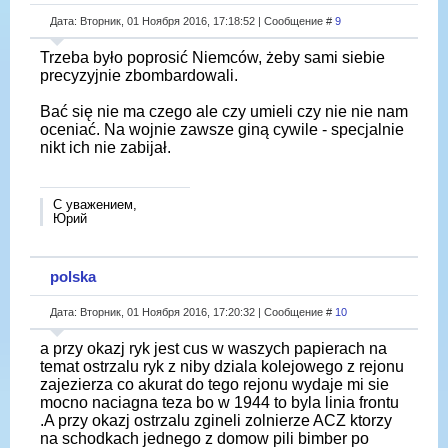
Дата: Вторник, 01 Ноября 2016, 17:18:52 | Сообщение #
9
Trzeba było poprosić Niemców, żeby sami siebie
precyzyjnie zbombardowali.
Bać się nie ma czego ale czy umieli czy nie nie nam
oceniać. Na wojnie zawsze giną cywile - specjalnie
nikt ich nie zabijał.
С уважением,
Юрий
polska
Дата: Вторник, 01 Ноября 2016, 17:20:32 | Сообщение #
10
a przy okazj ryk jest cus w waszych papierach na
temat ostrzalu ryk z niby dziala kolejowego z rejonu
zajezierza co akurat do tego rejonu wydaje mi sie
mocno naciagna teza bo w 1944 to byla linia frontu
.A przy okazj ostrzalu zgineli zolnierze ACZ ktorzy
na schodkach jednego z domow pili bimber po