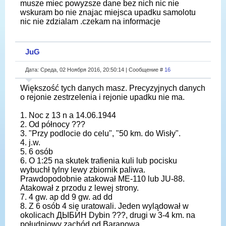
musze miec powyzsze dane bez nich nic nie
wskuram bo nie znajac miejsca upadku samolotu
nic nie zdzialam .czekam na informacje
JuG
Дата: Среда, 02 Ноября 2016, 20:50:14 | Сообщение #
16
Większość tych danych masz. Precyzyjnych danych
o rejonie zestrzelenia i rejonie upadku nie ma.
1. Noc z 13 n a 14.06.1944
2. Od północy ???
3. "Przy podlocie do celu", "50 km. do Wisły".
4. j.w.
5. 6 osób
6. O 1:25 na skutek trafienia kuli lub pocisku
wybuchł tylny lewy zbiornik paliwa.
Prawdopodobnie atakował ME-110 lub JU-88.
Atakował z przodu z lewej strony.
7. 4 gw. ap dd 9 gw. ad dd
8. Z 6 osób 4 się uratowali. Jeden wylądował w
okolicach ДЫБИН Dybin ???, drugi w 3-4 km. na
południowy zachód od Baranowa.