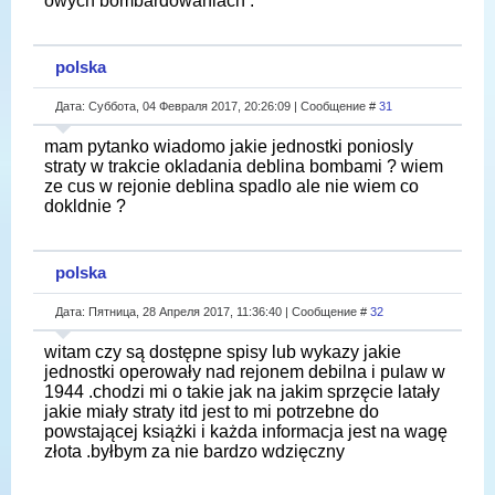
owych bombardowaniach .
polska
Дата: Суббота, 04 Февраля 2017, 20:26:09 | Сообщение #
31
mam pytanko wiadomo jakie jednostki poniosly
straty w trakcie okladania deblina bombami ? wiem
ze cus w rejonie deblina spadlo ale nie wiem co
dokldnie ?
polska
Дата: Пятница, 28 Апреля 2017, 11:36:40 | Сообщение #
32
witam czy są dostępne spisy lub wykazy jakie
jednostki operowały nad rejonem debilna i pulaw w
1944 .chodzi mi o takie jak na jakim sprzęcie latały
jakie miały straty itd jest to mi potrzebne do
powstającej książki i każda informacja jest na wagę
złota .byłbym za nie bardzo wdzięczny