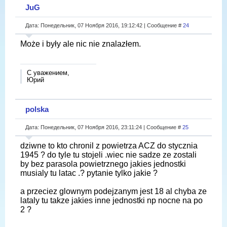
JuG
Дата: Понедельник, 07 Ноября 2016, 19:12:42 | Сообщение #
24
Może i były ale nic nie znalazłem.
С уважением,
Юрий
polska
Дата: Понедельник, 07 Ноября 2016, 23:11:24 | Сообщение #
25
dziwne to kto chronil z powietrza ACZ do stycznia
1945 ? do tyle tu stojeli .wiec nie sadze ze zostali
by bez parasola powietrznego jakies jednostki
musialy tu latac .? pytanie tylko jakie ?
a przeciez glownym podejzanym jest 18 al chyba ze
lataly tu takze jakies inne jednostki np nocne na po
2 ?