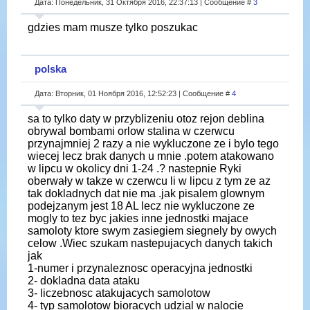
Дата: Понедельник, 31 Октября 2016, 22:37:13 | Сообщение #
3
gdzies mam musze tylko poszukac
polska
Дата: Вторник, 01 Ноября 2016, 12:52:23 | Сообщение #
4
sa to tylko daty w przyblizeniu otoz rejon deblina
obrywal bombami orlow stalina w czerwcu
przynajmniej 2 razy a nie wykluczone ze i bylo tego
wiecej lecz brak danych u mnie .potem atakowano
w lipcu w okolicy dni 1-24 .? nastepnie Ryki
oberwały w takze w czerwcu li w lipcu z tym ze az
tak dokladnych dat nie ma .jak pisalem glownym
podejzanym jest 18 AL lecz nie wykluczone ze
mogly to tez byc jakies inne jednostki majace
samoloty ktore swym zasiegiem siegnely by owych
celow .Wiec szukam nastepujacych danych takich
jak
1-numer i przynaleznosc operacyjna jednostki
2- dokladna data ataku
3- liczebnosc atakujacych samolotow
4- typ samolotow bioracych udzial w nalocie