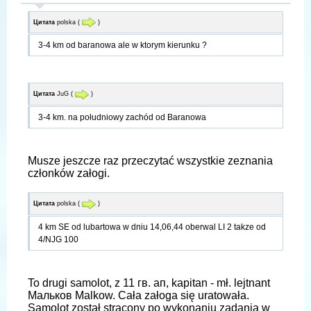
Цитата
polska
(
)
3-4 km od baranowa ale w ktorym kierunku ?
Цитата
JuG
(
)
3-4 km. na południowy zachód od Baranowa
Musze jeszcze raz przeczytać wszystkie zeznania
członków załogi.
Цитата
polska
(
)
4 km SE od lubartowa w dniu 14,06,44 oberwal LI 2 takze od
4/NJG 100
To drugi samolot, z 11 гв. ап, kapitan - mł. lejtnant
Мальков Malkow. Całа załoga się uratowała.
Samolot został strącony po wykonaniu zadania w