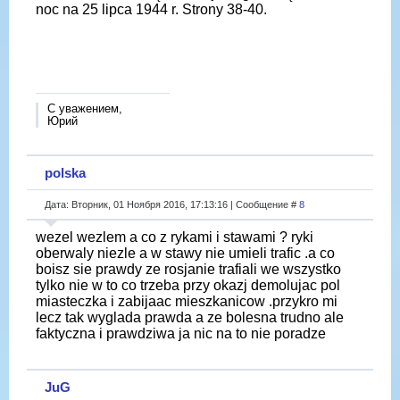
noc na 25 lipca 1944 r. Strony 38-40.
С уважением,
Юрий
polska
Дата: Вторник, 01 Ноября 2016, 17:13:16 | Сообщение #
8
wezel wezlem a co z rykami i stawami ? ryki
oberwaly niezle a w stawy nie umieli trafic .a co
boisz sie prawdy ze rosjanie trafiali we wszystko
tylko nie w to co trzeba przy okazj demolujac pol
miasteczka i zabijaac mieszkanicow .przykro mi
lecz tak wyglada prawda a ze bolesna trudno ale
faktyczna i prawdziwa ja nic na to nie poradze
JuG