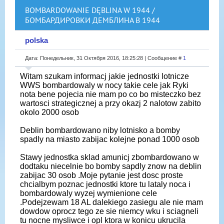
BOMBARDOWANIE DĘBLINA W 1944 /
БОМБАРДИРОВКИ ДЕМБЛИНА В 1944
polska
Дата: Понедельник, 31 Октября 2016, 18:25:28 | Сообщение #
1
Witam szukam informacj jakie jednostki lotnicze
WWS bombardowaly w nocy takie cele jak Ryki
nota bene pojecia nie mam po co bo misteczko bez
wartosci strategicznej a przy okazj 2 nalotow zabito
okolo 2000 osob
Deblin bombardowano niby lotnisko a bomby
spadly na miasto zabijac kolejne ponad 1000 osob
Stawy jednostka sklad amunicj zbombardowano w
dodtaku niecelnie bo bomby sapdly znow na deblin
zabijac 30 osob .Moje pytanie jest dosc proste
chcialbym poznac jednostki ktore tu lataly noca i
bombardowaly wyzej wymienione cele
.Podejzewam 18 AL dalekiego zasiegu ale nie mam
dowdow oprocz tego ze sie niemcy wku i sciagneli
tu nocne mysliwce i opl ktora w konicu ukrucila