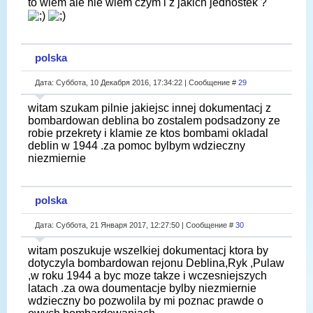
to wiem ale nie wiem czym i z jakich jednostek ?
polska
Дата: Суббота, 10 Декабря 2016, 17:34:22 | Сообщение #
29
witam szukam pilnie jakiejsc innej dokumentacj z
bombardowan deblina bo zostalem podsadzony ze
robie przekrety i klamie ze ktos bombami okladal
deblin w 1944 .za pomoc bylbym wdzieczny
niezmiernie
polska
Дата: Суббота, 21 Января 2017, 12:27:50 | Сообщение #
30
witam poszukuje wszelkiej dokumentacj ktora by
dotyczyla bombardowan rejonu Deblina,Ryk ,Pulaw
,w roku 1944 a byc moze takze i wczesniejszych
latach .za owa doumentacje bylby niezmiernie
wdzieczny bo pozwolila by mi poznac prawde o