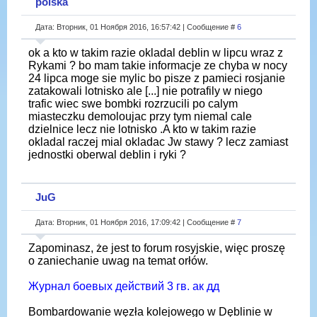
polska
Дата: Вторник, 01 Ноября 2016, 16:57:42 | Сообщение #
6
ok a kto w takim razie okladal deblin w lipcu wraz z
Rykami ? bo mam takie informacje ze chyba w nocy
24 lipca moge sie mylic bo pisze z pamieci rosjanie
zatakowali lotnisko ale [...] nie potrafily w niego
trafic wiec swe bombki rozrzucili po calym
miasteczku demoloujac przy tym niemal cale
dzielnice lecz nie lotnisko .A kto w takim razie
okladal raczej mial okladac Jw stawy ? lecz zamiast
jednostki oberwal deblin i ryki ?
JuG
Дата: Вторник, 01 Ноября 2016, 17:09:42 | Сообщение #
7
Zapominasz, że jest to forum rosyjskie, więc proszę
o zaniechanie uwag na temat orłów.
Журнал боевых действий 3 гв. ак дд
Bombardowanie węzła kolejowego w Dęblinie w