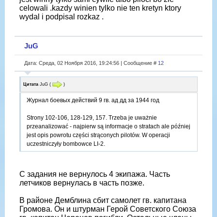
celowali .kazdy winien tylko nie ten kretyn ktory
wydal i podpisal rozkaz .
JuG
Дата: Среда, 02 Ноября 2016, 19:24:56 | Сообщение #
12
Цитата
JuG
(
)
Журнал боевых действий 9 гв. ад дд за 1944 год
Strony 102-106, 128-129, 157. Trzeba je uważnie
przeanalizować - najpierw są informacje o stratach ale później
jest opis powrotu części strąconych pilotów. W operacji
uczestniczyły bombowce LI-2.
С задания не вернулось 4 экипажа. Часть
летчиков вернулась в часть позже.
В районе Демблина сбит самолет гв. капитана
Громова. Он и штурман Герой Советского Союза