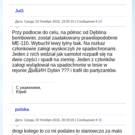
JuG
Дата: Среда, 02 Ноября 2016, 19:55:10 | Сообщение #
14
Przy podlocie do celu, na północ od Dęblina
bombowiec został zaatakowany prawdopodobnie
ME-110. Wybuchł lewy tylny bak. Na rozkaz
członkowie załogi wyskoczyli ze spadochronami.
Jeden z nich widział jak samolot rozpadł się na
dwie części i spadł na ziemię. Jeden z członków
załogi wylądował na spadochronie w lesie w
rejonie ДЫБИН Dybin ??? i trafił do partyzantów.
С уважением,
Юрий
polska
Дата: Среда, 02 Ноября 2016, 20:18:26 | Сообщение #
15
drogi kolego to co mi podales to stanowczo za malo