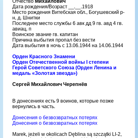
Отчество
Михайлович
Дата рождения/Возраст __.__.1918
Место рождения Витебская обл., Богушевский р-
н, д. Шнитки
Последнее место службы 6 авк дд 9 гв. авд 4 гв.
авиац. п
Воинское звание гв. капитан
Причина выбытия пропал без вести
Дата выбытия в ночь с 13.06.1944 на 14.06.1944
Орден Красного Знамени
Орден Отечественной войны I степени
Герой Советского Союза (Орден Ленина и
медаль «Золотая звезда»)
Сергей Михайлович Черепнёв
В донесениях есть 9 воинов, которые позже
вернулись в часть.
Донесения о безвозвратных потерях
Донесения о безвозвратных потерях
Marek, jeżeli w okolicach Dęblina są szczątki LI-2,