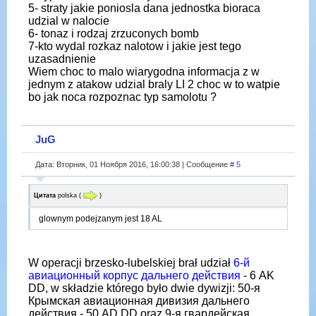
5- straty jakie poniosla dana jednostka bioraca
udzial w nalocie
6- tonaz i rodzaj zrzuconych bomb
7-kto wydal rozkaz nalotow i jakie jest tego
uzasadnienie
Wiem choc to malo wiarygodna informacja z w
jednym z atakow udzial braly LI 2 choc w to watpie
bo jak noca rozpoznac typ samolotu ?
JuG
Дата: Вторник, 01 Ноября 2016, 16:00:38 | Сообщение #
5
Цитата
polska
(
)
glownym podejzanym jest 18 AL
W operacji brzesko-lubelskiej brał udział
6-й
авиационный корпус дальнего действия
- 6 AK
DD, w składzie którego było dwie dywizji: 50-я
Крымская авиационная дивизия дальнего
действия - 50 AD DD oraz 9-я гвардейская