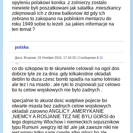
opyleniu polakowi konika .z zolnierzy zostalo
niewiele byli poszatkowani jak sataltka .mieszkancy
zdejmowali ich z drzew balkonow itd gdy ich
zebrano to zakopano na pobliskim mentarzu do
roku 1949 sobie tu lezeli .sa jakies informacje na
ten temat ?
polska
Дата: Вторник, 01 Ноября 2016, 17:24:33 | Сообщение #
11
co do szkopow to te skurwiele celowali na ogol dos
dobrze tyle ze za dnia .gdy kilkakrotnie okladali
deblin to duza czesc bomb spadla na samo lotnisko
ale tez i na miasto . ale ryki to zrujnowali juz celowo
bo tu celow wojskowych nie bylo zadnych .
specjalnie to akurat dosc watpliwe pojecie bo
otwarte miasta bez zadnych celow wojskowych
okladali zarowno ANGLICY ,AMERYKANIE
,NIEMCY A ROSJANIE TEZ NIE BYLI GORSI do
tego dopiszmy Wlochow i niemieckich sojusznikow
typu Rumuni ,wegrzy itd itd ,ale jak zawsze nikt nie
jest winny tylko sami cywile albo piloci bo zle