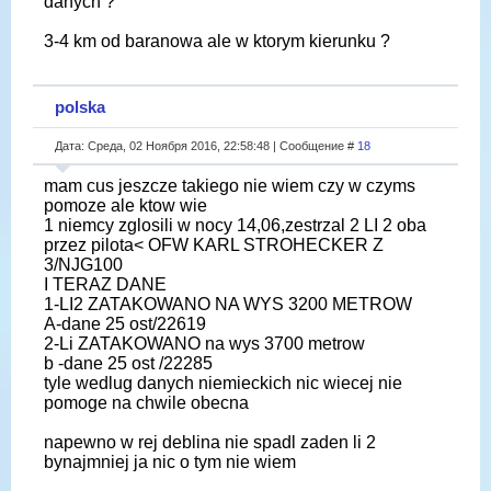
danych ?
3-4 km od baranowa ale w ktorym kierunku ?
polska
Дата: Среда, 02 Ноября 2016, 22:58:48 | Сообщение #
18
mam cus jeszcze takiego nie wiem czy w czyms
pomoze ale ktow wie
1 niemcy zglosili w nocy 14,06,zestrzal 2 LI 2 oba
przez pilota< OFW KARL STROHECKER Z
3/NJG100
I TERAZ DANE
1-LI2 ZATAKOWANO NA WYS 3200 METROW
A-dane 25 ost/22619
2-Li ZATAKOWANO na wys 3700 metrow
b -dane 25 ost /22285
tyle wedlug danych niemieckich nic wiecej nie
pomoge na chwile obecna
napewno w rej deblina nie spadl zaden li 2
bynajmniej ja nic o tym nie wiem