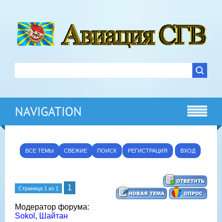
NAVIGATION
ВСЕ ТЕМЫ
СВЕЖИЕ
ПОИСК
РЕГИСТРАЦИЯ
ВХОД
1
Страница
1
из
1
Модератор форума:
Sokol
,
Шайтан