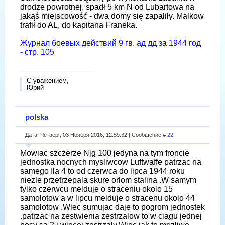
drodze powrotnej, spadł 5 km N od Lubartowa na
jakąś miejscowość - dwa domy się zapaliły. Malkow
trafił do AL, do kapitana Franeka.
Журнал боевых действий 9 гв. ад дд за 1944 год
- стр. 105
С уважением,
Юрий
polska
Дата: Четверг, 03 Ноября 2016, 12:59:32 | Сообщение #
22
Mowiac szczerze Njg 100 jedyna na tym froncie
jednostka nocnych mysliwcow Luftwaffe patrzac na
samego Ila 4 to od czerwca do lipca 1944 roku
niezle przetrzepala skure orlom stalina .W samym
tylko czerwcu melduje o straceniu okolo 15
samolotow a w lipcu melduje o stracenu okolo 44
samolotow .Wiec sumujac daje to pogrom jednostek
.patrzac na zestwienia zestrzalow to w ciagu jednej