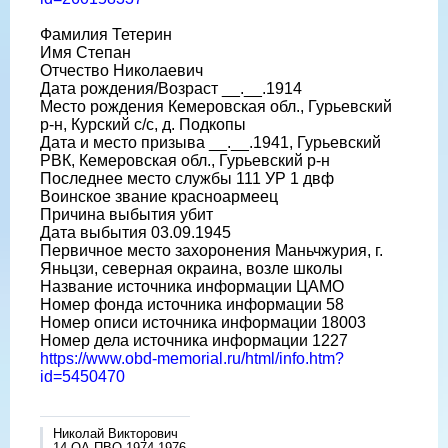
Фамилия Тетерин
Имя Степан
Отчество Николаевич
Дата рождения/Возраст __.__.1914
Место рождения Кемеровская обл., Гурьевский
р-н, Курский с/с, д. Подкопы
Дата и место призыва __.__.1941, Гурьевский
РВК, Кемеровская обл., Гурьевский р-н
Последнее место службы 111 УР 1 двф
Воинское звание красноармеец
Причина выбытия убит
Дата выбытия 03.09.1945
Первичное место захоронения Маньчжурия, г.
Яньцзи, северная окраина, возле школы
Название источника информации ЦАМО
Номер фонда источника информации 58
Номер описи источника информации 18003
Номер дела источника информации 1227
https://www.obd-memorial.ru/html/info.htm?
id=5450470
Николай Викторович
14 ОА ПВО 1974-1976