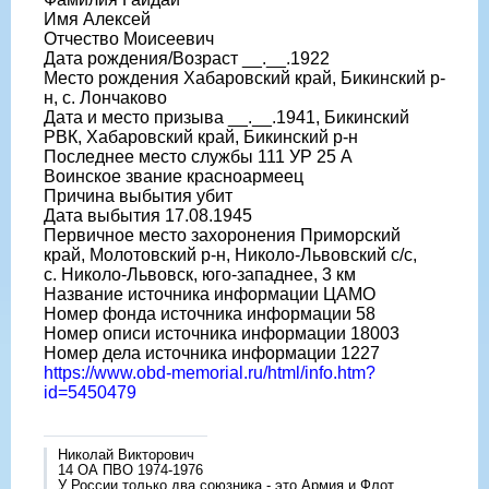
Имя Алексей
Отчество Моисеевич
Дата рождения/Возраст __.__.1922
Место рождения Хабаровский край, Бикинский р-
н, с. Лончаково
Дата и место призыва __.__.1941, Бикинский
РВК, Хабаровский край, Бикинский р-н
Последнее место службы 111 УР 25 А
Воинское звание красноармеец
Причина выбытия убит
Дата выбытия 17.08.1945
Первичное место захоронения Приморский
край, Молотовский р-н, Николо-Львовский с/с,
с. Николо-Львовск, юго-западнее, 3 км
Название источника информации ЦАМО
Номер фонда источника информации 58
Номер описи источника информации 18003
Номер дела источника информации 1227
https://www.obd-memorial.ru/html/info.htm?
id=5450479
Николай Викторович
14 ОА ПВО 1974-1976
У России только два союзника - это Армия и Флот