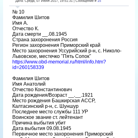
Дата: Среда, 07 Июня 2017, 19:51:31 | Сообщение #
15
№ 10
Фамилия Шитов
Имя А.
Отчество К.
Дата смерти __.08.1945
Страна захоронения Россия
Регион захоронения Приморский край
Место захоронения Уссурийский р-н, с. Николо-
Львовское, местечко "Пять Сопок"
https://www.obd-memorial.ru/html/info.htm?
id=260158339
Фамилия Шитов
Имя Анатолий
Отчество Константинович
Дата рождения/Возраст __.__.1921
Место рождения Башкирская АССР,
Калтасинский р-н, с. Шуншур
Последнее место службы 111 УР
Воинское звание ст. лейтенант
Причина выбытия убит
Дата выбытия 09.08.1945
Первичное место захоронения Приморский