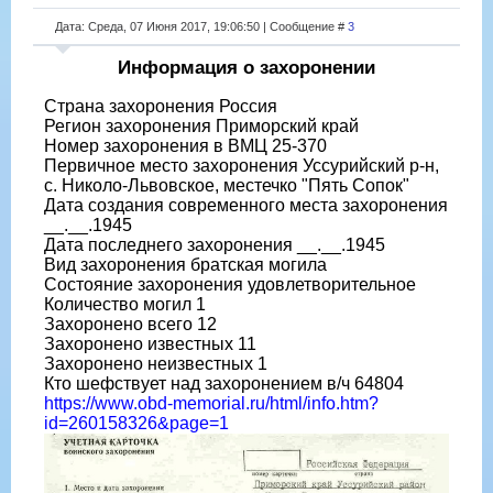
Дата: Среда, 07 Июня 2017, 19:06:50 | Сообщение #
3
Информация о захоронении
Страна захоронения Россия
Регион захоронения Приморский край
Номер захоронения в ВМЦ 25-370
Первичное место захоронения Уссурийский р-н,
с. Николо-Львовское, местечко "Пять Сопок"
Дата создания современного места захоронения
__.__.1945
Дата последнего захоронения __.__.1945
Вид захоронения братская могила
Состояние захоронения удовлетворительное
Количество могил 1
Захоронено всего 12
Захоронено известных 11
Захоронено неизвестных 1
Кто шефствует над захоронением в/ч 64804
https://www.obd-memorial.ru/html/info.htm?
id=260158326&page=1