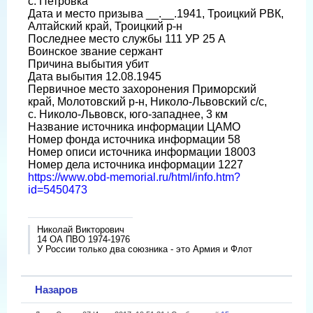
с. Петровка
Дата и место призыва __.__.1941, Троицкий РВК,
Алтайский край, Троицкий р-н
Последнее место службы 111 УР 25 А
Воинское звание сержант
Причина выбытия убит
Дата выбытия 12.08.1945
Первичное место захоронения Приморский
край, Молотовский р-н, Николо-Львовский с/с,
с. Николо-Львовск, юго-западнее, 3 км
Название источника информации ЦАМО
Номер фонда источника информации 58
Номер описи источника информации 18003
Номер дела источника информации 1227
https://www.obd-memorial.ru/html/info.htm?
id=5450473
Николай Викторович
14 ОА ПВО 1974-1976
У России только два союзника - это Армия и Флот
Назаров