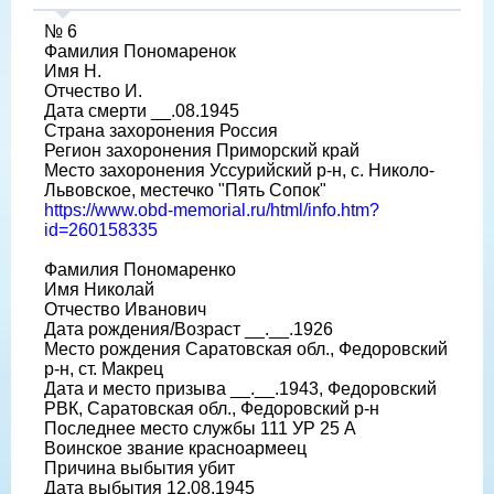
№ 6
Фамилия Пономаренок
Имя Н.
Отчество И.
Дата смерти __.08.1945
Страна захоронения Россия
Регион захоронения Приморский край
Место захоронения Уссурийский р-н, с. Николо-
Львовское, местечко "Пять Сопок"
https://www.obd-memorial.ru/html/info.htm?
id=260158335
Фамилия Пономаренко
Имя Николай
Отчество Иванович
Дата рождения/Возраст __.__.1926
Место рождения Саратовская обл., Федоровский
р-н, ст. Макрец
Дата и место призыва __.__.1943, Федоровский
РВК, Саратовская обл., Федоровский р-н
Последнее место службы 111 УР 25 А
Воинское звание красноармеец
Причина выбытия убит
Дата выбытия 12.08.1945