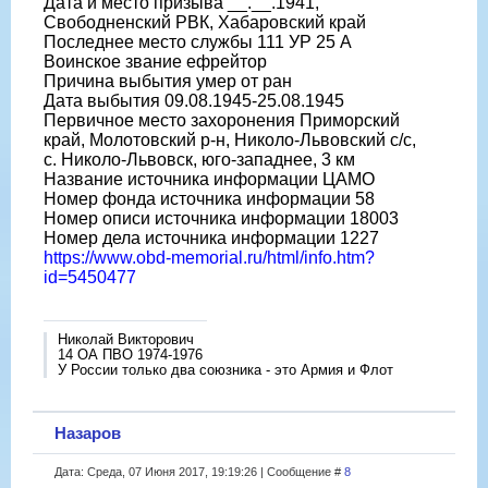
Дата и место призыва __.__.1941,
Свободненский РВК, Хабаровский край
Последнее место службы 111 УР 25 А
Воинское звание ефрейтор
Причина выбытия умер от ран
Дата выбытия 09.08.1945-25.08.1945
Первичное место захоронения Приморский
край, Молотовский р-н, Николо-Львовский с/с,
с. Николо-Львовск, юго-западнее, 3 км
Название источника информации ЦАМО
Номер фонда источника информации 58
Номер описи источника информации 18003
Номер дела источника информации 1227
https://www.obd-memorial.ru/html/info.htm?
id=5450477
Николай Викторович
14 ОА ПВО 1974-1976
У России только два союзника - это Армия и Флот
Назаров
Дата: Среда, 07 Июня 2017, 19:19:26 | Сообщение #
8