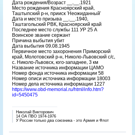
Дата рождения/Возраст __.__.1921
Место рождения Красноярский край,
Таштыпский р-н, прииск 'Неожиданный'
Дата и место призыва __.__.1940,
Таштагольский РВК, Красноярский край
Последнее место службы 111 УР 25 А
Воинское звание сержант
Причина выбытия убит
Дата выбытия 09.08.1945
Первичное место захоронения Приморский
край, Молотовский р-н, Николо-Львовский с/с,
с. Николо-Львовск, юго-западнее, 3 км
Название источника информации ЦАМО
Номер фонда источника информации 58
Номер описи источника информации 18003
Номер дела источника информации 1227
https://www.obd-memorial.ru/html/info.htm?
id=5450475
Николай Викторович
14 ОА ПВО 1974-1976
У России только два союзника - это Армия и Флот