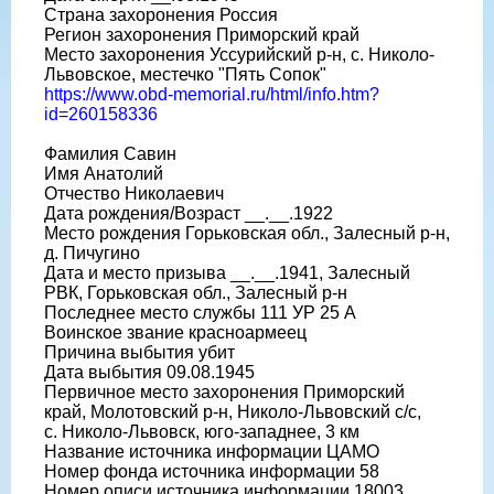
Страна захоронения Россия
Регион захоронения Приморский край
Место захоронения Уссурийский р-н, с. Николо-
Львовское, местечко "Пять Сопок"
https://www.obd-memorial.ru/html/info.htm?
id=260158336
Фамилия Савин
Имя Анатолий
Отчество Николаевич
Дата рождения/Возраст __.__.1922
Место рождения Горьковская обл., Залесный р-н,
д. Пичугино
Дата и место призыва __.__.1941, Залесный
РВК, Горьковская обл., Залесный р-н
Последнее место службы 111 УР 25 А
Воинское звание красноармеец
Причина выбытия убит
Дата выбытия 09.08.1945
Первичное место захоронения Приморский
край, Молотовский р-н, Николо-Львовский с/с,
с. Николо-Львовск, юго-западнее, 3 км
Название источника информации ЦАМО
Номер фонда источника информации 58
Номер описи источника информации 18003