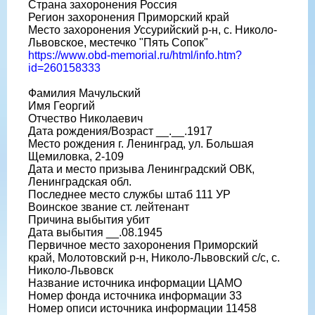
Страна захоронения Россия
Регион захоронения Приморский край
Место захоронения Уссурийский р-н, с. Николо-
Львовское, местечко "Пять Сопок"
https://www.obd-memorial.ru/html/info.htm?
id=260158333
Фамилия Мачульский
Имя Георгий
Отчество Николаевич
Дата рождения/Возраст __.__.1917
Место рождения г. Ленинград, ул. Большая
Щемиловка, 2-109
Дата и место призыва Ленинградский ОВК,
Ленинградская обл.
Последнее место службы штаб 111 УР
Воинское звание ст. лейтенант
Причина выбытия убит
Дата выбытия __.08.1945
Первичное место захоронения Приморский
край, Молотовский р-н, Николо-Львовский с/с, с.
Николо-Львовск
Название источника информации ЦАМО
Номер фонда источника информации 33
Номер описи источника информации 11458