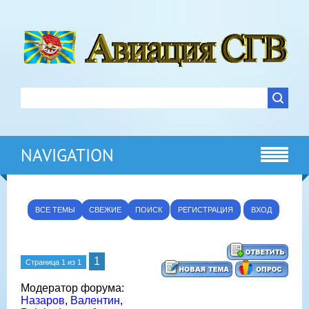
NAVIGATION
ВСЕ ТЕМЫ
СВЕЖИЕ
ПОИСК
РЕГИСТРАЦИЯ
ВХОД
1
Страница
1
из
1
Модератор форума:
Назаров
,
Валентин
,