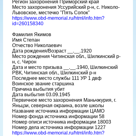
Регион захоронения Приморский край
Место захоронения Уссурийский р-н, с. Николо-
Львовское, местечко "Пять Сопок"
https://www.obd-memorial.ru/html/info.htm?
id=260158340
Фамилия Якимов
Имя Степан
Отчество Николаевич
Дата рождения/Возраст __.__.1920
Место рождения Читинская обл., Шилкинский р-
н, с. Чирон
Дата и место призыва __.__.1940, Шилкинский
РВК, Читинская обл., Шилкинский р-н
Последнее место службы 111 УР 1 двф
Воинское звание старшина
Причина выбытия убит
Дата выбытия 03.09.1945
Первичное место захоронения Маньчжурия, г.
Яньцзи, северная окраина, возле школы
Название источника информации ЦАМО
Номер фонда источника информации 58
Номер описи источника информации 18003
Номер дела источника информации 1227
https://www.obd-memorial.ru/html/info.htm?