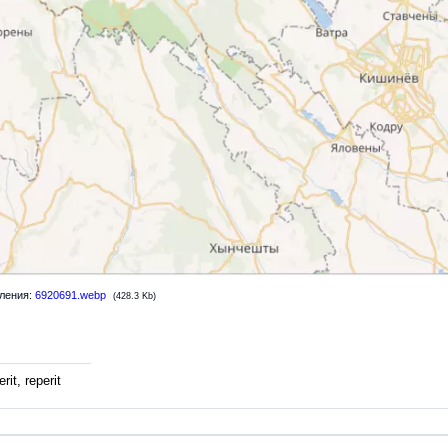
ления:
6920691.webp
(428.3 Kb)
rit, reperit