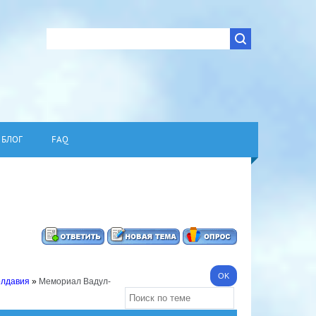
БЛОГ
FAQ
олдавия
»
Мемориал Вадул-