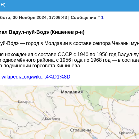
Н)
бота, 30 Ноября 2024, 17:06:43 | Сообщение #
1
ал Вадул-луй-Водэ (Кишенев р-н)
луй-Во́дэ — город в Молдавии в составе сектора Чеканы м
я нахождения с составе СССР с 1940 по 1956 год Вадул-л
 одноимённого района, с 1956 года по 1968 год — в составе
в подчинении горсовета Кишинёва.
ru.wikipedia.org/wiki....4%D1%8D