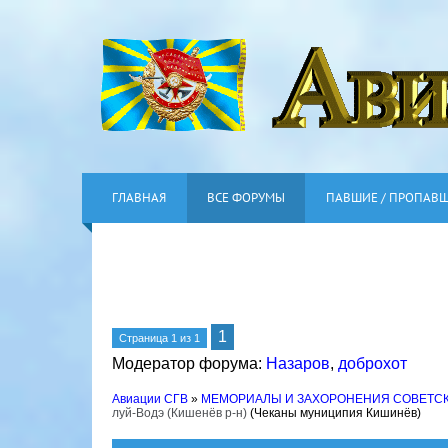
ГЛАВНАЯ
ВСЕ ФОРУМЫ
ПАВШИЕ / ПРОПАВ
1
Страница
1
из
1
Модератор форума:
Назаров
,
доброхот
Авиации СГВ
»
МЕМОРИАЛЫ И ЗАХОРОНЕНИЯ СОВЕТС
луй-Водэ (Кишенёв р-н)
(Чеканы муниципия Кишинёв)