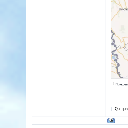
Прикреп
Qui quae