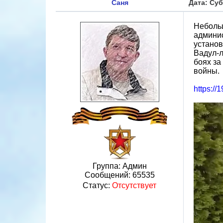
Саня
Дата: Суб
Небольш
админис
установ
Вадул-л
боях за
войны.
https:/
Группа: Админ
Сообщений:
65535
Статус:
Отсутствует