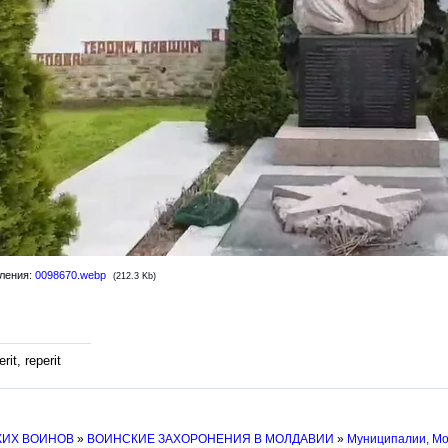
ления:
0098670.webp
(212.3 Kb)
rit, reperit
КИХ ВОИНОВ
»
ВОИНСКИЕ ЗАХОРОНЕНИЯ В МОЛДАВИИ
»
Муниципалии, М