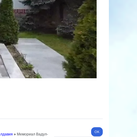
олдавия
»
Мемориал Вадул-