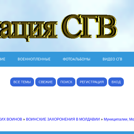
ШИЕ
ВОЕННОПЛЕННЫЕ
ФОТОАЛЬБОМЫ
ВИДЕО СГВ
ВСЕ ТЕМЫ
СВЕЖИЕ
ПОИСК
РЕГИСТРАЦИЯ
ВХОД
КИХ ВОИНОВ
»
ВОИНСКИЕ ЗАХОРОНЕНИЯ В МОЛДАВИИ
»
Муниципалии, М