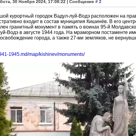
бота, 30 Ноября 2024, 17:08:22 | Сообщение #
2
ой курортный городок Вадул-луй-Водэ расположен на прав
тративно входит в состав муниципия Кишинёв. В его центр
лен гранитный монумент в память о воинах 95-й Молдавск
уй-Водэ в августе 1944 года. На мраморном постаменте им
 освобождение города, а также 27-ми земляков, не вернув
/1941-1945.md/map/kishinev/monuments/