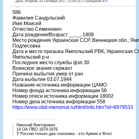
Дата: Вторник, 03 Октября 2017, 12:04:15 | Сообщение #
8
586
Фамилия Сандульский
Имя Моисей
Отчество Семенович
Дата рождения/Возраст __.__.1908
Место рождения Украинская ССР, Винницкая обл., Ямпо
Подлесовка
Дата и место призыва Ямпольский РВК, Украинская СС
Ямпольский р-н
Последнее место службы фэп 30
Воинское звание сержант
Причина выбытия умер от ран
Дата выбытия 03.07.1944
Название источника информации ЦАМО
Номер фонда источника информации 58
Номер описи источника информации 18002
Номер дела источника информации 558
https://www.obd-memorial.ru/html/info.htm?id=6979533
Николай Викторович
14 ОА ПВО 1974-1976
У России только два союзника - это Армия и Флот