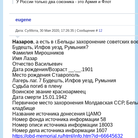
У России только два союзника - это Армия и Флот
eugene
Дата: Суббота, 30 Мая 2020, 17:26:35 | Сообщение #
12
Назаров
, а есть в г.Бельцы захоронение советских 
Будешть, Илфов уезд, Румыния?
Фамилия Мирошников
Имя Лазар
Отчество Васильевич
Дата рождения/Возраст __.__.1901
Место рождения Ставрополь
Лагерь лаг. 7 Будешть, Илфов уезд, Румыния
Судьба погиб в плену
Воинское звание красноармеец
Дата смерти 15.01.1942
Первичное место захоронения Молдавская ССР, Бельцк
кладбище
Название источника донесения ЦАМО
Номер фонда источника информации 58
Номер описи источника информации 18003
Номер дела источника информации 1607
https://obd-memorial.ru/html/info.htm?id=66645632