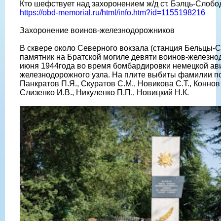
Кто шефствует над захоронением ж/д ст. Бэлць-Слобо
https://obd-memorial.ru/html/info.htm?id=1155198216
Захоронение воинов-железнодорожников
В сквере около Северного вокзала (станция Бельцы-
памятник на Братской могиле девяти воинов-железно
июня 1944года во время бомбардировки немецкой ав
железнодорожного узла. На плите выбиты фамилии по
Панкратов П.Я., Скуратов С.М., Новикова С.Т., Коннов 
Слизенко И.В., Никуленко П.П., Новицкий Н.К.