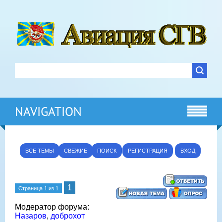
NAVIGATION
ВСЕ ТЕМЫ
СВЕЖИЕ
ПОИСК
РЕГИСТРАЦИЯ
ВХОД
1
Страница
1
из
1
Модератор форума:
Назаров
,
доброхот