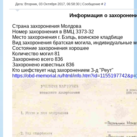
Дата: Вторник, 03 Октября 2017, 06:58:30 | Сообщение #
2
Информация о захоронен
Страна захоронения Молдова
Номер захоронения в ВМЦ З373-32
Место захоронения г. Бэлць, воинское кладбище
Вид захоронения братская могила, индивидуальные 
Состояние захоронения хорошее
Количество могил 81
Захоронено всего 836
Захоронено известных 836
Кто шефствует над захоронением З-д "Реут"
https://obd-memorial.ru/html/info.htm?id=1155197742&p=