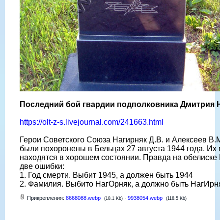
Последний бой гвардии подполковника Дмитрия 
https://olt-z-s.livejournal.com/241663.html
Герои Советского Союза Нагирняк Д.В. и Алексеев В.М
были похоронены в Бельцах 27 августа 1944 года. Их
находятся в хорошем состоянии. Правда на обелиске
две ошибки:
1. Год смерти. Выбит 1945, а должен быть 1944
2. Фамилия. Выбито НагОрняк, а должно быть НагИрн
Прикрепления:
8668088.webp
·
9938054.webp
(18.1 Kb)
(118.5 Kb)