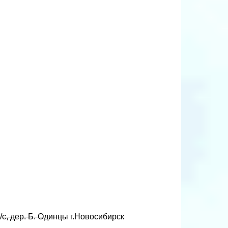
/с, дер. Б. Одинцы
г.Новосибирск