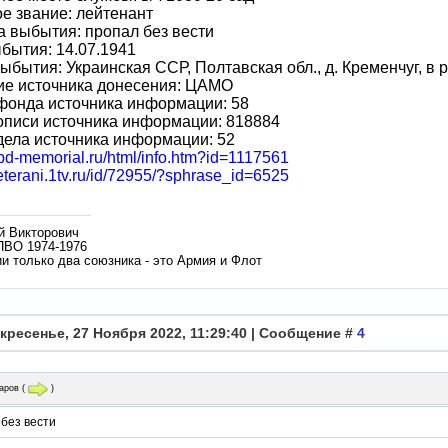
е звание: лейтенант
 выбытия: пропал без вести
бытия: 14.07.1941
ыбытия: Украинская ССР, Полтавская обл., д. Кременчуг, в 
ие источника донесения: ЦАМО
фонда источника информации: 58
описи источника информации: 818884
ела источника информации: 52
obd-memorial.ru/html/info.htm?id=1117561
veterani.1tv.ru/id/72955/?sphrase_id=6525
й Викторович
ПВО 1974-1976
и только два союзника - это Армия и Флот
кресенье, 27 Ноября 2022, 11:29:40 | Сообщение #
4
аров
(
)
без вести