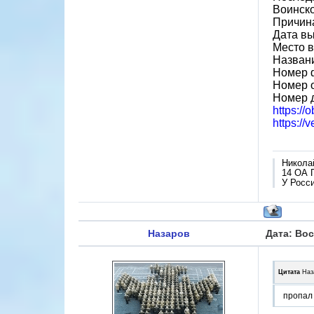
Воинско
Причина
Дата вы
Место в
Назван
Номер 
Номер 
Номер д
https://
https://
Никола
14 ОА 
У Росси
Назаров
Дата: Вос
Цитата
Наз
пропал 