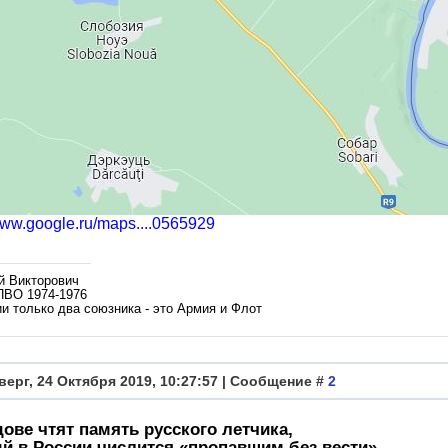
/www.google.ru/maps....0565929
й Викторович
ПВО 1974-1976
и только два союзника - это Армия и Флот
верг, 24 Октября 2019, 10:27:57 | Сообщение #
2
ове чтят память русского летчика,
й в России числится «пропавшим без вести»