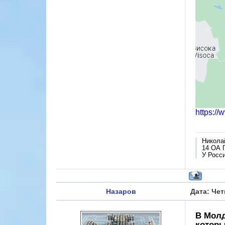
https:/
Никола
14 ОА 
У Росси
Назаров
Дата: Чет
В Молд
которы