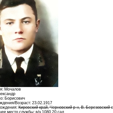
я: Мочалов
лександр
о: Борисович
ждения/Возраст: 23.02.1917
рождения:
Кировский край, Черновский р-н, В. Березовский с
ее место службы: в/ч 1080 20 сад