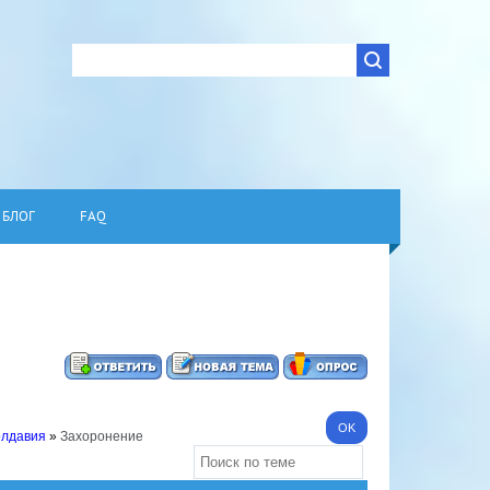
БЛОГ
FAQ
олдавия
»
Захоронение