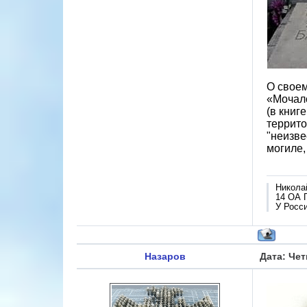
О своем
«Мочало
(в книг
террито
"неизве
могиле,
Никола
14 ОА 
У Росси
Назаров
Дата: Чет