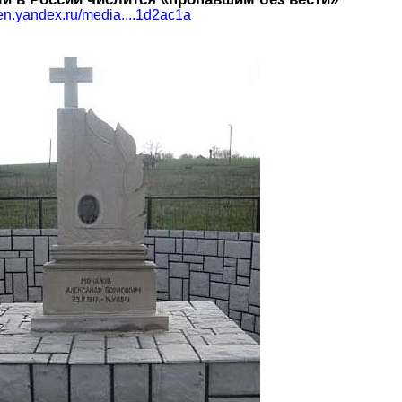
zen.yandex.ru/media....1d2ac1a