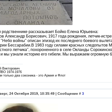
 родственнике рассказывает Бойко Елена Юрьевна:
в Александр Борисович, 1917 года рождения, летчик-истр
е "Небо войны" описан эпизод их последнего боевого вылета)
рии Бессарабии.В 1983 году силами красных следопытов 
стного летчика", похороненного в селе Окланды Сорокинск
 и мы узнали историю его гибели. Мы выражаем огромную 
й Викторович
ПВО 1974-1976
и только два союзника - это Армия и Флот
верг, 24 Октября 2019, 10:35:49 | Сообщение #
3