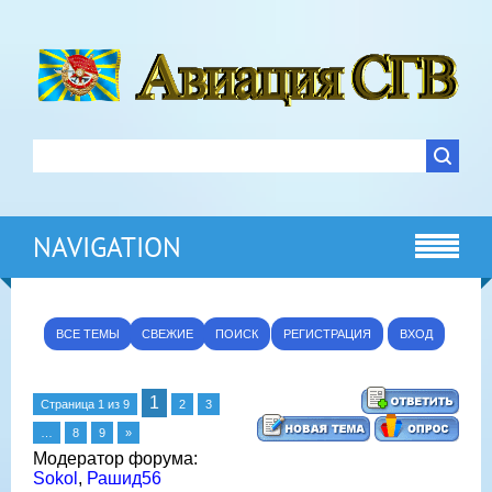
NAVIGATION
ВСЕ ТЕМЫ
СВЕЖИЕ
ПОИСК
РЕГИСТРАЦИЯ
ВХОД
1
Страница
1
из
9
2
3
…
8
9
»
Модератор форума:
Sokol
,
Рашид56