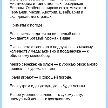
мистических и таинственных праздников
Европы. Особенно широко его отмечают в
Германии, Чехии, Австрии, Швейцарии и
скандинавских странах.
Приметы о погоде
Если пчелы садятся на вишневый цвет,
ожидается богатый урожай вишни.
Пчелы летают лениво и недружно — к малому
количеству меда; активно и поодиночке — к
обильному медосбору.
Много сережек на ольхе — к урожаю овса; много
шишек — к урожаю ячменя.
Грачи играют — к хорошей погоде.
Если утром идет дождь, день будет ясным.
Ясное утреннее солнце — к сухому лету;
пасмурный день — к дождливому.