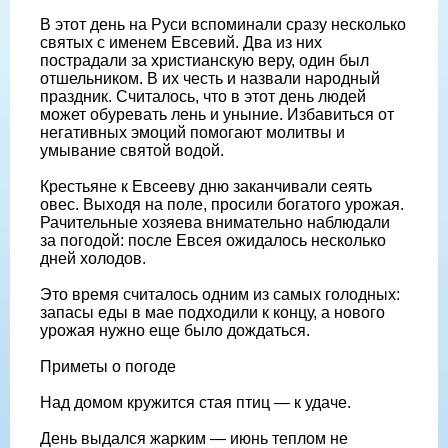
В этот день на Руси вспоминали сразу несколько
святых с именем Евсевий. Два из них
пострадали за христианскую веру, один был
отшельником. В их честь и назвали народный
праздник. Считалось, что в этот день людей
может обуревать лень и уныние. Избавиться от
негативных эмоций помогают молитвы и
умывание святой водой.
Крестьяне к Евсееву дню заканчивали сеять
овес. Выходя на поле, просили богатого урожая.
Рачительные хозяева внимательно наблюдали
за погодой: после Евсея ожидалось несколько
дней холодов.
Это время считалось одним из самых голодных:
запасы еды в мае подходили к концу, а нового
урожая нужно еще было дождаться.
Приметы о погоде
Над домом кружится стая птиц — к удаче.
День выдался жарким — июнь теплом не