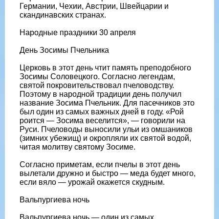
Германии, Чехии, Австрии, Швейцарии и
скандинавских странах.
Народные праздники 30 апреля
День Зосимы Пчельника
Церковь в этот день чтит память преподобного
Зосимы Соловецкого. Согласно легендам,
святой покровительствовал пчеловодству.
Поэтому в народной традиции день получил
название Зосима Пчельник. Для пасечников это
был один из самых важных дней в году. «Рой
роится — Зосима веселится», — говорили на
Руси. Пчеловоды выносили ульи из омшаников
(зимних убежищ) и окропляли их святой водой,
читая молитву святому Зосиме.
Согласно приметам, если пчелы в этот день
вылетали дружно и быстро — меда будет много,
если вяло — урожай окажется скудным.
Вальпургиева ночь
Вальпургиева ночь — один из самых