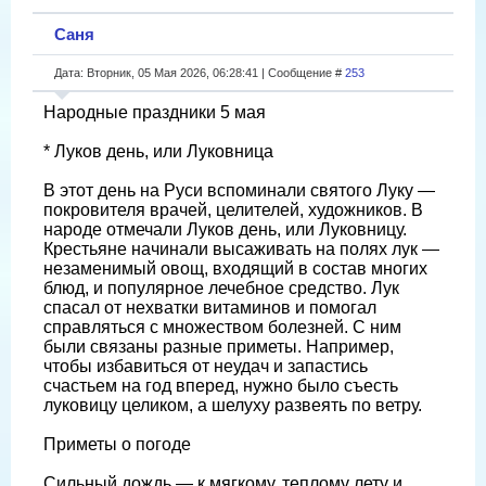
Саня
Дата: Вторник, 05 Мая 2026, 06:28:41 | Сообщение #
253
Народные праздники 5 мая
* Луков день, или Луковница
В этот день на Руси вспоминали святого Луку —
покровителя врачей, целителей, художников. В
народе отмечали Луков день, или Луковницу.
Крестьяне начинали высаживать на полях лук —
незаменимый овощ, входящий в состав многих
блюд, и популярное лечебное средство. Лук
спасал от нехватки витаминов и помогал
справляться с множеством болезней. С ним
были связаны разные приметы. Например,
чтобы избавиться от неудач и запастись
счастьем на год вперед, нужно было съесть
луковицу целиком, а шелуху развеять по ветру.
Приметы о погоде
Сильный дождь — к мягкому, теплому лету и