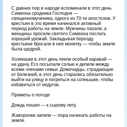
С давних пор в народе вспоминали в этот день
Симеона сродника Господня —
священномученика, одного из 70-ти апостолов. У
крестьян в это время начинался активный
период работы на земле. Мужчины пахали, а
женщины просили святого Симеона послать
хороший урожай. Закладывая борозду,
крестьяне бросали в нее монетку — чтобы земля
была щедрой.
Хозяюшки в этот день пекли особый каравай —
на удачу. Его посыпали солью и делили между
всеми членами семьи. Домочадцы, страдающие
от болезней, в этот день старались обязательно
выйти на улицу и погреться на солнышке, чтобы
избавиться от недугов.
Приметы о погоде
Дождь пошел — к сырому лету.
Жаворонки запели — пора начинать работы на
земле.