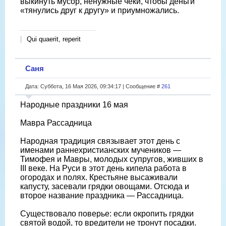
выкинуть мусор, ненужные чеки, чтобы деньги
«тянулись друг к другу» и приумножались.
Qui quaerit, reperit
Саня
Дата: Суббота, 16 Мая 2026, 09:34:17 | Сообщение #
261
Народные праздники 16 мая
Мавра Рассадница
Народная традиция связывает этот день с
именами раннехристианских мучеников —
Тимофея и Мавры, молодых супругов, живших в
III веке. На Руси в этот день кипела работа в
огородах и полях. Крестьяне высаживали
капусту, засевали грядки овощами. Отсюда и
второе название праздника — Рассадница.
Существовало поверье: если окропить грядки
святой водой, то вредители не тронут посадки.