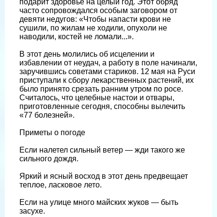
подарит здоровье на целый год. Этот обряд
часто сопровождался особым заговором от
девяти недугов: «Чтобы напасти крови не
сушили, по жилам не ходили, опухоли не
наводили, костей не ломали...».
В этот день молились об исцелении и
избавлении от неудач, а работу в поле начинали,
заручившись советами стариков. 12 мая на Руси
приступали к сбору лекарственных растений, их
было принято срезать ранним утром по росе.
Считалось, что целебные настои и отвары,
приготовленные сегодня, способны вылечить
«77 болезней».
Приметы о погоде
Если налетел сильный ветер — жди такого же
сильного дождя.
Яркий и ясный восход в этот день предвещает
теплое, ласковое лето.
Если на улице много майских жуков — быть
засухе.