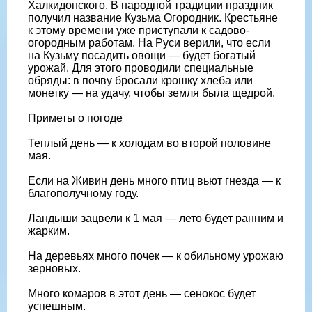
Халкидонского. В народной традиции праздник
получил название Кузьма Огородник. Крестьяне
к этому времени уже приступали к садово-
огородным работам. На Руси верили, что если
на Кузьму посадить овощи — будет богатый
урожай. Для этого проводили специальные
обряды: в почву бросали крошку хлеба или
монетку — на удачу, чтобы земля была щедрой.
Приметы о погоде
Теплый день — к холодам во второй половине
мая.
Если на Живин день много птиц вьют гнезда — к
благополучному году.
Ландыши зацвели к 1 мая — лето будет ранним и
жарким.
На деревьях много почек — к обильному урожаю
зерновых.
Много комаров в этот день — сенокос будет
успешным.