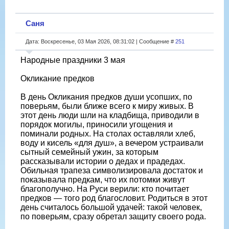
Саня
Дата: Воскресенье, 03 Мая 2026, 08:31:02 | Сообщение #
251
Народные праздники 3 мая
Окликание предков
В день Окликания предков души усопших, по
поверьям, были ближе всего к миру живых. В
этот день люди шли на кладбища, приводили в
порядок могилы, приносили угощения и
поминали родных. На столах оставляли хлеб,
воду и кисель «для душ», а вечером устраивали
сытный семейный ужин, за которым
рассказывали истории о дедах и прадедах.
Обильная трапеза символизировала достаток и
показывала предкам, что их потомки живут
благополучно. На Руси верили: кто почитает
предков — того род благословит. Родиться в этот
день считалось большой удачей: такой человек,
по поверьям, сразу обретал защиту своего рода.