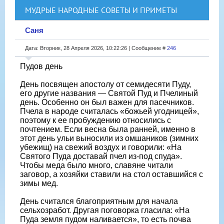
МУДРЫЕ НАРОДНЫЕ СОВЕТЫ И ПРИМЕТЫ
Саня
Дата: Вторник, 28 Апреля 2026, 10:22:26 | Сообщение #
246
Пудов день
День посвящен апостолу от семидесяти Пуду,
его другие названия — Святой Пуд и Пчелиный
день. Особенно он был важен для пасечников.
Пчела в народе считалась «божьей угодницей»,
поэтому к ее пробуждению относились с
почтением. Если весна была ранней, именно в
этот день ульи выносили из омшаников (зимних
убежищ) на свежий воздух и говорили: «На
Святого Пуда доставай пчел из-под спуда».
Чтобы меда было много, славяне читали
заговор, а хозяйки ставили на стол оставшийся с
зимы мед.
День считался благоприятным для начала
сельхозработ. Другая поговорка гласила: «На
Пуда земля пудом наливается», то есть почва