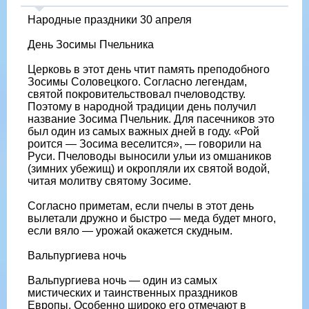
Народные праздники 30 апреля
День Зосимы Пчельника
Церковь в этот день чтит память преподобного
Зосимы Соловецкого. Согласно легендам,
святой покровительствовал пчеловодству.
Поэтому в народной традиции день получил
название Зосима Пчельник. Для пасечников это
был один из самых важных дней в году. «Рой
роится — Зосима веселится», — говорили на
Руси. Пчеловоды выносили ульи из омшаников
(зимних убежищ) и окропляли их святой водой,
читая молитву святому Зосиме.
Согласно приметам, если пчелы в этот день
вылетали дружно и быстро — меда будет много,
если вяло — урожай окажется скудным.
Вальпургиева ночь
Вальпургиева ночь — один из самых
мистических и таинственных праздников
Европы. Особенно широко его отмечают в