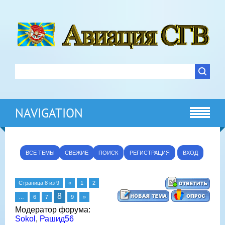
NAVIGATION
ВСЕ ТЕМЫ
СВЕЖИЕ
ПОИСК
РЕГИСТРАЦИЯ
ВХОД
Страница
8
из
9
«
1
2
8
…
6
7
9
»
Модератор форума:
Sokol
,
Рашид56