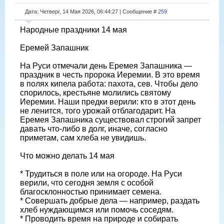
Дата: Четверг, 14 Мая 2026, 06:44:27 | Сообщение #
259
Народные праздники 14 мая
Еремей Запашник
На Руси отмечали день Еремея Запашника —
праздник в честь пророка Иеремии. В это время
в полях кипела работа: пахота, сев. Чтобы дело
спорилось, крестьяне молились святому
Иеремии. Наши предки верили: кто в этот день
не ленится, того урожай отблагодарит. На
Еремея Запашника существовал строгий запрет
давать что-либо в долг, иначе, согласно
приметам, сам хлеба не увидишь.
Что можно делать 14 мая
* Трудиться в поле или на огороде. На Руси
верили, что сегодня земля с особой
благосклонностью принимает семена.
* Совершать добрые дела — например, раздать
хлеб нуждающимся или помочь соседям.
* Проводить время на природе и собирать