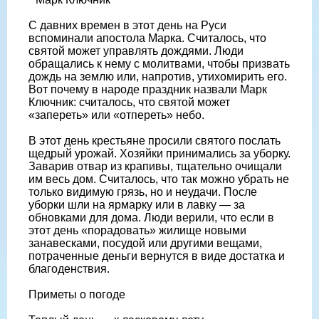
С давних времен в этот день на Руси
вспоминали апостола Марка. Считалось, что
святой может управлять дождями. Люди
обращались к нему с молитвами, чтобы призвать
дождь на землю или, напротив, утихомирить его.
Вот почему в народе праздник назвали Марк
Ключник: считалось, что святой может
«запереть» или «отпереть» небо.
В этот день крестьяне просили святого послать
щедрый урожай. Хозяйки принимались за уборку.
Заварив отвар из крапивы, тщательно очищали
им весь дом. Считалось, что так можно убрать не
только видимую грязь, но и неудачи. После
уборки шли на ярмарку или в лавку — за
обновками для дома. Люди верили, что если в
этот день «порадовать» жилище новыми
занавесками, посудой или другими вещами,
потраченные деньги вернутся в виде достатка и
благоденствия.
Приметы о погоде