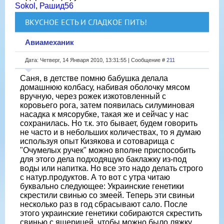
Sokol
,
Рашид56
ВКУСНОЕ ЕСТЬ И СЛАДКОЕ ПИТЬ!
Авиамеханик
Дата: Четверг, 14 Января 2010, 13:31:55 | Сообщение #
211
Саня, в детстве помню бабушка делала
домашнюю колбасу, набивая оболочку мясом
вручную, через рожек изкотовленный с
коровьего рога, затем появилась силуминовая
насадка к мясорубке, такая же и сейчас у нас
сохранилась. Но т.к. это бывает, будем говорить
не часто и в небольших количествах, то я думаю
используя опыт Кизякова и сотоварища с
"Очумелых ручек" можно вполне приспособить
для этого дела подходящую баклажку из-под
воды или напитка. Но все это надо делать строго
с натур.продуктов. А то вот с утра читаю
буквально следующее: Украинские генетики
скрестили свинью со змеей. Теперь эти свиньи
несколько раз в год сбрасывают сало. После
этого украинские генетики собираются скрестить
свинью с ящерицей, чтобы можно было ляжку