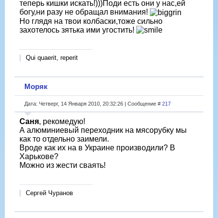
теперь кишки искать!)))Поди есть они у нас,ей
богу,ни разу не обращал внимания!
Но глядя на твои колбаски,тоже сильно
захотелось зятька ими угостить!
Qui quaerit, reperit
Моряк
Дата: Четверг, 14 Января 2010, 20:32:26 | Сообщение #
217
Саня
, рекомедую!
А алюминиевый переходник на мясорубку мы
как то отдельно заимели.
Вроде как их на в Украине производили? В
Харькове?
Можно из жести сваять!
Сергей Чуранов