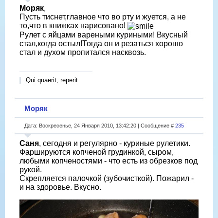
Моряк
,
Пусть тиснет,главное что во рту и жуется, а не
то,что в книжках нарисовано!
Рулет с яйцами вареными куриными! Вкусный
стал,когда остыл!Тогда он и резаться хорошо
стал и духом пропитался насквозь.
Qui quaerit, reperit
Моряк
Дата: Воскресенье, 24 Января 2010, 13:42:20 | Сообщение #
235
Саня
, сегодня и регулярно - куриные рулетики.
Фаршируются копченой грудинкой, сыром,
любыми копченостями - что есть из обрезков под
рукой.
Скрепляется палочкой (зубочисткой). Пожарил -
и на здоровье. Вкусно.