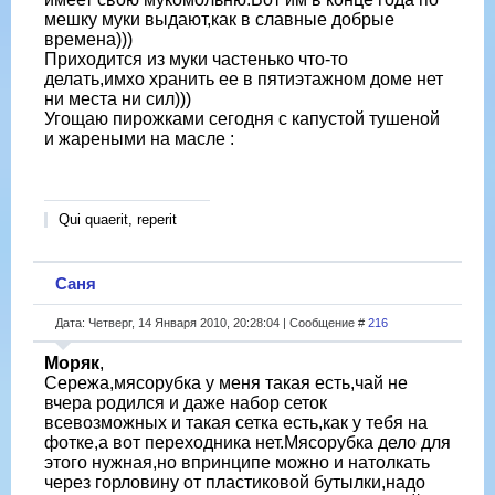
мешку муки выдают,как в славные добрые
времена)))
Приходится из муки частенько что-то
делать,имхо хранить ее в пятиэтажном доме нет
ни места ни сил)))
Угощаю пирожками сегодня с капустой тушеной
и жареными на масле :
Qui quaerit, reperit
Саня
Дата: Четверг, 14 Января 2010, 20:28:04 | Сообщение #
216
Моряк
,
Сережа,мясорубка у меня такая есть,чай не
вчера родился и даже набор сеток
всевозможных и такая сетка есть,как у тебя на
фотке,а вот переходника нет.Мясорубка дело для
этого нужная,но впринципе можно и натолкать
через горловину от пластиковой бутылки,надо