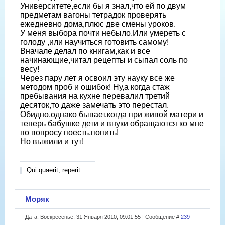
Университете,если бы я знал,что ей по двум
предметам вагоны тетрадок проверять
ежедневно дома,плюс две смены уроков.
У меня выбора почти небыло.Или умереть с
голоду ,или научиться готовить самому!
Вначале делал по книгам,как и все
начинающие,читал рецепты и сыпал соль по
весу!
Через пару лет я освоил эту науку все же
методом проб и ошибок! Ну,а когда стаж
пребывания на кухне перевалил третий
десяток,то даже замечать это перестал.
Обидно,однако бывает,когда при живой матери и
теперь бабушке дети и внуки обращаются ко мне
по вопросу поесть,попить!
Но выжили и тут!
Qui quaerit, reperit
Моряк
Дата: Воскресенье, 31 Января 2010, 09:01:55 | Сообщение #
239