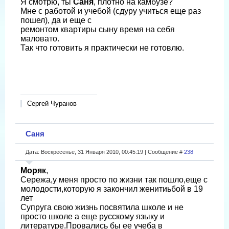
Я смотрю, ты
Саня
, плотно на камбузе?
Мне с работой и учебой (сдуру учиться еще раз
пошел), да и еще с
ремонтом квартиры сыну время на себя
маловато.
Так что готовить я практически не готовлю.
Сергей Чуранов
Саня
Дата: Воскресенье, 31 Января 2010, 00:45:19 | Сообщение #
238
Моряк
,
Сережа,у меня просто по жизни так пошло,еще с
молодости,которую я закончил женитиьбой в 19
лет
Супруга свою жизнь посвятила школе и не
просто школе а еще русскому языку и
литературе.Провались бы ее учеба в