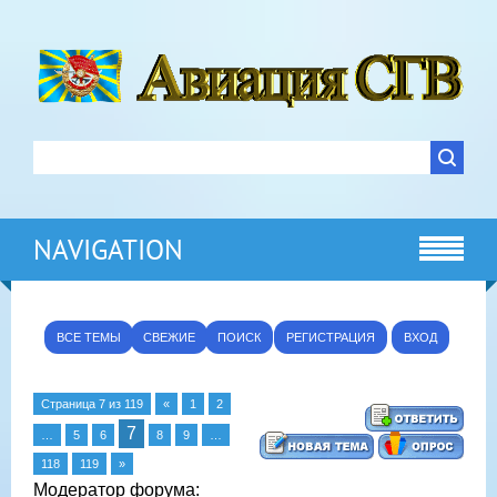
NAVIGATION
ВСЕ ТЕМЫ
СВЕЖИЕ
ПОИСК
РЕГИСТРАЦИЯ
ВХОД
Страница
7
из
119
«
1
2
7
…
5
6
8
9
…
118
119
»
Модератор форума: