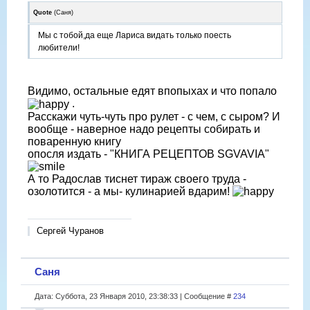
Quote
(
Саня
)
Мы с тобой,да еще Лариса видать только поесть
любители!
Видимо, остальные едят впопыхах и что попало
.
Расскажи чуть-чуть про рулет - с чем, с сыром? И
вообще - наверное надо рецепты собирать и
поваренную книгу
опосля издать - "КНИГА РЕЦЕПТОВ SGVAVIA"
А то Радослав тиснет тираж своего труда -
озолотится - а мы- кулинарией вдарим!
Сергей Чуранов
Саня
Дата: Суббота, 23 Января 2010, 23:38:33 | Сообщение #
234