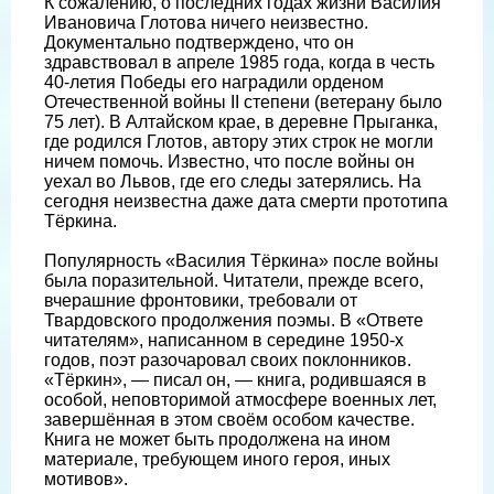
К сожалению, о последних годах жизни Василия
Ивановича Глотова ничего неизвестно.
Документально подтверждено, что он
здравствовал в апреле 1985 года, когда в честь
40-летия Победы его наградили орденом
Отечественной войны II степени (ветерану было
75 лет). В Алтайском крае, в деревне Прыганка,
где родился Глотов, автору этих строк не могли
ничем помочь. Известно, что после войны он
уехал во Львов, где его следы затерялись. На
сегодня неизвестна даже дата смерти прототипа
Тёркина.
Популярность «Василия Тёркина» после войны
была поразительной. Читатели, прежде всего,
вчерашние фронтовики, требовали от
Твардовского продолжения поэмы. В «Ответе
читателям», написанном в середине 1950-х
годов, поэт разочаровал своих поклонников.
«Тёркин», — писал он, — книга, родившаяся в
особой, неповторимой атмосфере военных лет,
завершённая в этом своём особом качестве.
Книга не может быть продолжена на ином
материале, требующем иного героя, иных
мотивов».