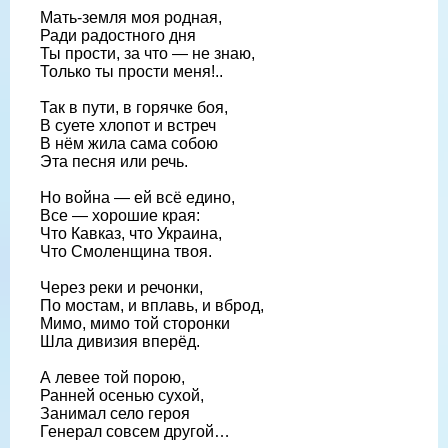
Мать-земля моя родная,
Ради радостного дня
Ты прости, за что — не знаю,
Только ты прости меня!..
Так в пути, в горячке боя,
В суете хлопот и встреч
В нём жила сама собою
Эта песня или речь.
Но война — ей всё едино,
Все — хорошие края:
Что Кавказ, что Украина,
Что Смоленщина твоя.
Через реки и речонки,
По мостам, и вплавь, и вброд,
Мимо, мимо той сторонки
Шла дивизия вперёд.
А левее той порою,
Ранней осенью сухой,
Занимал село героя
Генерал совсем другой…