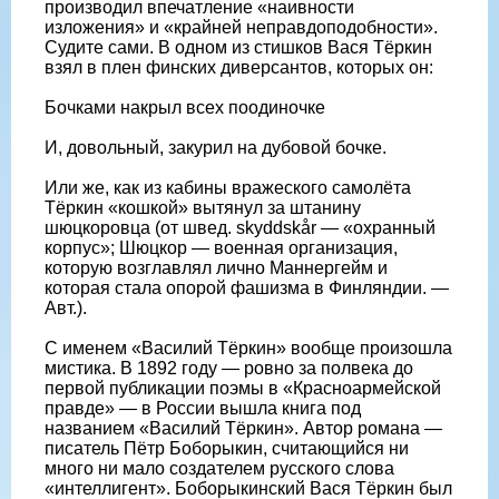
производил впечатление «наивности
изложения» и «крайней неправдоподобности».
Судите сами. В одном из стишков Вася Тёркин
взял в плен финских диверсантов, которых он:
Бочками накрыл всех поодиночке
И, довольный, закурил на дубовой бочке.
Или же, как из кабины вражеского самолёта
Тёркин «кошкой» вытянул за штанину
шюцкоровца (от швед. skyddskår — «охранный
корпус»; Шюцкор — военная организация,
которую возглавлял лично Маннергейм и
которая стала опорой фашизма в Финляндии. —
Авт.).
С именем «Василий Тёркин» вообще произошла
мистика. В 1892 году — ровно за полвека до
первой публикации поэмы в «Красноармейской
правде» — в России вышла книга под
названием «Василий Тёркин». Автор романа —
писатель Пётр Боборыкин, считающийся ни
много ни мало создателем русского слова
«интеллигент». Боборыкинский Вася Тёркин был