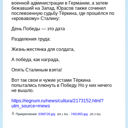
военной администрации в Германии, а затем
бежавший на Запад. Юрасов также сочинил
послевоенную судьбу Тёркина, где прошёлся по
«кровавому» Сталину:
День Победы — это дата
Разделения труда:
Жизнь-жестянка для солдата,
А победа, как награда,
Опять Сталиным взята!
Вот так свои и чужие устами Тёркина
попытались плюнуть в Победу. Но у них ничего
не вышло.
https://regnum.ru/news/cultura/2173152.html?
utm_source=rnews
Прикрепления:
6368726.jpg
·
7401955.jpg
(84.1 Kb)
(26.3 Kb)