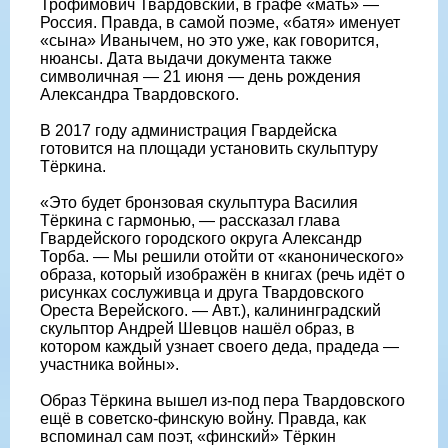
Трофимович Твардовский, в графе «мать» —
Россия. Правда, в самой поэме, «батя» именует
«сына» Иванычем, но это уже, как говорится,
нюансы. Дата выдачи документа также
символичная — 21 июня — день рождения
Александра Твардовского.
В 2017 году администрация Гвардейска
готовится на площади установить скульптуру
Тёркина.
«Это будет бронзовая скульптура Василия
Тёркина с гармонью, — рассказал глава
Гвардейского городского округа Александр
Торба. — Мы решили отойти от «канонического»
образа, который изображён в книгах (речь идёт о
рисунках сослуживца и друга Твардовского
Ореста Верейского. — Авт.), калининградский
скульптор Андрей Шевцов нашёл образ, в
котором каждый узнает своего деда, прадеда —
участника войны».
Образ Тёркина вышел из-под пера Твардовского
ещё в советско-финскую войну. Правда, как
вспоминал сам поэт, «финский» Тёркин