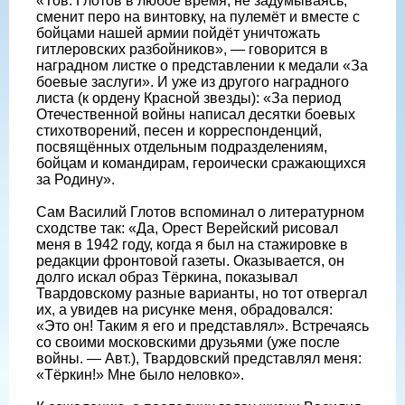
«Тов. Глотов в любое время, не задумываясь,
сменит перо на винтовку, на пулемёт и вместе с
бойцами нашей армии пойдёт уничтожать
гитлеровских разбойников», — говорится в
наградном листке о представлении к медали «За
боевые заслуги». И уже из другого наградного
листа (к ордену Красной звезды): «За период
Отечественной войны написал десятки боевых
стихотворений, песен и корреспонденций,
посвящённых отдельным подразделениям,
бойцам и командирам, героически сражающихся
за Родину».
Сам Василий Глотов вспоминал о литературном
сходстве так: «Да, Орест Верейский рисовал
меня в 1942 году, когда я был на стажировке в
редакции фронтовой газеты. Оказывается, он
долго искал образ Тёркина, показывал
Твардовскому разные варианты, но тот отвергал
их, а увидев на рисунке меня, обрадовался:
«Это он! Таким я его и представлял». Встречаясь
со своими московскими друзьями (уже после
войны. — Авт.), Твардовский представлял меня:
«Тёркин!» Мне было неловко».