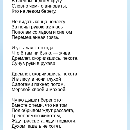
В боевом родном кругу,
Словно чем-то виноваты,
Кто на левом берегу.
Не видать конца ночлегу.
За ночь грудою взялась
Пополам со льдом и снегом
Перемешанная грязь.
И усталая с похода,
Что б там ни было, — жива,
Дремлет, скорчившись, пехота,
Сунув руки в рукава.
Дремлет, скорчившись, пехота,
И в лесу, в ночи глухой
Сапогами пахнет, потом,
Мерзлой хвоей и махрой.
Чутко дышит берег этот
Вместе с теми, что на том
Под обрывом ждут рассвета,
Греют землю животом, -
Ждут рассвета, ждут подмоги,
Духом падать не хотят.