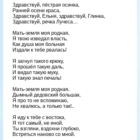
Здравствуй, пёстрая осинка,
Ранней осени краса,
Здравствуй, Ельня, здравствуй, Глинка,
Здравствуй, речка Лучеса…
Мать-земля моя родная,
Я твою изведал власть,
Как душа моя больная
Издали к тебе рвалась!
Я загнул такого крюку,
Я прошёл такую даль,
И видал такую муку,
И такую знал печаль!
Мать-земля моя родная,
Дымный дедовский большак,
Я про то не вспоминаю,
Не хвалюсь, а только так!..
Я иду к тебе с востока,
Я тот самый, не иной.
Ты взгляни, вздохни глубоко,
Встреться наново со мной.