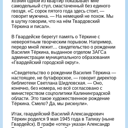
хозяин одной из квартир показывает мне
самодельный стул, смастаченный без единого
гвоздя. «С сорок пятого года здесь стоит, —
говорит мужчина. — На немецкий не похож. Мы
в шутку говорим, что на нём Твардовский
Тёркина и писал».
В Гвардейске берегут память о Тёркине с
невероятным творческим порывом. Например,
передо мной лежит… свидетельство о рождении
Василия Тёркина, выданное отделом ЗАГСа
администрации муниципального образования
«Гвардейский городской округ».
«Свидетельство о рождении Василия Тёркина —
настоящее, не бутафорское, — говорит директор
библиотеки Светлана Шидловская. — Оно,
конечно, без номера, но всё согласовано с
министерством соцполитики Калининградской
области. Это такое художественное рождение
Тёркина. Смело? Да, мы рискнули».
Итак, гвардейский Василий Александрович
Тёркин родился 9 мая 1945 года в Тапиау (ныне
Гвардейск). В графе «отец» указан Александр