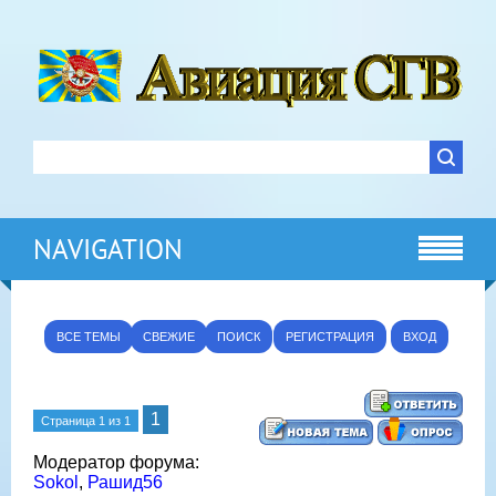
NAVIGATION
ВСЕ ТЕМЫ
СВЕЖИЕ
ПОИСК
РЕГИСТРАЦИЯ
ВХОД
1
Страница
1
из
1
Модератор форума:
Sokol
,
Рашид56