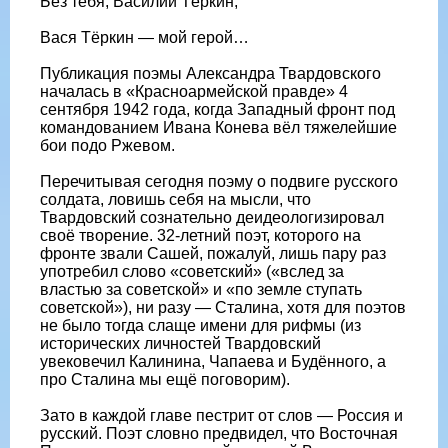
Без тебя, Василий Тёркин,
Вася Тёркин — мой герой…
Публикация поэмы Александра Твардовского
началась в «Красноармейской правде» 4
сентября 1942 года, когда Западный фронт под
командованием Ивана Конева вёл тяжелейшие
бои подо Ржевом.
Перечитывая сегодня поэму о подвиге русского
солдата, ловишь себя на мысли, что
Твардовский сознательно деидеологизировал
своё творение. 32-летний поэт, которого на
фронте звали Сашей, пожалуй, лишь пару раз
употребил слово «советский» («вслед за
властью за советской» и «по земле ступать
советской»), ни разу — Сталина, хотя для поэтов
не было тогда слаще имени для рифмы (из
исторических личностей Твардовский
увековечил Калинина, Чапаева и Будённого, а
про Сталина мы ещё поговорим).
Зато в каждой главе пестрит от слов — Россия и
русский. Поэт словно предвидел, что Восточная