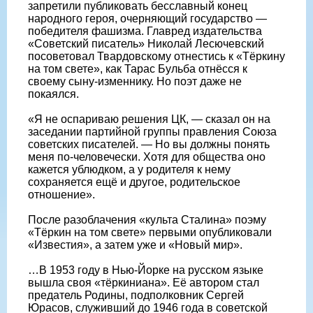
запретили публиковать бесславный конец
народного героя, очерняющий государство —
победителя фашизма. Главред издательства
«Советский писатель» Николай Лесючевский
посоветовал Твардовскому отнестись к «Тёркину
на том свете», как Тарас Бульба отнёсся к
своему сыну-изменнику. Но поэт даже не
покаялся.
«Я не оспариваю решения ЦК, — сказал он на
заседании партийной группы правления Союза
советских писателей. — Но вы должны понять
меня по-человечески. Хотя для общества оно
кажется ублюдком, а у родителя к нему
сохраняется ещё и другое, родительское
отношение».
После разоблачения «культа Сталина» поэму
«Тёркин на том свете» первыми опубликовали
«Известия», а затем уже и «Новый мир».
…В 1953 году в Нью-Йорке на русском языке
вышла своя «тёркиниана». Её автором стал
предатель Родины, подполковник Сергей
Юрасов, служивший до 1946 года в советской