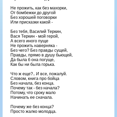
Не прожить, как без махорки,
От бомбежки до другой
Без хорошей поговорки
Или присказки какой -
Без тебя, Василий Теркин,
Вася Теркин - мой герой,
А всего иного пуще
Не прожить наверняка -
Без чего? Без правды сущей,
Правды, прямо в душу бьющей,
Да была б она погуще,
Как бы ни была горька.
Что ж еще?.. И все, пожалуй.
Словом, книга про бойца
Без начала, без конца.
Почему так - без начала?
Потому, что сроку мало
Начинать ее сначала.
Почему же без конца?
Просто жалко молодца.