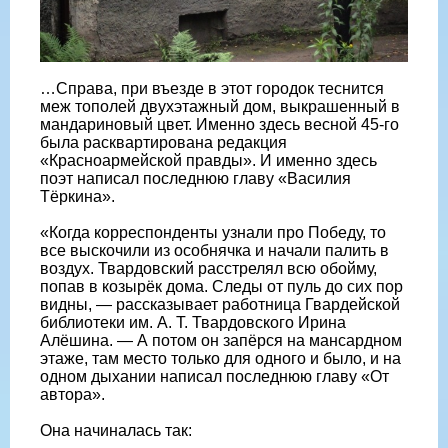
…Справа, при въезде в этот городок теснится
меж тополей двухэтажный дом, выкрашенный в
мандариновый цвет. Именно здесь весной 45-го
была расквартирована редакция
«Красноармейской правды». И именно здесь
поэт написал последнюю главу «Василия
Тёркина».
«Когда корреспонденты узнали про Победу, то
все выскочили из особнячка и начали палить в
воздух. Твардовский расстрелял всю обойму,
попав в козырёк дома. Следы от пуль до сих пор
видны, — рассказывает работница Гвардейской
библиотеки им. А. Т. Твардовского Ирина
Алёшина. — А потом он запёрся на мансардном
этаже, там место только для одного и было, и на
одном дыхании написал последнюю главу «От
автора».
Она начиналась так: