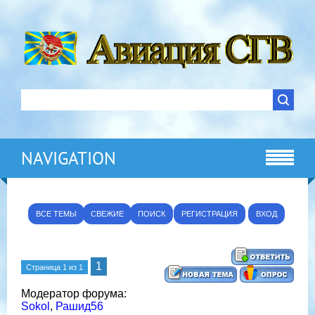
NAVIGATION
ВСЕ ТЕМЫ
СВЕЖИЕ
ПОИСК
РЕГИСТРАЦИЯ
ВХОД
1
Страница
1
из
1
Модератор форума:
Sokol
,
Рашид56