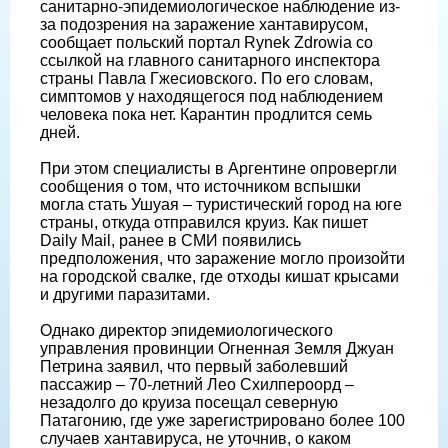
санитарно-эпидемиологическое наблюдение из-
за подозрения на заражение хантавирусом,
сообщает польский портал Rynek Zdrowia со
ссылкой на главного санитарного инспектора
страны Павла Гжесиовского. По его словам,
симптомов у находящегося под наблюдением
человека пока нет. Карантин продлится семь
дней.
При этом специалисты в Аргентине опровергли
сообщения о том, что источником вспышки
могла стать Ушуая – туристический город на юге
страны, откуда отправился круиз. Как пишет
Daily Mail, ранее в СМИ появились
предположения, что заражение могло произойти
на городской свалке, где отходы кишат крысами
и другими паразитами.
Однако директор эпидемиологического
управления провинции Огненная Земля Джуан
Петрина заявил, что первый заболевший
пассажир – 70-летний Лео Схилпероорд –
незадолго до круиза посещал северную
Патагонию, где уже зарегистрировано более 100
случаев хантавируса, не уточнив, о каком