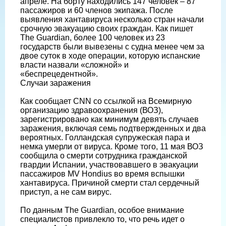
апреле. На борту находились 147 человек – 87
пассажиров и 60 членов экипажа. После
выявления хантавируса несколько стран начали
срочную эвакуацию своих граждан. Как пишет
The Guardian, более 100 человек из 23
государств были вывезены с судна менее чем за
двое суток в ходе операции, которую испанские
власти назвали «сложной» и
«беспрецедентной».
Случаи заражения
Как сообщает CNN со ссылкой на Всемирную
организацию здравоохранения (ВОЗ),
зарегистрировано как минимум девять случаев
заражения, включая семь подтвержденных и два
вероятных. Голландская супружеская пара и
немка умерли от вируса. Кроме того, 11 мая ВОЗ
сообщила о смерти сотрудника гражданской
гвардии Испании, участвовавшего в эвакуации
пассажиров MV Hondius во время вспышки
хантавируса. Причиной смерти стал сердечный
приступ, а не сам вирус.
По данным The Guardian, особое внимание
специалистов привлекло то, что речь идет о