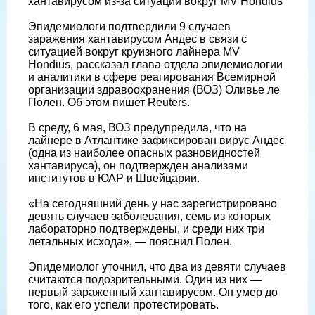
хантавирусом из-за ситуации вокруг MV Hondius
Эпидемиологи подтвердили 9 случаев
заражения хантавирусом Андес в связи с
ситуацией вокруг круизного лайнера MV
Hondius, рассказал глава отдела эпидемиологии
и аналитики в сфере реагирования Всемирной
организации здравоохранения (ВОЗ) Оливье ле
Полен. Об этом пишет Reuters.
В среду, 6 мая, ВОЗ предупредила, что на
лайнере в Атлантике зафиксирован вирус Андес
(одна из наиболее опасных разновидностей
хантавируса), он подтвержден анализами
институтов в ЮАР и Швейцарии.
«На сегодняшний день у нас зарегистрировано
девять случаев заболевания, семь из которых
лабораторно подтверждены, и среди них три
летальных исхода», — пояснил Полен.
Эпидемиолог уточнил, что два из девяти случаев
считаются подозрительными. Один из них —
первый зараженный хантавирусом. Он умер до
того, как его успели протестировать.