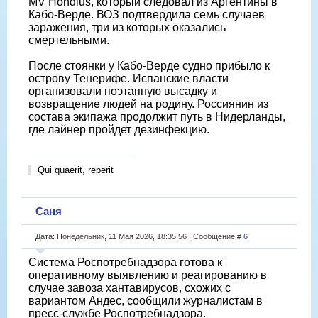
MV Hondius, который следовал из Аргентины в
Кабо-Верде. ВОЗ подтвердила семь случаев
заражения, три из которых оказались
смертельными.
После стоянки у Кабо-Верде судно прибыло к
острову Тенерифе. Испанские власти
организовали поэтапную высадку и
возвращение людей на родину. Россиянин из
состава экипажа продолжит путь в Нидерланды,
где лайнер пройдет дезинфекцию.
Qui quaerit, reperit
Саня
Дата: Понедельник, 11 Мая 2026, 18:35:56 | Сообщение #
6
Система Роспотребнадзора готова к
оперативному выявлению и реагированию в
случае завоза хантавирусов, схожих с
вариантом Андес, сообщили журналистам в
пресс-службе Роспотребнадзора.