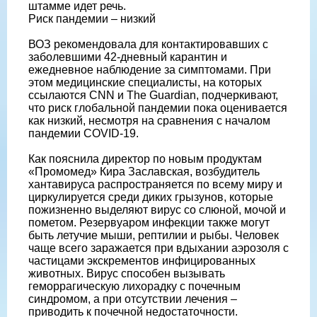
штамме идет речь.
Риск пандемии – низкий
ВОЗ рекомендовала для контактировавших с
заболевшими 42-дневный карантин и
ежедневное наблюдение за симптомами. При
этом медицинские специалисты, на которых
ссылаются CNN и The Guardian, подчеркивают,
что риск глобальной пандемии пока оценивается
как низкий, несмотря на сравнения с началом
пандемии COVID-19.
Как пояснила директор по новым продуктам
«Промомед» Кира Заславская, возбудитель
хантавируса распространяется по всему миру и
циркулируется среди диких грызунов, которые
пожизненно выделяют вирус со слюной, мочой и
пометом. Резервуаром инфекции также могут
быть летучие мыши, рептилии и рыбы. Человек
чаще всего заражается при вдыхании аэрозоля с
частицами экскрементов инфицированных
животных. Вирус способен вызывать
геморрагическую лихорадку с почечным
синдромом, а при отсутствии лечения –
приводить к почечной недостаточности.