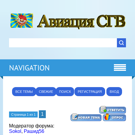
NAVIGATION
ВСЕ ТЕМЫ
СВЕЖИЕ
ПОИСК
РЕГИСТРАЦИЯ
ВХОД
1
Страница
1
из
1
Модератор форума:
Sokol
,
Рашид56