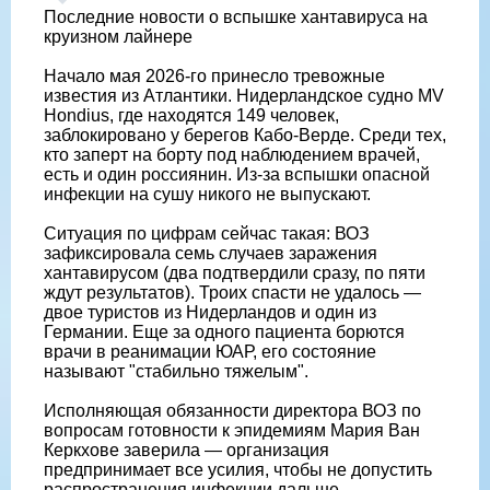
Последние новости о вспышке хантавируса на
круизном лайнере
Начало мая 2026-го принесло тревожные
известия из Атлантики. Нидерландское судно MV
Hondius, где находятся 149 человек,
заблокировано у берегов Кабо-Верде. Среди тех,
кто заперт на борту под наблюдением врачей,
есть и один россиянин. Из-за вспышки опасной
инфекции на сушу никого не выпускают.
Ситуация по цифрам сейчас такая: ВОЗ
зафиксировала семь случаев заражения
хантавирусом (два подтвердили сразу, по пяти
ждут результатов). Троих спасти не удалось —
двое туристов из Нидерландов и один из
Германии. Еще за одного пациента борются
врачи в реанимации ЮАР, его состояние
называют "стабильно тяжелым".
Исполняющая обязанности директора ВОЗ по
вопросам готовности к эпидемиям Мария Ван
Керкхове заверила — организация
предпринимает все усилия, чтобы не допустить
распространения инфекции дальше.