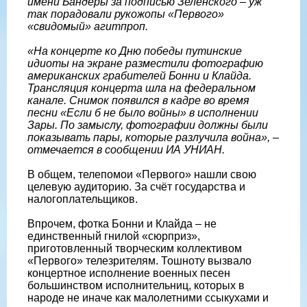
имени Бандеры за подписью Зеленского – уж
так порадовали рукожопы «Первого»
«свидомый» агитпроп.
«На концерте ко Дню победы путинские
идиоты на экране разместили фотографию
американских грабителей Бонни и Клайда.
Трансляция концерта шла на федеральном
канале. Снимок появился в кадре во время
песни «Если б не было войны» в исполнении
Зары. По замыслу, фотографии должны были
показывать пары, которые разлучила война», –
отмечается в сообщении ИА УНИАН.
В общем, телепомои «Первого» нашли свою
целевую аудиторию. За счёт государства и
налогоплательщиков.
Впрочем, фотка Бонни и Клайда – не
единственный гнилой «сюрприз»,
приготовленный творческим коллективом
«Первого» телезрителям. Тошноту вызвало
концертное исполнение военных песен
большинством исполнительниц, которых в
народе не иначе как малолетними ссыкухами и