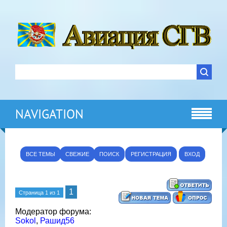
NAVIGATION
ВСЕ ТЕМЫ
СВЕЖИЕ
ПОИСК
РЕГИСТРАЦИЯ
ВХОД
1
Страница
1
из
1
Модератор форума:
Sokol
,
Рашид56