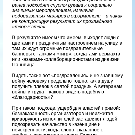
ранга подходят спустя рукава к социально
значимым мероприятиям, назначая
недоразвитых маляров в оформители – и никак
не контролируя результат их прохладного
«творчества».
В результате имеем что имеем: выходят люди с
цветами и праздничным настроением на улицу, а
там их ждут огромные поздравительные
баннеры с танками «тигр», солдатами вермахта
или казаками-коллаборационистами из дивизии
Паннвица.
Видеть такие вот «поздравления» и не знавшему
войну человеку предельно тошно, как в душу
получить плевок в святой праздник. А ветеранам
войны и труда – каково видеть подобную
«благодарность»?
При таком подходе, ущерб для властей прямой:
безнаказанность организаторов и неизжитая
криворукость исполнителей заставляют людей
подозревать начальство в казёнщине и
неискренности, когда слово, сказанное с