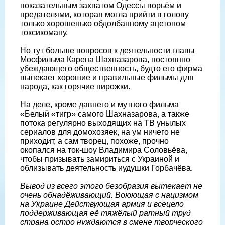
показательным захватом Одессы ворьём и
предателями, которая могла прийти в голову
только хорошенько обдолбанному ацетоном
токсикоману.
Но тут больше вопросов к деятельности главы
Мосфильма Карена Шахназарова, постоянно
убеждающего общественность, будто его фирма
выпекает хорошие и правильные фильмы для
народа, как горячие пирожки.
На деле, кроме давнего и мутного фильма
«Белый «тигр» самого Шахназарова, а также
потока регулярно выходящих на ТВ унылых
сериалов для домохозяек, на ум ничего не
приходит, а сам творец, похоже, прочно
окопался на ток-шоу Владимира Соловьёва,
чтобы призывать замириться с Украиной и
облизывать деятельность иудушки Горбачёва.
Вывод из всего этого безобразия вытекает не
очень обнадёживающий. Воюющая с нацизмом
на Украине Действующая армия и всецело
поддерживающая её тяжёлый ратный труд
страна остро нуждаются в смене творческого