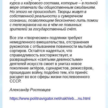
курса и кадрового состава, которые – в полной
мере отвечали бы общественным ожиданиям.
Но этого не происходит. Творцы живут в
собственной реальности и сумеречном
сознании, позволяющем бесконечно лить помои
с телеэкранов на ни в чём не повинных
зрителей за государственный счёт.
Все эти «творческие» подлянки требуют
немедленного вмешательства, отстранения
рукожопов с отбыванием повинности мытьём
сортиров. Остаётся надеяться, что
справедливость восторжествует, и
развращённых «святыми девяностыми»
деятелей искусств смоет в унитаз новое
поколение актёров, сценаристов, режиссёров,
прошедших войну, подобно тем, кто принёс
расцвет во все сферы жизни послевоенного
СССР.
Александр Ростовцев
https://www.politnavigator.net/nakhleb....nu.html