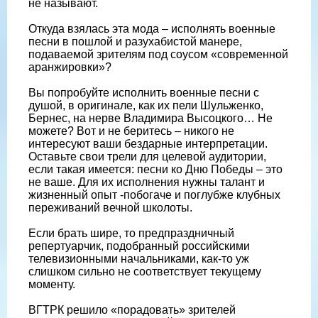
не называют.
Откуда взялась эта мода – исполнять военные
песни в пошлой и разухабистой манере,
подаваемой зрителям под соусом «современной
аранжировки»?
Вы попробуйте исполнить военные песни с
душой, в оригинале, как их пели Шульженко,
Бернес, на нерве Владимира Высоцкого… Не
можете? Вот и не беритесь – никого не
интересуют ваши бездарные интерпретации.
Оставьте свои трели для целевой аудитории,
если такая имеется: песни ко Дню Победы – это
не ваше. Для их исполнения нужны талант и
жизненный опыт -побогаче и поглубже клубных
переживаний вечной школоты.
Если брать шире, то предпраздничный
репертуарчик, подобранный российскими
телевизионными начальниками, как-то уж
слишком сильно не соответствует текущему
моменту.
ВГТРК решило «порадовать» зрителей