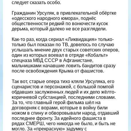
следует сказать особо.
Гражданин Урсуляк, в привлекательной обёртке
«одесского народного юмора», поднёс
общественности редкий по вонючести кусок
дерьма, который далеко не все разглядели.
Как-то раз, когда сериал «Ликвидация» только-
только был показан по ТВ, довелось по случаю
услышать мнение двух старых советских оперов,
один из которых воевал в отряде «Кобальт»
спецназа МВД СССР в Афганистане,
мальчишками начавшие ловить бандитов сразу
после освобождения Крыма от фашистов.
Так вот, старые опера тихо кляли Урсуляка, его
сценаристов и персонажей, с большой помпой
обдавших заслуженных людей и их дело жёлто-
коричневой субстанцией, последними словами.
За то, что главный герой фильма шёл на
договорняк с ворами, которые в войну били
ножом в спину и обворовывали народ, отдавший
последнее фронту. За идейного фашиста в
рядах СМЕРШ, чего никогда не было, и быть не
могло. За «прекрасную» задумку с