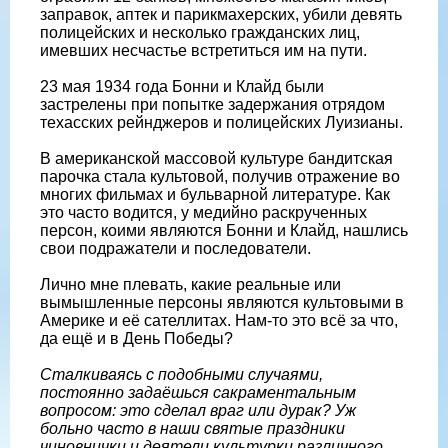
заправок, аптек и парикмахерских, убили девять
полицейских и несколько гражданских лиц,
имевших несчастье встретиться им на пути.
23 мая 1934 года Бонни и Клайд были
застрелены при попытке задержания отрядом
техасских рейнджеров и полицейских Луизианы.
В американской массовой культуре бандитская
парочка стала культовой, получив отражение во
многих фильмах и бульварной литературе. Как
это часто водится, у медийно раскрученных
персон, коими являются Бонни и Клайд, нашлись
свои подражатели и последователи.
Лично мне плевать, какие реальные или
вымышленные персоны являются культовыми в
Америке и её сателлитах. Нам-то это всё за что,
да ещё и в День Победы?
Сталкиваясь с подобными случаями,
постоянно задаёшься сакраментальным
вопросом: это сделал враг или дурак? Уж
больно часто в наши святые праздники
чиновнички и деятели культурки различного