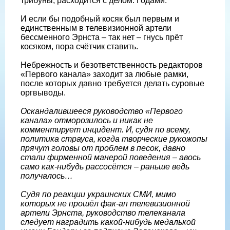
трибуны, расходится с делом. Годами.
И если бы подобный косяк был первым и
единственным в телевизионной артели
бессменного Эрнста – так нет – гнусь прёт
косяком, пора счётчик ставить.
Небрежность и безответственность редакторов
«Первого канала» заходит за любые рамки,
после которых давно требуется делать суровые
оргвыводы.
Оскандалившееся руководство «Первого
канала» отморозилось и никак не
комментирует инцидент. И, судя по всему,
политика страуса, когда творческие рукожопы
прячут головы от проблем в песок, давно
стали фирменной манерой поведения – авось
само как-нибудь рассосётся – раньше ведь
получалось…
Судя по реакции украинских СМИ, мимо
которых не прошёл фак-ап телевизионной
артели Эрнста, руководство телеканала
следует наградить какой-нибудь медалькой