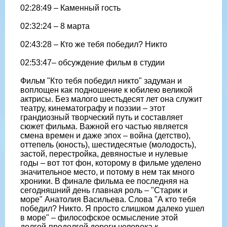
02:28:49 – Каменный гость
02:32:24 – 8 марта
02:43:28 – Кто же тебя победил? Никто
02:53:47– обсуждение фильм в студии
Фильм "Кто тебя победил никто" задуман и
воплощен как подношение к юбилею великой
актрисы. Без малого шестьдесят лет она служит
театру, кинематографу и поэзии – этот
грандиозный творческий путь и составляет
сюжет фильма. Важной его частью является
смена времен и даже эпох – война (детство),
оттепель (юность), шестидесятые (молодость),
застой, перестройка, девяностые и нулевые
годы – вот тот фон, которому в фильме уделено
значительное место, и потому в нем так много
хроники. В финале фильма ее последняя на
сегодняшний день главная роль – "Старик и
море" Анатолия Васильева. Слова "А кто тебя
победил? Никто. Я просто слишком далеко ушел
в море" – философское осмысление этой
долгой-предолгой дороги человека к