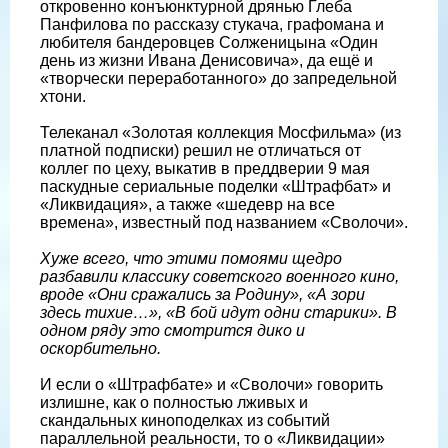
откровенно конъюнктурной дрянью Глеба
Панфилова по рассказу стукача, графомана и
любителя бандеровцев Солженицына «Один
день из жизни Ивана Денисовича», да ещё и
«творчески переработанного» до запредельной
хтони.
Телеканал «Золотая коллекция Мосфильма» (из
платной подписки) решил не отличаться от
коллег по цеху, выкатив в преддверии 9 мая
паскудные сериальные поделки «Штрафбат» и
«Ликвидация», а также «шедевр на все
времена», известный под названием «Сволочи».
Хуже всего, что этими помоями щедро
разбавили классику советского военного кино,
вроде «Они сражались за Родину», «А зори
здесь тихие…», «В бой идут одни старики». В
одном ряду это смотрится дико и
оскорбительно.
И если о «Штрафбате» и «Сволочи» говорить
излишне, как о полностью лживых и
скандальных киноподелках из событий
параллельной реальности, то о «Ликвидации»