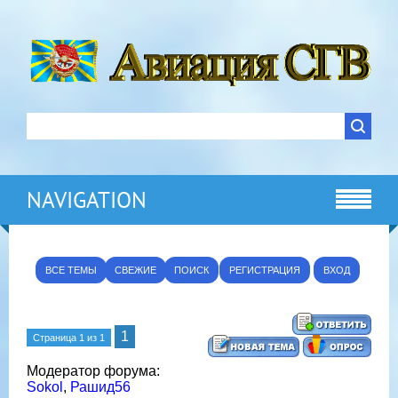
NAVIGATION
ВСЕ ТЕМЫ
СВЕЖИЕ
ПОИСК
РЕГИСТРАЦИЯ
ВХОД
1
Страница
1
из
1
Модератор форума:
Sokol
,
Рашид56