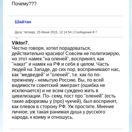
Почему???
Шайтан
Дата: Четверг, 25 Июня 2015, 12:14:54 | Сообщение #
7
Viktor7
,
Честно говоря, хотел порадоваться,
действительно красиво! Совсем не политизирую,
но этот намек "на оленей", воспринял, как
"накат" и намек на РФ и себя в целом. Часть
людей на Западе, до сих пор, воспринимают нас,
как "медведей" и "оленей", т.е. как по по-
прежнему - немытую Россию. Вы, по всей
видимости советский эмигрант (ошибка не
исключается) и не всем суждено жить в
цивилизации. По- сему, пост про "оленей" (есть
такие афоризмы у (про) чукчей), был воспринят,
как плевок в сторону РФ. Уж простите. Мнение
личное, уж такая ранимая душа у русского
народа, к коиму и отношусь.