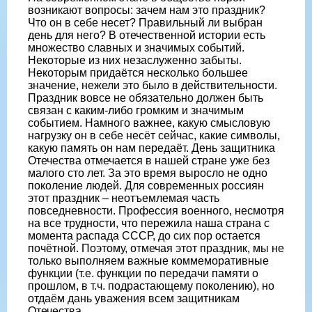
возникают вопросы: зачем нам это праздник?
Что он в себе несет? Правильный ли выбран
день для него? В отечественной истории есть
множество славных и значимых событий.
Некоторые из них незаслуженно забыты.
Некоторым придаётся несколько большее
значение, нежели это было в действительности.
Праздник вовсе не обязательно должен быть
связан с каким-либо громким и значимым
событием. Намного важнее, какую смысловую
нагрузку он в себе несёт сейчас, какие символы,
какую память он нам передаёт. День защитника
Отечества отмечается в нашей стране уже без
малого сто лет. За это время выросло не одно
поколение людей. Для современных россиян
этот праздник – неотъемлемая часть
повседневности. Профессия военного, несмотря
на все трудности, что пережила наша страна с
момента распада СССР, до сих пор остается
почётной. Поэтому, отмечая этот праздник, мы не
только выполняем важные коммеморативные
функции (т.е. функции по передачи памяти о
прошлом, в т.ч. подрастающему поколению), но
отдаём дань уважения всем защитникам
Отечества.