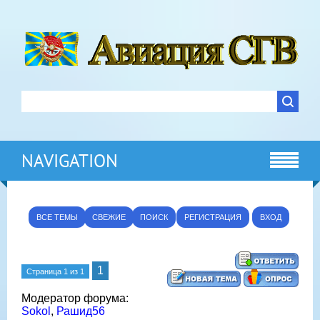
NAVIGATION
ВСЕ ТЕМЫ
СВЕЖИЕ
ПОИСК
РЕГИСТРАЦИЯ
ВХОД
1
Страница
1
из
1
Модератор форума:
Sokol
,
Рашид56