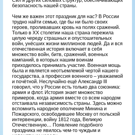
Сил и других силовых структур, обеспечивающих
безопасность нашей страны.
Чем же важен этот праздник для нас? В России
трудно найти семью, где бы ни было своих
героев, проливавших кровь на полях сражений.
Только в XX столетии наша страна пережила
целую череду страшных и опустошительных
войн, унёсших жизни миллионов людей. Да и вся
отечественная история включает в себя
множество войн, битв, сражений, военных
кампаний, в которых нашим воинам
приходилось принимать участие. Военная мощь
была и является неотъемлемой чертой нашего
государства, а профессия военного – уважаемой
и почётной. Неслучайно ещё Александр III
говорил, что у России есть только два союзника:
армия и флот. История знает множество
примеров, когда армия вместе со всем народом
отстаивала независимость страны. Здесь можно
вспомнить народное ополчение Минина и
Пожарского, освободившее Москву от польской
интервенции, войну 1812 года, Великую
Отечественную… Появление подобного
праздника не явилось чем-то чуждым и