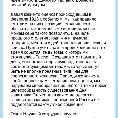
идентичность, делая их частью огромной и
великой культуры.
Давая какие-то оценки происходившим в
феврале 1918 г. событиям, мы, как правило,
смотрим на них с позиции сегодняшнего
обывателя. Занимаясь же историей, мы не
можем себе такого позволить. В начале
прошлого столетия люди жили, думали,
говорили, мечтали и действовали иначе, нежели
сейчас. Нужно учитывать и происходившие в то
время события, те вызовы, с которыми
столкнулась Россия. Создавая этот памятный
день, его организаторы руководствовались
соответствующими мотивами, которые могут
быть не вполне понятны и типичны для
современного человека. Приводя же какие-то
свойственные нам, сегодняшним, оценки, мы
нарушаем своеобразие прошлого. В то же время
целесообразность существования Дня
защитника Отечества в качестве одного из
главных праздников современной России не
подвергается какому-либо сомнению.
Текст: Научный сотрудник научно-