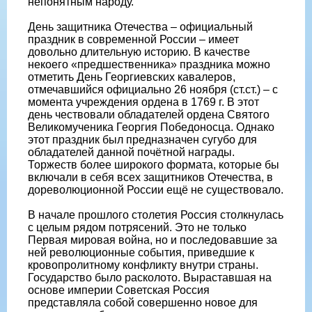
непонятным народу.
День защитника Отечества – официальный
праздник в современной России – имеет
довольно длительную историю. В качестве
некоего «предшественника» праздника можно
отметить День Георгиевских кавалеров,
отмечавшийся официально 26 ноября (ст.ст.) – с
момента учреждения ордена в 1769 г. В этот
день чествовали обладателей ордена Святого
Великомученика Георгия Победоносца. Однако
этот праздник был предназначен сугубо для
обладателей данной почётной награды.
Торжеств более широкого формата, которые бы
включали в себя всех защитников Отечества, в
дореволюционной России ещё не существовало.
В начале прошлого столетия Россия столкнулась
с целым рядом потрясений. Это не только
Первая мировая война, но и последовавшие за
ней революционные события, приведшие к
кровопролитному конфликту внутри страны.
Государство было расколото. Выраставшая на
основе империи Советская Россия
представляла собой совершенно новое для