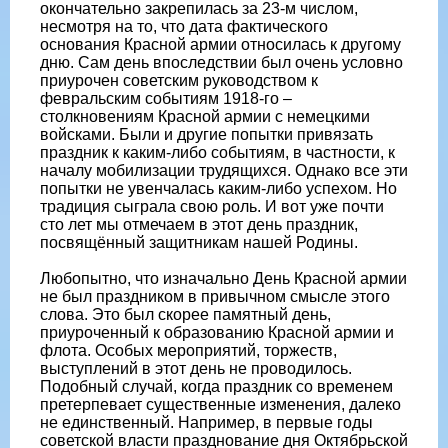
окончательно закрепилась за 23-м числом,
несмотря на то, что дата фактического
основания Красной армии относилась к другому
дню. Сам день впоследствии был очень условно
приурочен советским руководством к
февральским событиям 1918-го –
столкновениям Красной армии с немецкими
войсками. Были и другие попытки привязать
праздник к каким-либо событиям, в частности, к
началу мобилизации трудящихся. Однако все эти
попытки не увенчалась каким-либо успехом. Но
традиция сыграла свою роль. И вот уже почти
сто лет мы отмечаем в этот день праздник,
посвящённый защитникам нашей Родины.
Любопытно, что изначально День Красной армии
не был праздником в привычном смысле этого
слова. Это был скорее памятный день,
приуроченный к образованию Красной армии и
флота. Особых мероприятий, торжеств,
выступлений в этот день не проводилось.
Подобный случай, когда праздник со временем
претерпевает существенные изменения, далеко
не единственный. Например, в первые годы
советской власти празднование дня Октябрьской