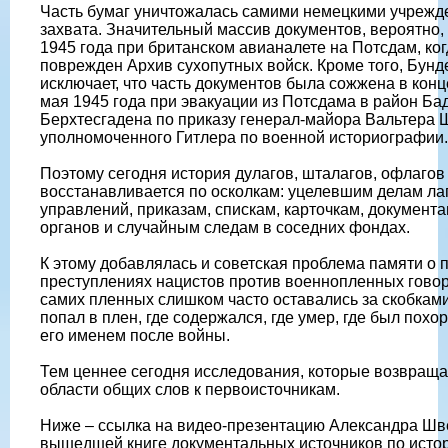
Часть бумаг уничтожалась самими немецкими учрежд
захвата. Значительный массив документов, вероятно, 
1945 года при британском авианалете на Потсдам, ко
поврежден Архив сухопутных войск. Кроме того, Бунд
исключает, что часть документов была сожжена в конц
мая 1945 года при эвакуации из Потсдама в район Ба
Берхтесгадена по приказу генерал-майора Вальтера
уполномоченного Гитлера по военной историографии.
Поэтому сегодня история дулагов, шталагов, офлагов
восстанавливается по осколкам: уцелевшим делам л
управлений, приказам, спискам, карточкам, докумен
органов и случайным следам в соседних фондах.
К этому добавлялась и советская проблема памяти о 
преступлениях нацистов против военнопленных говор
самих пленных слишком часто оставались за скобками
попал в плен, где содержался, где умер, где был похор
его именем после войны.
Тем ценнее сегодня исследования, которые возвращаю
области общих слов к первоисточникам.
Ниже – ссылка на видео-презентацию Александра Шве
вышедшей книге документальных источников по исто