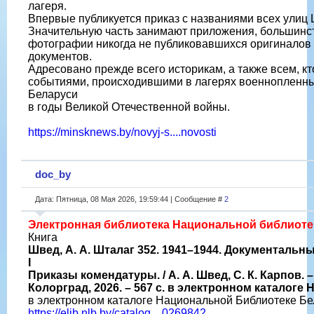
лагеря.
Впервые публикуется приказ с названиями всех улиц 
Значительную часть занимают приложения, большинст
фотографии никогда не публиковавшихся оригиналов
документов.
Адресовано прежде всего историкам, а также всем, кт
событиями, происходившими в лагерях военнопленны
Беларуси
в годы Великой Отечественной войны.
https://minsknews.by/novyj-s....novosti
doc_by
Дата: Пятница, 08 Мая 2026, 19:59:44 | Сообщение #
2
Электронная библиотека Национальной библиоте
Книга
Швед, А. А. Шталаг 352. 1941–1944. Документальн
I
Приказы комендатуры. / А. А. Швед, С. К. Карпов. –
Колорград, 2026. – 567 с. в электронном каталоге
в электронном каталоге Национальной Библиотеке Б
https://elib.nlb.by/catalog....0269842