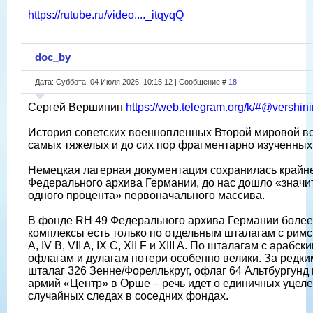
https://rutube.ru/video...._itqyqQ
doc_by
Дата: Суббота, 04 Июля 2026, 10:15:12 | Сообщение #
18
Сергей Вершинин
https://web.telegram.org/k/#@vershi
История советских военнопленных Второй мировой во
самых тяжелых и до сих пор фрагментарно изученных
Немецкая лагерная документация сохранилась крайне
Федерального архива Германии, до нас дошло «знач
одного процента» первоначального массива.
В фонде RH 49 Федерального архива Германии более
комплексы есть только по отдельным шталагам с римск
A, IV B, VII A, IX C, XII F и XIII A. По шталагам с араб
офлагам и дулагам потери особенно велики. За редк
шталаг 326 Зенне/Фореллькруг, офлаг 64 Альтбургунд 
армий «Центр» в Орше – речь идет о единичных уцел
случайных следах в соседних фондах.