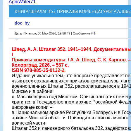
AgniWater71
КНИГА "ШТАЛАГ 352 ПРИКАЗЫ КОМЕНДАТУРЫ" А.А. ШВЕ
doc_by
Дата: Пятница, 08 Мая 2026, 19:58:49 | Сообщение #
1
Швед, А. А. Шталаг 352. 1941–1944. Документальн
I
Приказы комендатуры. / А. А. Швед, С. К. Карпов. –
Колорград, 2026. – 567 с.
ISBN 978-985-35-0132-2.
Издание уникально тем, что впервые представляет п
язык всех сохранившихся приказов комендатуры лаге
военнопленных Шталаг 352, располагавшегося в 1941–1
Минске и в районе
д. Масюковщина под Минском. Оригиналы этих немец
хранятся в Государственном архиве Российской Федер
цифровые копии –
в Национальном архиве Республики Беларусь и в Гос
архиве Минской области. Приводится список личного 
воинской части
Шталаг 352 и ландверного батальона 332, задействов