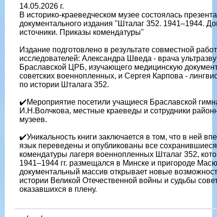
14.05.2026 г.
В историко-краеведческом музее состоялась презент
документального издания "Шталаг 352. 1941–1944. Д
источники. Приказы комендатуры"
Издание подготовлено в результате совместной рабо
исследователей: Александра Шведа - врача ультразву
Браславской ЦРБ, изучающего медицинскую докумен
советских военнопленных, и Сергея Карпова - лингви
по истории Шталага 352.
✔️Мероприятие посетили учащиеся Браславской гимн
И.Н.Волчкова, местные краеведы и сотрудники район
музеев.
✔️Уникальность книги заключается в том, что в ней вп
язык переведены и опубликованы все сохранившиеся
комендатуры лагеря военнопленных Шталаг 352, кот
1941–1944 гг. размещался в Минске и пригороде Мас
документальный массив открывает новые возможност
истории Великой Отечественной войны и судьбы совет
оказавшихся в плену.