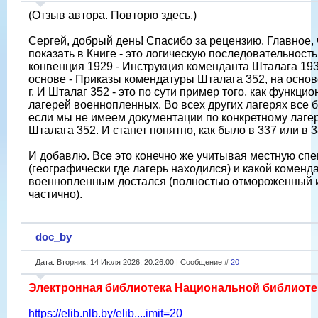
(Отзыв автора. Повторю здесь.)
Сергей, добрый день! Спасибо за рецензию. Главное, 
показать в Книге - это логическую последовательност
конвенция 1929 - Инструкция коменданта Шталага 193
основе - Приказы комендатуры Шталага 352, на основ
г. И Шталаг 352 - это по сути пример того, как функц
лагерей военнопленных. Во всех других лагерях все 
если мы не имеем документации по конкретному лагер
Шталага 352. И станет понятно, как было в 337 или в 38
И добавлю. Все это конечно же учитывая местную сп
(географически где лагерь находился) и какой коменд
военнопленным достался (полностью отмороженный и
частично).
doc_by
Дата: Вторник, 14 Июля 2026, 20:26:00 | Сообщение #
20
Электронная библиотека Национальной библиоте
https://elib.nlb.by/elib....imit=20