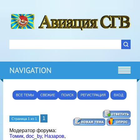
NAVIGATION
ВСЕ ТЕМЫ
СВЕЖИЕ
ПОИСК
РЕГИСТРАЦИЯ
ВХОД
1
Страница
1
из
1
Модератор форума:
Томик
,
doc_by
,
Назаров
,